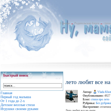
Главная
→
Родительские блоги
→
стихи
Быстрый поиск
лето любят все на
Автор:
Vlada Khot
Главная
Опубликовано:
4927 
Первый год малыша
Блог:
стихи про лето
От 1 года до 2-х
Рубрика:
Без рубрик
Детские веселые стихи
Настроение:
отлично
Игрушки своими руками
Лето любят все на свете,