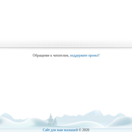
Обращение к читателям,
поддержите проект
!
Сайт для мам малышей
© 2026