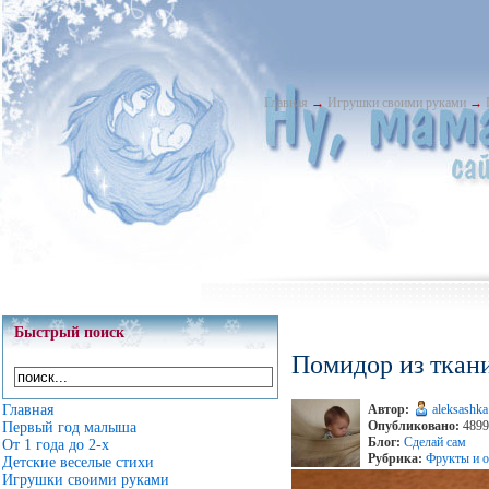
Главная
→
Игрушки своими руками
→
Быстрый поиск
Помидор из ткан
Главная
Автор:
aleksashka
Опубликовано:
4899 
Первый год малыша
Блог:
Сделай сам
От 1 года до 2-х
Рубрика:
Фрукты и о
Детские веселые стихи
Игрушки своими руками