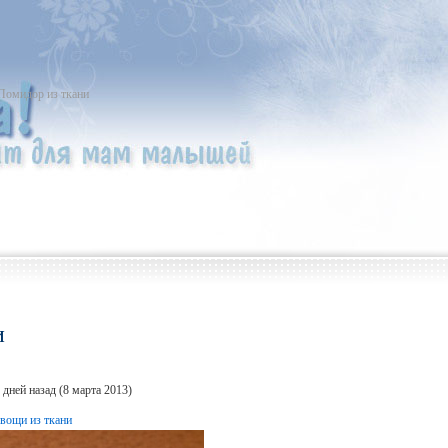
Помидор из ткани
и
дней назад (8 марта 2013)
вощи из ткани