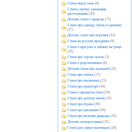
Стихи перед сном
(9)
Стихи о мытье, умывании,
расчесывании
(10)
Детские стихи о природе
(75)
Стихи про одежду, обувь и одевание
(17)
Детские стихи про игрушки
(13)
Стихи на русские праздники
(9)
Стихи о прогулке и забавах на улице
(33)
Стихи про героев сказок
(3)
Стихи о родственниках
(8)
Детские стихи про малышей
(22)
Стихи про птичек
(37)
Стихи про насекомых
(21)
Стихи про транспорт
(16)
Стихи о предметах быта
(20)
Стихи про детские имена
(35)
Стихи про буквы
(39)
Стихи про рисование
(16)
Стихи про явления природы
(31)
Детские четверостишья
(35)
Стихи для самых маленьких
(20)