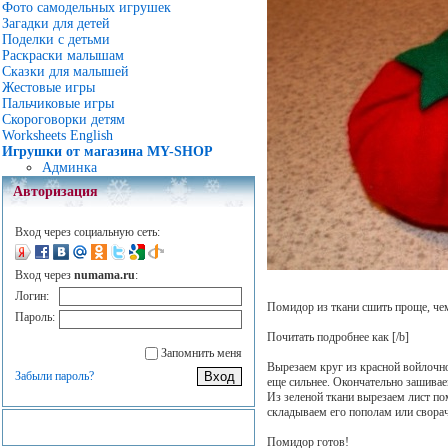
Фото самодельных игрушек
Загадки для детей
Поделки с детьми
Раскраски малышам
Сказки для малышей
Жестовые игры
Пальчиковые игры
Скороговорки детям
Worksheets English
Игрушки от магазина MY-SHOP
Админка
Авторизация
Вход через социальную сеть:
Вход через
numama.ru
:
Логин:
Помидор из ткани сшить проще, че
Пароль:
Почитать подробнее как
[/b]
Запомнить меня
Вырезаем круг из красной войлочн
Забыли пароль?
еще сильнее. Окончательно зашива
Из зеленой ткани вырезаем лист п
складываем его пополам или сворач
Помидор готов!