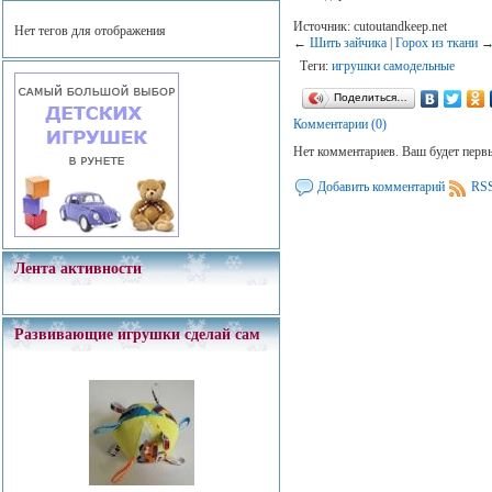
Источник: cutoutandkeep.net
Нет тегов для отображения
←
Шить зайчика
|
Горох из ткани
Теги:
игрушки самодельные
Поделиться…
Комментарии (0)
Нет комментариев. Ваш будет перв
Добавить комментарий
RSS
Лента активности
Развивающие игрушки сделай сам