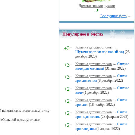
Домики своими руками
+3
↑
Все лучшие фото
→
Популярное в блогах
+3
↑
Копилка детских стихов
→
Шуточные стихи про новый год
(28
декабря 2020)
+3
↑
Копилка детских стихов
→
Стихи о
зиме для малышей
(31 мая 2022)
+3
↑
Копилка детских стихов
→
Стихи
про снеговика
(8 декабря 2022)
+2
↑
Копилка детских стихов
→
Стихи о
зиме
(1 декабря 2022)
+2
↑
Копилка детских стихов
→
Стихи
про снег
(18 ноября 2022)
 наполнитель и стягиваем нитку
+2
↑
Копилка детских стихов
→
Стихи
про подснежник
(28 февраля 2022)
 небольшой прямоугольник,
+2
↑
Копилка детских стихов
→
Стихи
про ландыши
(2 апреля 2022)