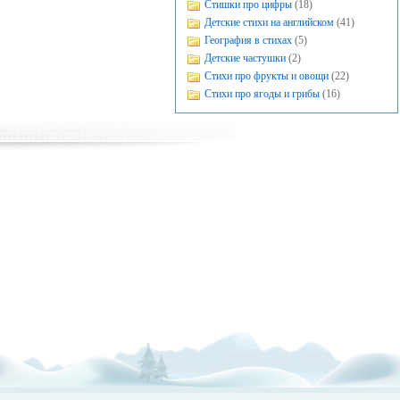
Стишки про цифры
(18)
Детские стихи на английском
(41)
География в стихах
(5)
Детские частушки
(2)
Стихи про фрукты и овощи
(22)
Стихи про ягоды и грибы
(16)