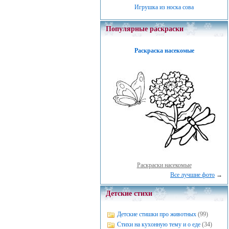
Игрушка из носка сова
Популярные раскраски
Раскраска насекомые
Раскраски насекомые
Все лучшие фото
→
Детские стихи
Детские стишки про животных
(99)
Стихи на кухонную тему и о еде
(34)