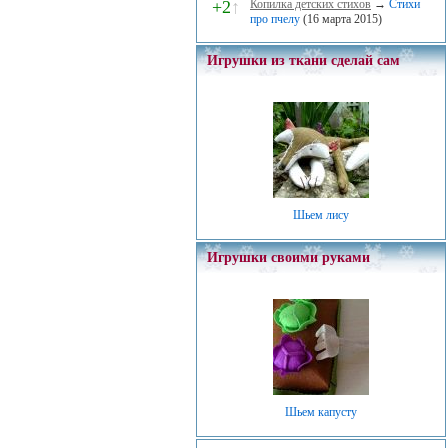
+2
↑
Копилка детских стихов
→
Стихи
про пчелу
(16 марта 2015)
Игрушки из ткани сделай сам
Шьем лису
Игрушки своими руками
Шьем капусту