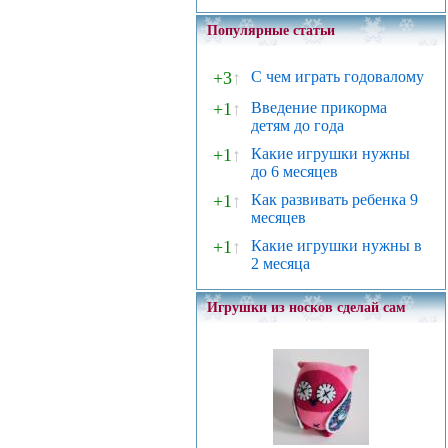
Популярные статьи
+3
↑
С чем играть годовалому
+1
↑
Введение прикорма
детям до года
+1
↑
Какие игрушки нужны
до 6 месяцев
+1
↑
Как развивать ребенка 9
месяцев
+1
↑
Какие игрушки нужны в
2 месяца
Игрушки из носков сделай сам