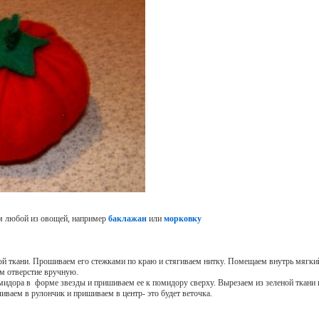
м любой из овощей, например
баклажан
или
морковку
ой ткани. Прошиваем его стежками по краю и стягиваем нитку. Помещаем внутрь мягкий
ем отверстие вручную.
омидора в форме звезды и пришиваем ее к помидору сверху. Вырезаем из зеленой ткани
иваем в рулончик и пришиваем в центр- это будет веточка.