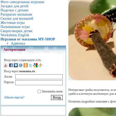
Фото самодельных игрушек
Загадки для детей
Поделки с детьми
Раскраски малышам
Сказки для малышей
Жестовые игры
Пальчиковые игры
Скороговорки детям
Worksheets English
Игрушки от магазина MY-SHOP
Админка
Авторизация
Вход через социальную сеть:
Вход через
numama.ru
:
Логин:
Пароль:
Интересные грибы получаются, если
Запомнить меня
гриба и клетчатую костюмную для 
Забыли пароль?
Почитать подробное описание с фот