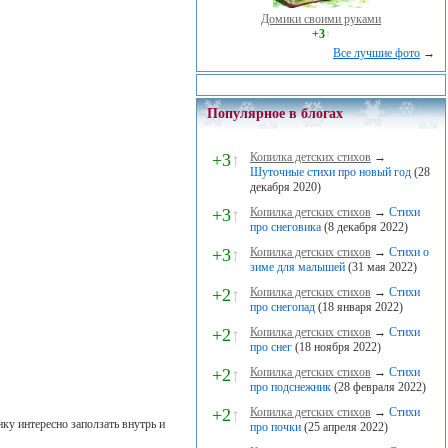
Домики своими руками
+3
↑
Все лучшие фото
→
Популярное в блогах
+3
↑
Копилка детских стихов
→
Шуточные стихи про новый год
(28
декабря 2020)
+3
↑
Копилка детских стихов
→
Стихи
про снеговика
(8 декабря 2022)
+3
↑
Копилка детских стихов
→
Стихи о
зиме для малышей
(31 мая 2022)
+2
↑
Копилка детских стихов
→
Стихи
про снегопад
(18 января 2022)
+2
↑
Копилка детских стихов
→
Стихи
про снег
(18 ноября 2022)
+2
↑
Копилка детских стихов
→
Стихи
про подснежник
(28 февраля 2022)
+2
↑
Копилка детских стихов
→
Стихи
ку интересно заползать внутрь и
про почки
(25 апреля 2022)