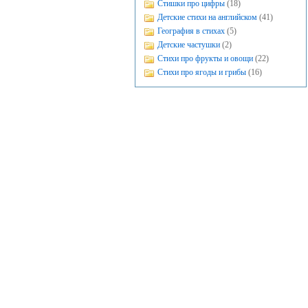
Стишки про цифры
(18)
Детские стихи на английском
(41)
География в стихах
(5)
Детские частушки
(2)
Стихи про фрукты и овощи
(22)
Стихи про ягоды и грибы
(16)