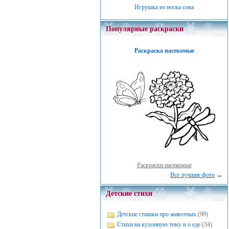
Игрушка из носка сова
Популярные раскраски
Раскраска насекомые
Раскраски насекомые
Все лучшие фото
→
Детские стихи
Детские стишки про животных
(99)
Стихи на кухонную тему и о еде
(34)