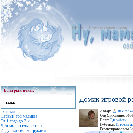
Главная
→
Игрушки своими руками
→
Быстрый поиск
Домик игровой 
Автор:
aleksashka
Главная
Опубликовано:
5166
Первый год малыша
Блог:
Сделай сам
От 1 года до 2-х
Рубрика:
Игровые д
Детские веселые стихи
Редактировалось:
3 
Игрушки своими руками