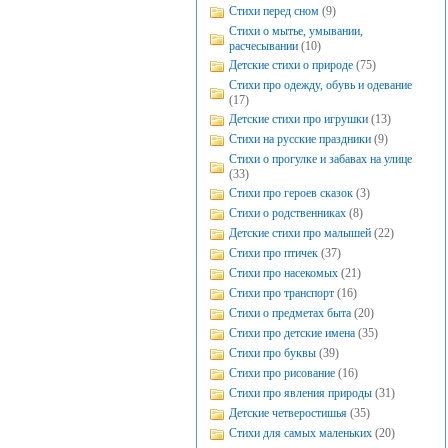
Стихи перед сном
(9)
Стихи о мытье, умывании,
расчесывании
(10)
Детские стихи о природе
(75)
Стихи про одежду, обувь и одевание
(17)
Детские стихи про игрушки
(13)
Стихи на русские праздники
(9)
Стихи о прогулке и забавах на улице
(33)
Стихи про героев сказок
(3)
Стихи о родственниках
(8)
Детские стихи про малышей
(22)
Стихи про птичек
(37)
Стихи про насекомых
(21)
Стихи про транспорт
(16)
Стихи о предметах быта
(20)
Стихи про детские имена
(35)
Стихи про буквы
(39)
Стихи про рисование
(16)
Стихи про явления природы
(31)
Детские четверостишья
(35)
Стихи для самых маленьких
(20)