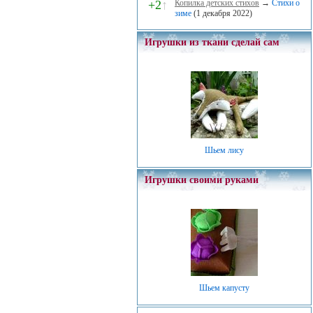
+2
↑
Копилка детских стихов
→
Стихи о
зиме
(1 декабря 2022)
Игрушки из ткани сделай сам
Шьем лису
Игрушки своими руками
Шьем капусту