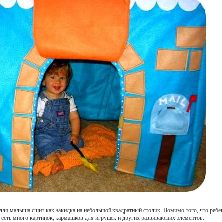
ля малыша сшит как накидка на небольшой квадратный столик. Помимо того, что ребен
а есть много картинок, кармашков для игрушек и других развивающих элементов.