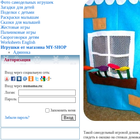
Фото самодельных игрушек
Загадки для детей
Поделки с детьми
Раскраски малышам
Сказки для малышей
Жестовые игры
Пальчиковые игры
Скороговорки детям
Worksheets English
Игрушки от магазина MY-SHOP
Админка
Авторизация
Вход через социальную сеть:
Вход через
numama.ru
:
Логин:
Пароль:
Запомнить меня
Забыли пароль?
Такой самодельный игровой домик д
глядеть в окошко на стенках домик