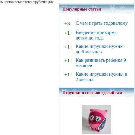
ь цветка вставляется трубочка для
Популярные статьи
+3
↑
С чем играть годовалому
+1
↑
Введение прикорма
детям до года
+1
↑
Какие игрушки нужны
до 6 месяцев
+1
↑
Как развивать ребенка 9
месяцев
+1
↑
Какие игрушки нужны в
2 месяца
Игрушки из носков сделай сам