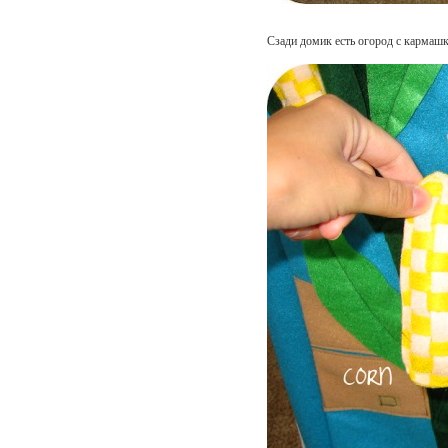
Сзади домик есть огород с кармаш