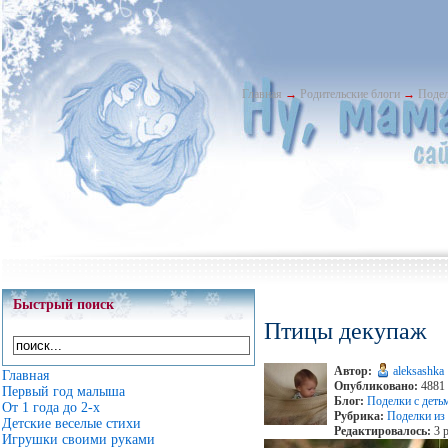
Главная
→
Родительские блоги
→
Подел
Быстрый поиск
Птицы декупаж
Автор:
aleksashka
Главная
Опубликовано:
4881 
Первый год малыша
Блог:
Поделки с деть
От 1 года до 2-х
Рубрика:
Поделки из
Детские веселые стихи
Редактировалось:
3 р
Игрушки своими руками