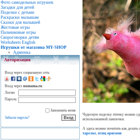
Фото самодельных игрушек
Загадки для детей
Поделки с детьми
Раскраски малышам
Сказки для малышей
Жестовые игры
Пальчиковые игры
Скороговорки детям
Worksheets English
Игрушки от магазина MY-SHOP
Админка
Авторизация
Вход через социальную сеть:
Вход через
numama.ru
:
Логин:
Пароль:
Запомнить меня
Чудесную поделку птичку можно сде
Забыли пароль?
использованной лампочки.
А здесь можно почитать как делать
тарелке
,
птиц оригами