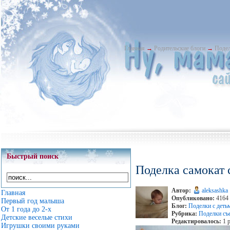
Главная
→
Родительские блоги
→
Подел
Быстрый поиск
Поделка самокат 
Автор:
aleksashka
Главная
Опубликовано:
4164 
Первый год малыша
Блог:
Поделки с деть
От 1 года до 2-х
Рубрика:
Поделки съ
Детские веселые стихи
Редактировалось:
1 р
Игрушки своими руками