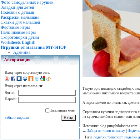
Фото самодельных игрушек
Загадки для детей
Поделки с детьми
Раскраски малышам
Сказки для малышей
Жестовые игры
Пальчиковые игры
Скороговорки детям
Worksheets English
Игрушки от магазина MY-SHOP
Админка
Авторизация
Вход через социальную сеть:
Вход через
numama.ru
:
Такую оригинальную съедобную поде
Логин:
мальчиками школьного возраста или
Пароль:
А здесь можно почитать как сделат
Запомнить меня
Скрепляем кусочки поджаренного хл
из кусочка колбасы салями или пом
Забыли пароль?
Источник: blog.punjabilokvirsa.com
←
Зайцы из ткани на пасху
|
Поделка
Теги:
поделки транспорт
,
поделки 