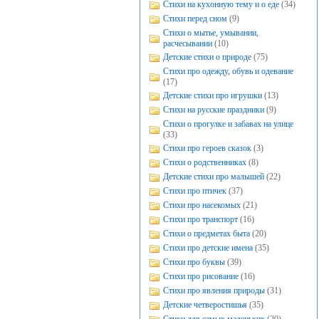
Стихи на кухонную тему и о еде
(34)
Стихи перед сном
(9)
Стихи о мытье, умывании,
расчесывании
(10)
Детские стихи о природе
(75)
Стихи про одежду, обувь и одевание
(17)
Детские стихи про игрушки
(13)
Стихи на русские праздники
(9)
Стихи о прогулке и забавах на улице
(33)
Стихи про героев сказок
(3)
Стихи о родственниках
(8)
Детские стихи про малышей
(22)
Стихи про птичек
(37)
Стихи про насекомых
(21)
Стихи про транспорт
(16)
Стихи о предметах быта
(20)
Стихи про детские имена
(35)
Стихи про буквы
(39)
Стихи про рисование
(16)
Стихи про явления природы
(31)
Детские четверостишья
(35)