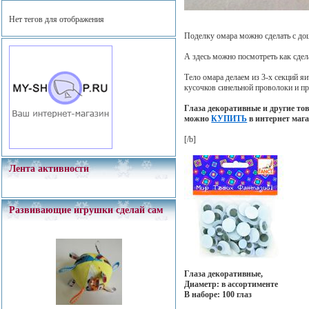
Нет тегов для отображения
Поделку омара можно сделать с до
А здесь можно посмотреть как сде
Тело омара делаем из 3-х секций я
кусочков синельной проволоки и пр
Глаза декоративные и другие то
можно
КУПИТЬ
в интернет маг
[/b]
Лента активности
Развивающие игрушки сделай сам
Глаза декоративные,
Диаметр: в ассортименте
В наборе: 100 глаз