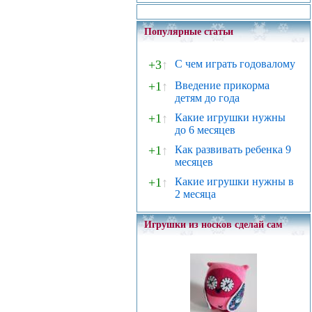
Популярные статьи
+3
↑
С чем играть годовалому
+1
↑
Введение прикорма
детям до года
+1
↑
Какие игрушки нужны
до 6 месяцев
+1
↑
Как развивать ребенка 9
месяцев
+1
↑
Какие игрушки нужны в
2 месяца
Игрушки из носков сделай сам