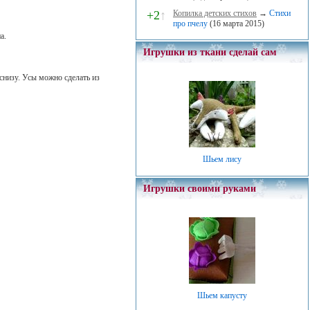
+2
↑
Копилка детских стихов
→
Стихи
про пчелу
(16 марта 2015)
а.
Игрушки из ткани сделай сам
снизу. Усы можно сделать из
Шьем лису
Игрушки своими руками
Шьем капусту