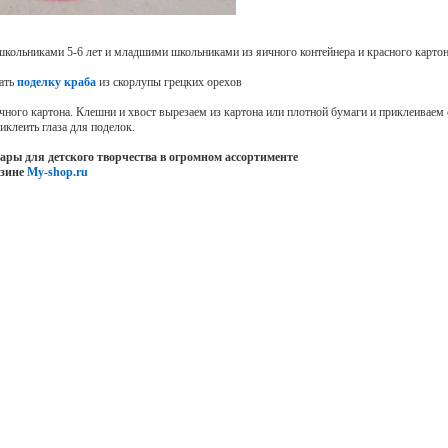
школьниками 5-6 лет и младшими школьниками из яичного контейнера и красного картон
лать
поделку краба
из скорлупы грецких орехов
ичного картона. Клешни и хвост вырезаем из картона или плотной бумаги и приклеиваем 
иклеить глаза для поделок.
вары для детского творчества в огромном ассортименте
азине
My-shop.ru