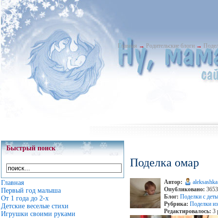
Главная
→
Родительские блоги
→
Подел
Быстрый поиск
Поделка омар
Автор:
aleksashka
Главная
Опубликовано:
3653 
Первый год малыша
Блог:
Поделки с дет
От 1 года до 2-х
Рубрика:
Поделки из
Детские веселые стихи
Редактировалось:
3 
Игрушки своими руками