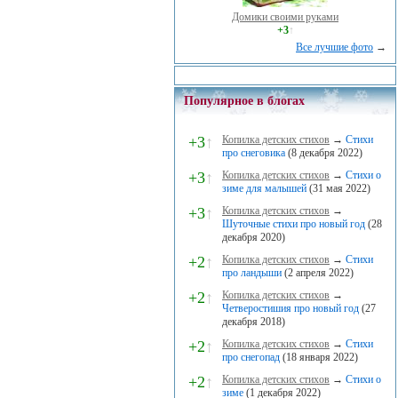
Домики своими руками
+3
↑
Все лучшие фото
→
Популярное в блогах
+3
↑
Копилка детских стихов
→
Стихи
про снеговика
(8 декабря 2022)
+3
↑
Копилка детских стихов
→
Стихи о
зиме для малышей
(31 мая 2022)
+3
↑
Копилка детских стихов
→
Шуточные стихи про новый год
(28
декабря 2020)
+2
↑
Копилка детских стихов
→
Стихи
про ландыши
(2 апреля 2022)
+2
↑
Копилка детских стихов
→
Четверостишия про новый год
(27
декабря 2018)
+2
↑
Копилка детских стихов
→
Стихи
про снегопад
(18 января 2022)
+2
↑
Копилка детских стихов
→
Стихи о
зиме
(1 декабря 2022)