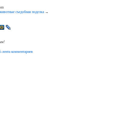
com
животные съедобная поделка
→
ым!
-лента комментариев