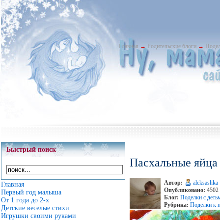
Главная
→
Родительские блоги
→
Подел
Быстрый поиск
Пасхальные яйца 
Автор:
aleksashka
Главная
Опубликовано:
4502 
Первый год малыша
Блог:
Поделки с деть
От 1 года до 2-х
Рубрика:
Поделки к п
Детские веселые стихи
Игрушки своими руками