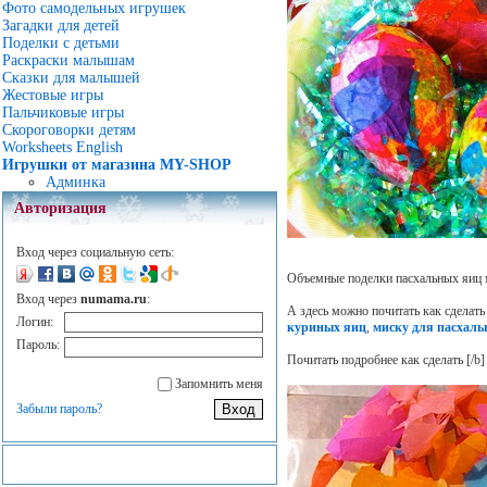
Фото самодельных игрушек
Загадки для детей
Поделки с детьми
Раскраски малышам
Сказки для малышей
Жестовые игры
Пальчиковые игры
Скороговорки детям
Worksheets English
Игрушки от магазина MY-SHOP
Админка
Авторизация
Вход через социальную сеть:
Объемные поделки пасхальных яиц 
Вход через
numama.ru
:
А здесь можно почитать как сделат
Логин:
куриных яиц
,
миску для пасхаль
Пароль:
Почитать подробнее как сделать
[/b]
Запомнить меня
Забыли пароль?