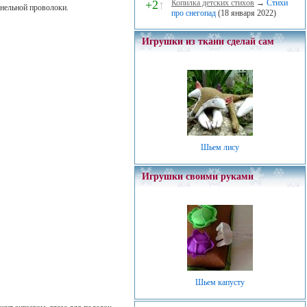
+2
↑
Копилка детских стихов
→
Стихи
инельной проволоки.
про снегопад
(18 января 2022)
Игрушки из ткани сделай сам
Шьем лису
Игрушки своими руками
Шьем капусту