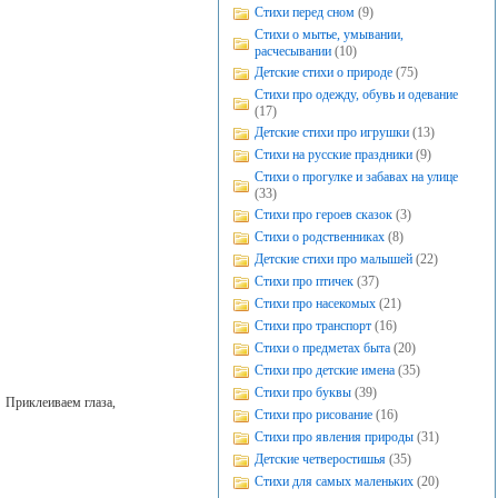
Стихи перед сном
(9)
Стихи о мытье, умывании,
расчесывании
(10)
Детские стихи о природе
(75)
Стихи про одежду, обувь и одевание
(17)
Детские стихи про игрушки
(13)
Стихи на русские праздники
(9)
Стихи о прогулке и забавах на улице
(33)
Стихи про героев сказок
(3)
Стихи о родственниках
(8)
Детские стихи про малышей
(22)
Стихи про птичек
(37)
Стихи про насекомых
(21)
Стихи про транспорт
(16)
Стихи о предметах быта
(20)
Стихи про детские имена
(35)
Стихи про буквы
(39)
 Приклеиваем глаза,
Стихи про рисование
(16)
Стихи про явления природы
(31)
Детские четверостишья
(35)
Стихи для самых маленьких
(20)