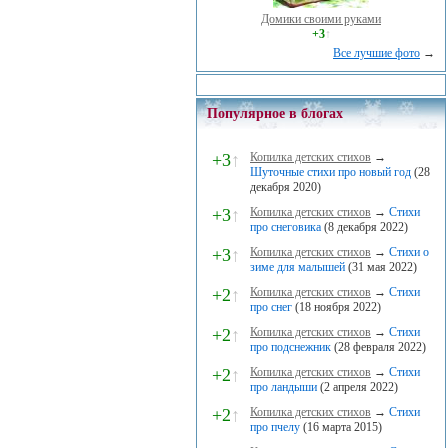
Домики своими руками
+3
↑
Все лучшие фото
→
Популярное в блогах
+3
↑
Копилка детских стихов
→
Шуточные стихи про новый год
(28
декабря 2020)
+3
↑
Копилка детских стихов
→
Стихи
про снеговика
(8 декабря 2022)
+3
↑
Копилка детских стихов
→
Стихи о
зиме для малышей
(31 мая 2022)
+2
↑
Копилка детских стихов
→
Стихи
про снег
(18 ноября 2022)
+2
↑
Копилка детских стихов
→
Стихи
про подснежник
(28 февраля 2022)
+2
↑
Копилка детских стихов
→
Стихи
про ландыши
(2 апреля 2022)
+2
↑
Копилка детских стихов
→
Стихи
про пчелу
(16 марта 2015)