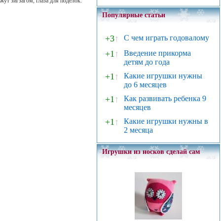
жут зигзагом, глаза для поделок.
Популярные статьи
+3
↑
С чем играть годовалому
+1
↑
Введение прикорма
детям до года
+1
↑
Какие игрушки нужны
до 6 месяцев
+1
↑
Как развивать ребенка 9
месяцев
+1
↑
Какие игрушки нужны в
2 месяца
Игрушки из носков сделай сам