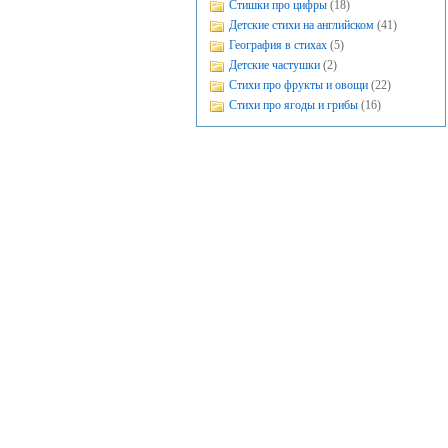
Стишки про цифры
(18)
Детские стихи на английском
(41)
География в стихах
(5)
Детские частушки
(2)
Стихи про фрукты и овощи
(22)
Стихи про ягоды и грибы
(16)