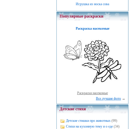
Игрушка из носка сова
Популярные раскраски
Раскраска насекомые
Раскраски насекомые
Все лучшие фото
→
Детские стихи
Детские стишки про животных
(99)
Стихи на кухонную тему и о еде
(34)