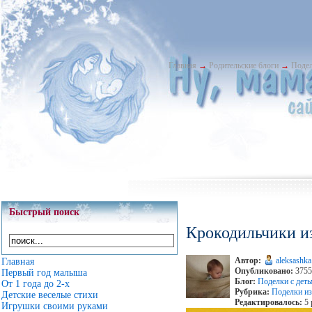
Главная
→
Родительские блоги
→
Подел
Быстрый поиск
Крокодильчики и
Автор:
aleksashka
Главная
Опубликовано:
3755 
Первый год малыша
Блог:
Поделки с дет
От 1 года до 2-х
Рубрика:
Поделки из
Детские веселые стихи
Редактировалось:
5 
Игрушки своими руками