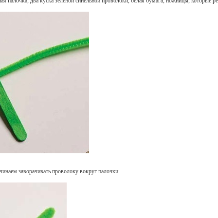
ая палочка, два куска зеленой синельной проволоки, белая бумага, ножницы, которые ре
чинаем заворачивать проволоку вокруг палочки.