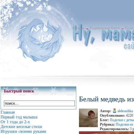
Главная
→
Родительские блоги
→
Подел
Быстрый поиск
Белый медведь и
Автор:
aleksashka
Главная
Опубликовано:
4220 
Первый год малыша
Блог:
Поделки с деть
От 1 года до 2-х
Рубрика:
Поделки из
Детские веселые стихи
Редактировалось:
3 р
Игрушки своими руками