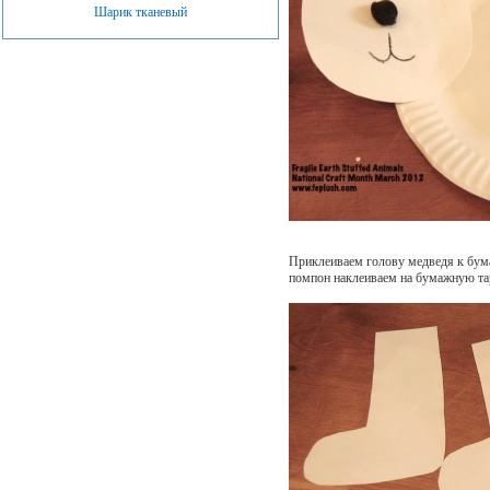
Шарик тканевый
Приклеиваем голову медведя к бум
помпон наклеиваем на бумажную тар