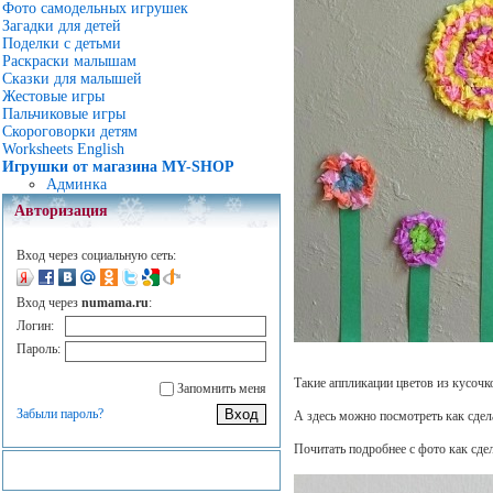
Фото самодельных игрушек
Загадки для детей
Поделки с детьми
Раскраски малышам
Сказки для малышей
Жестовые игры
Пальчиковые игры
Скороговорки детям
Worksheets English
Игрушки от магазина MY-SHOP
Админка
Авторизация
Вход через социальную сеть:
Вход через
numama.ru
:
Логин:
Пароль:
Такие аппликации цветов из кусоч
Запомнить меня
Забыли пароль?
А здесь можно посмотреть как сде
Почитать подробнее с фото как сде