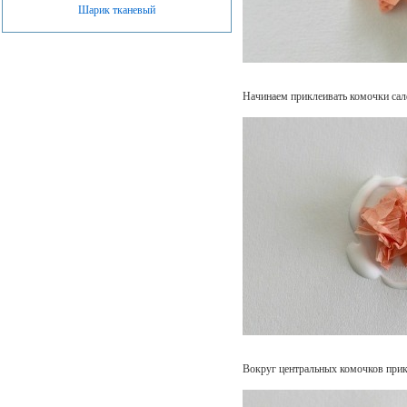
Шарик тканевый
Начинаем приклеивать комочки салф
Вокруг центральных комочков прик