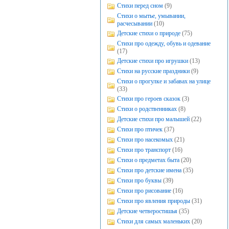
Стихи перед сном
(9)
Стихи о мытье, умывании,
расчесывании
(10)
Детские стихи о природе
(75)
Стихи про одежду, обувь и одевание
(17)
Детские стихи про игрушки
(13)
Стихи на русские праздники
(9)
Стихи о прогулке и забавах на улице
(33)
Стихи про героев сказок
(3)
Стихи о родственниках
(8)
Детские стихи про малышей
(22)
Стихи про птичек
(37)
Стихи про насекомых
(21)
Стихи про транспорт
(16)
Стихи о предметах быта
(20)
Стихи про детские имена
(35)
Стихи про буквы
(39)
Стихи про рисование
(16)
Стихи про явления природы
(31)
Детские четверостишья
(35)
Стихи для самых маленьких
(20)