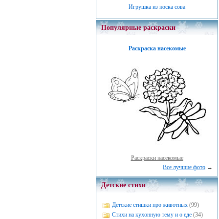
Игрушка из носка сова
Популярные раскраски
Раскраска насекомые
Раскраски насекомые
Все лучшие фото
→
Детские стихи
Детские стишки про животных
(99)
Стихи на кухонную тему и о еде
(34)