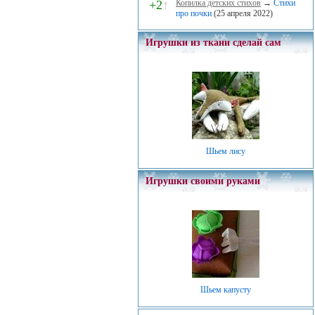
+2
↑
Копилка детских стихов
→
Стихи
про почки
(25 апреля 2022)
Игрушки из ткани сделай сам
Шьем лису
Игрушки своими руками
Шьем капусту