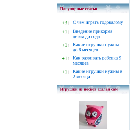
Популярные статьи
+3
↑
С чем играть годовалому
+1
↑
Введение прикорма
детям до года
+1
↑
Какие игрушки нужны
до 6 месяцев
+1
↑
Как развивать ребенка 9
месяцев
+1
↑
Какие игрушки нужны в
2 месяца
Игрушки из носков сделай сам