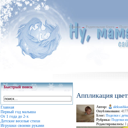
Главная
→
Родительские блоги
→
Подел
Быстрый поиск
Аппликация цвет
Автор:
aleksashka
Главная
Опубликовано:
4177
Первый год малыша
Блог:
Поделки с дет
От 1 года до 2-х
Рубрика:
Поделки из
Детские веселые стихи
Редактировалось:
1 
Игрушки своими руками