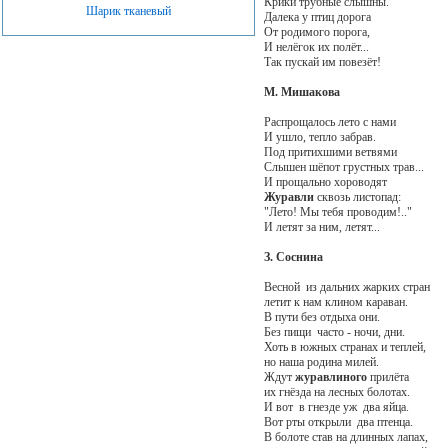
Крики трубные слышны.
Шарик тканевый
Далека у птиц дорога
От родимого порога,
И нелёгок их полёт...
Так пускай им повезёт!
М. Мишакова
Распрощалось лето с нами
И ушло, тепло забрав.
Под притихшими ветвями
Слышен шёпот грустных трав...
И прощально хороводят
Журавли
сквозь листопад:
"Лето! Мы тебя проводим!.."
И летят за ним, летят...
З. Соснина
Весной из дальних жарких стран
летит к нам клином караван.
В пути без отдыха они.
Без пищи часто - ночи, дни.
Хоть в южных странах и теплей,
но наша родина милей.
Ждут
журавлиного
прилёта
их гнёзда на лесных болотах.
И вот в гнезде уж два яйца.
Вот рты открыли два птенца.
В болоте став на длинных лапах,