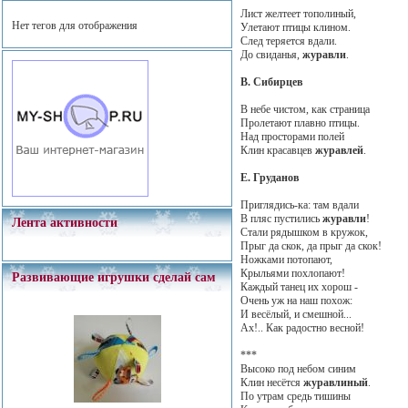
Лист желтеет тополиный,
Нет тегов для отображения
Улетают птицы клином.
След теряется вдали.
До свиданья,
журавли
.
В. Сибирцев
В небе чистом, как страница
Пролетают плавно птицы.
Над просторами полей
Клин красавцев
журавлей
.
Е. Груданов
Приглядись-ка: там вдали
В пляс пустились
журавли
!
Лента активности
Стали рядышком в кружок,
Прыг да скок, да прыг да скок!
Ножками потопают,
Крыльями похлопают!
Развивающие игрушки сделай сам
Каждый танец их хорош -
Очень уж на наш похож:
И весёлый, и смешной...
Ах!.. Как радостно весной!
***
Высоко под небом синим
Клин несётся
журавлиный
.
По утрам средь тишины