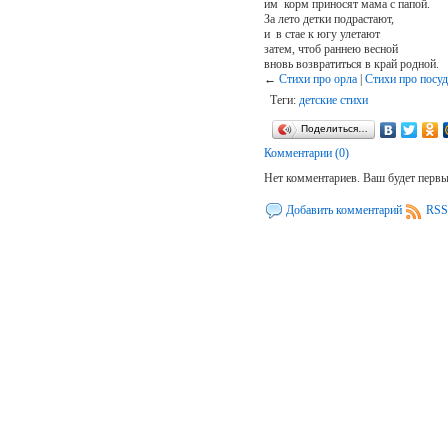
им корм приносят мама с папой.
За лето детки подрастают,
и в стае к югу улетают
затем, чтоб раннею весной
вновь возвратиться в край родной.
←
Стихи про орла
|
Стихи про посу
Теги:
детские стихи
Поделиться…
Комментарии (0)
Нет комментариев. Ваш будет перв
Добавить комментарий
RSS