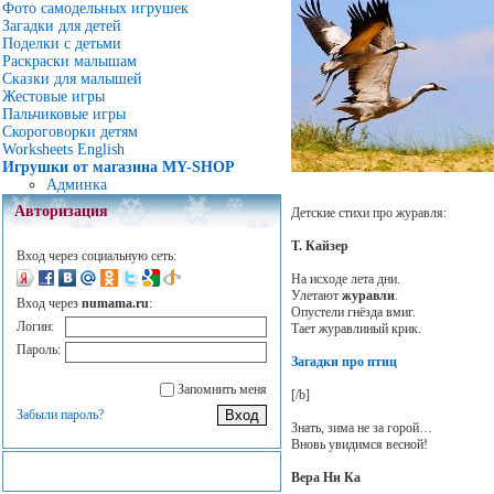
Фото самодельных игрушек
Загадки для детей
Поделки с детьми
Раскраски малышам
Сказки для малышей
Жестовые игры
Пальчиковые игры
Скороговорки детям
Worksheets English
Игрушки от магазина MY-SHOP
Админка
Авторизация
Детские стихи про журавля:
Т. Кайзер
Вход через социальную сеть:
На исходе лета дни.
Улетают
журавли
.
Вход через
numama.ru
:
Опустели гнёзда вмиг.
Логин:
Тает журавлиный крик.
Пароль:
Загадки про птиц
Запомнить меня
[/b]
Забыли пароль?
Знать, зима не за горой…
Вновь увидимся весной!
Вера Ни Ка