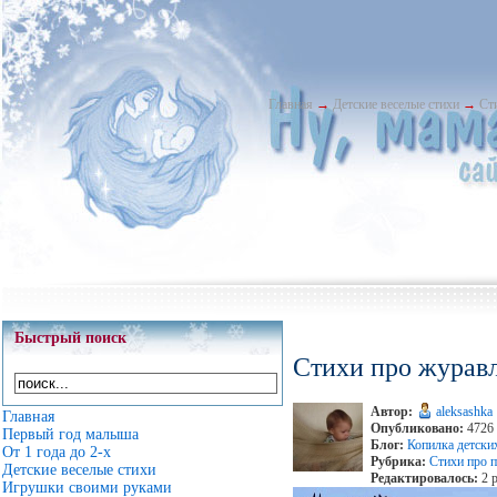
Главная
→
Детские веселые стихи
→
Ст
Быстрый поиск
Стихи про журав
Автор:
aleksashka
Главная
Опубликовано:
4726 
Первый год малыша
Блог:
Копилка детски
От 1 года до 2-х
Рубрика:
Стихи про п
Детские веселые стихи
Редактировалось:
2 р
Игрушки своими руками