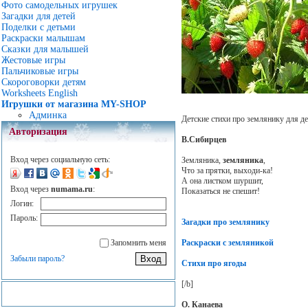
Фото самодельных игрушек
Загадки для детей
Поделки с детьми
Раскраски малышам
Сказки для малышей
Жестовые игры
Пальчиковые игры
Скороговорки детям
Worksheets English
Игрушки от магазина MY-SHOP
Админка
Детские стихи про землянику для дет
Авторизация
В.Сибирцев
Вход через социальную сеть:
Земляника,
земляника
,
Что за прятки, выходи-ка!
А она листком шуршит,
Вход через
numama.ru
:
Показаться не спешит!
Логин:
Пароль:
Загадки про землянику
Раскраски с земляникой
Запомнить меня
Забыли пароль?
Стихи про ягоды
[/b]
О. Канаева