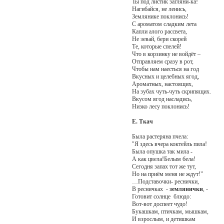
Ты под листик загляни-ка!
Нагибайся, не ленись,
Землянике поклонись!
С ароматом сладким лета
Капли алого рассвета,
Не зевай, бери скорей
Те, которые спелей!
Что в корзинку не войдёт –
Отправляем сразу в рот,
Чтобы нам наесться на год
Вкусных и целебных ягод,
Ароматных, настоящих,
На зубах чуть-чуть скрипящих.
Вкусом ягод насладись,
Низко лесу поклонись!
Е. Ткач
Была растеряна пчела:
"Я здесь вчера коктейль пила!
Была опушка так мила -
А как цвела!Белым бела!
Сегодня запах тот же тут,
Но на приём меня не ждут!"
…Подставочки- реснички,
В ресничках -
землянички
, -
Готовит солнце блюдо:
Вот-вот доспеет чудо!
Букашкам, птичкам, мышкам,
И взрослым, и детишкам