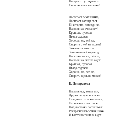
Не просто угощенье –
Сплошное восхищенье!
Доспевает
земляника
,
Допивает солнца свет.
Ей сегодня, погляди-ка,
На полянах счёта нет!
Крупная, пудовая
Ягода садовая
Хороша, но, всё же,
Спорить с ней не может!
Зазывает ароматом
Земляничный хоровод:
Налетай скорей, ребята,
На полянах сказка ждёт!
Крупная, пудовая
Ягода садовая
Хороша, но, всё же,
Спорить здесь не может!
Е. Понкратова
На полянке, возле ели,
Дружно ягоды поспели!
Сладким соком налились,
Огонёчками зажглись.
Под листочки загляни-ка:
Раскраснелась
земляника
И гостей желанных ждёт.