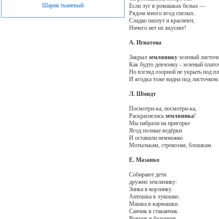
Шарик тканевый
Если луг в ромашках белых —
Рядом много ягод спелых.
Сладко пахнут и краснеют,
Ничего нет их вкуснее!
А. Игнатова
Закрыл
землянику
зеленый листоче
Как будто девчонку - зеленый плато
Но взгляд озорной не укрыть под п
И ягодка тоже видна под листочком
Л. Шмидт
Посмотри-ка, посмотри-ка,
Раскраснелась
земляника
!
Мы набрали на пригорке
Ягод полные ведёрки
И оставили немножко
Мотылькам, стрекозам, блошкам.
Е. Мазанко
Собирают дети
дружно землянику:
Зинка в корзинку.
Антошка в лукошко.
Машка в кармашки.
Санчик в стаканчик.
Вовчик в бедончик,