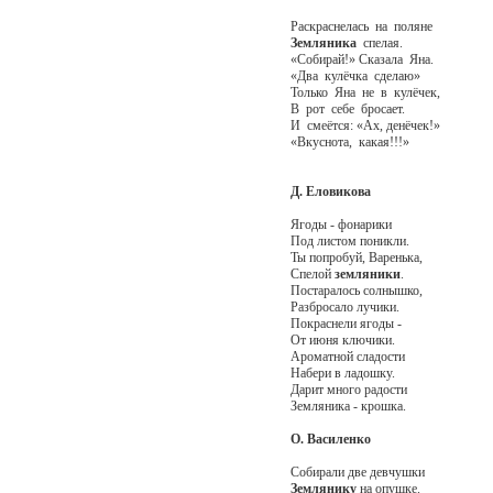
Раскраснелась на поляне
Земляника
спелая.
«Собирай!» Сказала Яна.
«Два кулёчка сделаю»
Только Яна не в кулёчек,
В рот себе бросает.
И смеётся: «Ах, денёчек!»
«Вкуснота, какая!!!»
Д. Еловикова
Ягоды - фонарики
Под листом поникли.
Ты попробуй, Варенька,
Спелой
земляники
.
Постаралось солнышко,
Разбросало лучики.
Покраснели ягоды -
От июня ключики.
Ароматной сладости
Набери в ладошку.
Дарит много радости
Земляника - крошка.
О. Василенко
Собирали две девчушки
Землянику
на опушке.