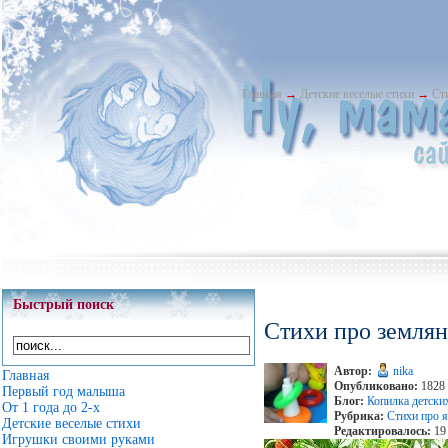
Главная
→
Детские веселые стихи
→
Ст
Быстрый поиск
Стихи про земля
Автор:
nika
Главная
Опубликовано:
1828 
Первый год малыша
Блог:
Копилка детски
От 1 года до 2-х
Рубрика:
Стихи про 
Детские веселые стихи
Редактировалось:
19 
Игрушки своими руками