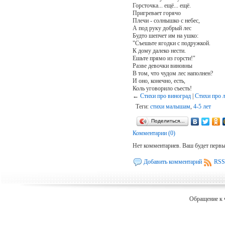
Горсточка... ещё... ещё.
Пригревает горячо
Плечи - солнышко с небес,
А под руку добрый лес
Будто шепчет им на ушко:
"Съешьте ягодки с подружкой.
К дому далеко нести.
Ешьте прямо из горсти!"
Разве девочки виновны
В том, что чудом лес наполнен?
И оно, конечно, есть,
Коль уговорило съесть!
←
Cтихи про виноград
|
Стихи про 
Теги:
стихи малышам
,
4-5 лет
Поделиться…
Комментарии (0)
Нет комментариев. Ваш будет перв
Добавить комментарий
RSS
Обращение к 