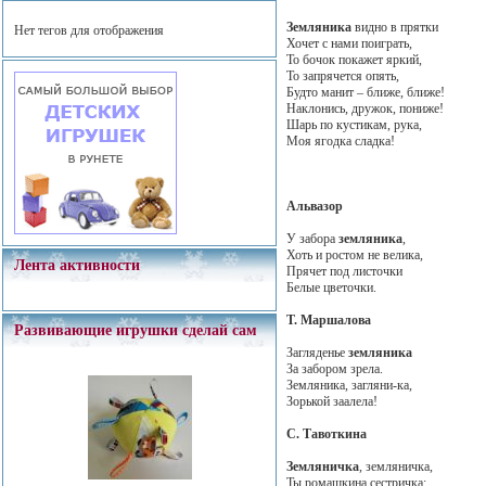
Земляника
видно в прятки
Нет тегов для отображения
Хочет с нами поиграть,
То бочок покажет яркий,
То запрячется опять,
Будто манит – ближе, ближе!
Наклонись, дружок, пониже!
Шарь по кустикам, рука,
Моя ягодка сладка!
Альвазор
У забора
земляника
,
Хоть и ростом не велика,
Лента активности
Прячет под листочки
Белые цветочки.
Т. Маршалова
Развивающие игрушки сделай сам
Загляденье
земляника
За забором зрела.
Земляника, загляни-ка,
Зорькой заалела!
С. Тавоткина
Земляничка
, земляничка,
Ты ромашкина сестричка: