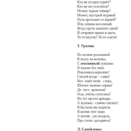
Кто же ягодки сорвёт?
Кто же ею угостится?
Может, юркая синица?
Может, шустрый муравей
Путь проложит от корней?
Или, мишка косолапый,
Ягод горсть захватит лапой
И отправит прямо в пасть.
То-то вкусно! То-то сласть!
Т. Уразова
По поляне роскошной
Я ползу на коленях,
С
земляникой
лукошко
Я таскаю без лени.
Поклонюсь королеве!
Спелой ягоде – слава!
Вот зовёт меня слева,
Шепчет ласково справа!
До чего ароматна!
Осы, пчёлы слетелись!
Их тут просто армады,
А жужжат - славно спелись!
Я бы всем им подпела.
Я мотив этот знаю.
А мотив - уж полдела,
Про слова -догадаюсь!
Л. Самойленко