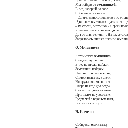
Брат сестренке: - Нынче , Вика,
Мы пойдем за
земляникой
,
В лес, который на горе.
Собирайся поскорей.
…Старательно Вика ползет по опуш
-Здесь нет земляники, пуста моя кру
-Ну что ты, сестренка, - Сергей пожа
Я только что вкусные ягоды ел,
Да вот они, вот они… На-ка, смотри
Запряталась, никнет к земле земляни
О. Молоканова
Летом спеет
земляника
Сладкая, душистая.
В лес по ягоды пойдем,
Земляники наберем.
Под листочками искали,
Спинки наши так устали.
Но трудились мы не зря,
Набрали ягод два ведра.
Сварит бабушка варенье,
Пригласим на угощение.
Будем чай с вареньем пить,
Веселиться и шутить.
Н. Радченко
Собираем
землянику