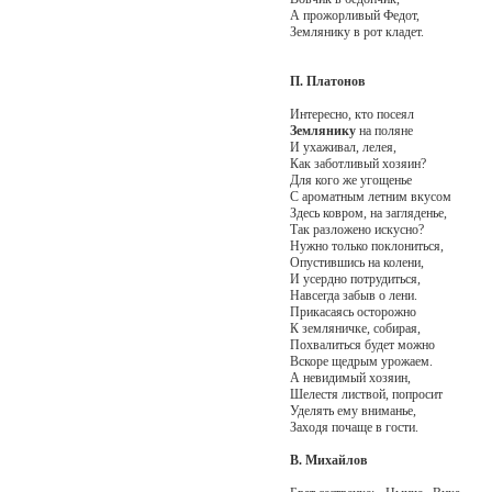
А прожорливый Федот,
Землянику в рот кладет.
П. Платонов
Интересно, кто посеял
Землянику
на поляне
И ухаживал, лелея,
Как заботливый хозяин?
Для кого же угощенье
С ароматным летним вкусом
Здесь ковром, на загляденье,
Так разложено искусно?
Нужно только поклониться,
Опустившись на колени,
И усердно потрудиться,
Навсегда забыв о лени.
Прикасаясь осторожно
К земляничке, собирая,
Похвалиться будет можно
Вскоре щедрым урожаем.
А невидимый хозяин,
Шелестя листвой, попросит
Уделять ему вниманье,
Заходя почаще в гости.
В. Михайлов