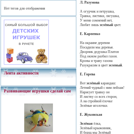
Л. Разумова
Нет тегов для отображения
А огурчик и петрушка,
Травка, листики, лягушка,
У меня сомнений нет,
Любят лишь
зелёный
цвет.
Е. Карпенко
На окраине деревни
Посадили мы деревья.
Дворник дедушка Платон
Под окном разбил газон.
Кроны и траву газона
Разукрасим в цвет
зеленый
.
Лента активности
Е. Горева
Вот
зелёный
карандаш:
Летний чудный с ним пейзаж!
Развивающие игрушки сделай сам
Нарисует травку он
И листву со всех сторон,
А на стройной ёлочке
Зелёные иголочки.
Е. Жуковская
Зелёная
ёлка,
Зелёный крыжовник,
И борщ мы Зелёный