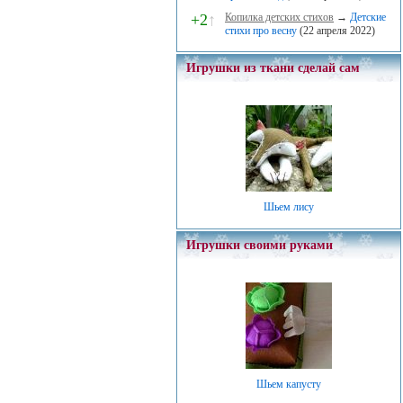
+2
↑
Копилка детских стихов
→
Детские
стихи про весну
(22 апреля 2022)
Игрушки из ткани сделай сам
Шьем лису
Игрушки своими руками
Шьем капусту