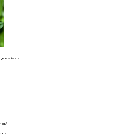
детей 4-6 лет:
скок!
чего