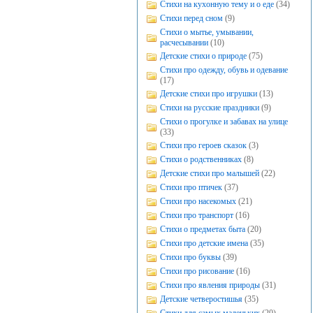
Стихи на кухонную тему и о еде
(34)
Стихи перед сном
(9)
Стихи о мытье, умывании,
расчесывании
(10)
Детские стихи о природе
(75)
Стихи про одежду, обувь и одевание
(17)
Детские стихи про игрушки
(13)
Стихи на русские праздники
(9)
Стихи о прогулке и забавах на улице
(33)
Стихи про героев сказок
(3)
Стихи о родственниках
(8)
Детские стихи про малышей
(22)
Стихи про птичек
(37)
Стихи про насекомых
(21)
Стихи про транспорт
(16)
Стихи о предметах быта
(20)
Стихи про детские имена
(35)
Стихи про буквы
(39)
Стихи про рисование
(16)
Стихи про явления природы
(31)
Детские четверостишья
(35)