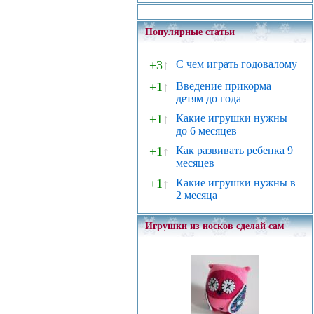
Популярные статьи
+3
↑
С чем играть годовалому
+1
↑
Введение прикорма
детям до года
+1
↑
Какие игрушки нужны
до 6 месяцев
+1
↑
Как развивать ребенка 9
месяцев
+1
↑
Какие игрушки нужны в
2 месяца
Игрушки из носков сделай сам