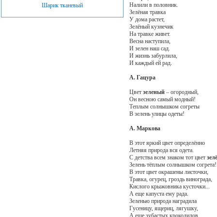
Налили в половник.
Шарик тканевый
Зелёная травка
У дома растет,
Зелёный кузнечик
На травке живет.
Весна наступила,
И зелен наш сад.
И жизнь забурлила,
И каждый ей рад.
А. Гацура
Цвет
зеленый
– огородный,
Он весною самый модный!
Теплым солнышком согреты
В зелень улицы одеты!
А. Маркова
В этот яркий цвет определённо
Летняя природа вся одета.
С детства всем знаком тот цвет
зел
Зелень тёплым солнышком согрета!
В этот цвет окрашены листочки,
Травка, огурец, гроздь винограда,
Кислого крыжовника кусточки...
А еще капуста ему рада.
Зеленью природа наградила
Гусеницу, ящериц, лягушку,
А еще зубастых крокодилов,