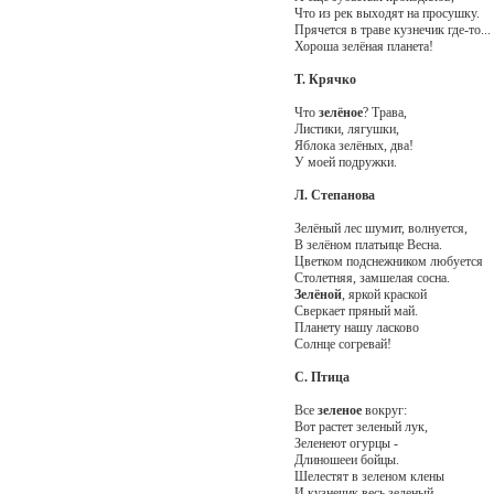
Что из рек выходят на просушку.
Прячется в траве кузнечик где-то...
Хороша зелёная планета!
Т. Крячко
Что
зелёное
? Трава,
Листики, лягушки,
Яблока зелёных, два!
У моей подружки.
Л. Степанова
Зелёный лес шумит, волнуется,
В зелёном платьице Весна.
Цветком подснежником любуется
Столетняя, замшелая сосна.
Зелёной
, яркой краской
Сверкает пряный май.
Планету нашу ласково
Солнце согревай!
С. Птица
Все
зеленое
вокруг:
Вот растет зеленый лук,
Зеленеют огурцы -
Длиношееи бойцы.
Шелестят в зеленом клены
И кузнечик весь зеленый.