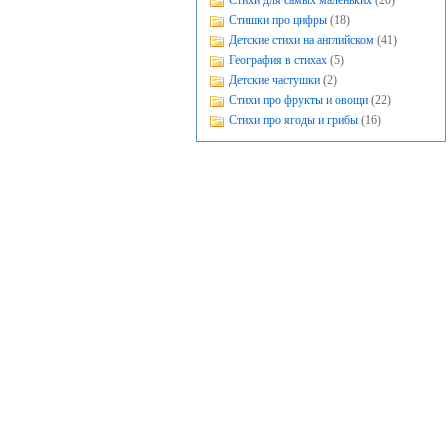
Стихи для самых маленьких
(20)
Стишки про цифры
(18)
Детские стихи на английском
(41)
География в стихах
(5)
Детские частушки
(2)
Стихи про фрукты и овощи
(22)
Стихи про ягоды и грибы
(16)