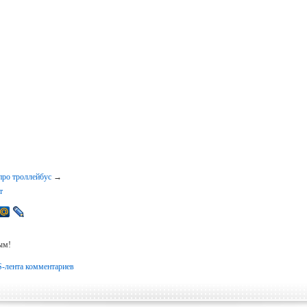
про троллейбус
→
т
ым!
-лента комментариев