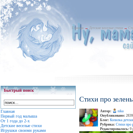
Главная
→
Детские веселые стихи
→
Ст
Быстрый поиск
Стихи про зелен
Автор:
nika
Главная
Опубликовано:
2839
Первый год малыша
Блог:
Копилка детски
От 1 года до 2-х
Рубрика:
Стихи про 
Детские веселые стихи
Редактировалось:
9 
Игрушки своими руками