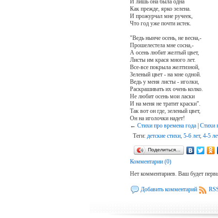
И лишь она была одна
Как прежде, ярко зелена.
И прожурчал мне ручеек,
Что год уже почти истек.
"Ведь нынче осень, не весна,-
Прошелестела мне сосна,-
А осень любит желтый цвет,
Листы им крася много лет.
Все-все покрыла желтизной,
Зеленый цвет - на мне одной.
Ведь у меня листы - иголки,
Раскрашивать их очень колко.
Не любит осень мои ласки
И на меня не тратит краски".
Так вот он где, зеленый цвет,
Он на иголочки надет!
←
Стихи про времена года
|
Стихи 
Теги:
детские стихи
,
5-6 лет
,
4-5 ле
Поделиться…
Комментарии (0)
Нет комментариев. Ваш будет перв
Добавить комментарий
RSS