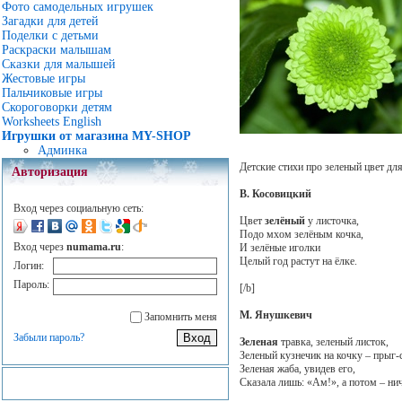
Фото самодельных игрушек
Загадки для детей
Поделки с детьми
Раскраски малышам
Сказки для малышей
Жестовые игры
Пальчиковые игры
Скороговорки детям
Worksheets English
Игрушки от магазина MY-SHOP
Админка
Детские стихи про зеленый цвет для 
Авторизация
В. Косовицкий
Вход через социальную сеть:
Цвет
зелёный
у листочка,
Подо мхом зелёным кочка,
Вход через
numama.ru
:
И зелёные иголки
Целый год растут на ёлке.
Логин:
Пароль:
[/b]
М. Янушкевич
Запомнить меня
Забыли пароль?
Зеленая
травка, зеленый листок,
Зеленый кузнечик на кочку – прыг-
Зеленая жаба, увидев его,
Сказала лишь: «Ам!», а потом – ни