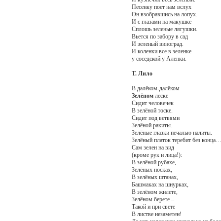
Песенку поет нам вслух
Он взобравшись на лопух.
И с глазами на макушке
Сплошь зеленые лягушки.
Вьется по забору в сад
И зеленый виноград.
И коленки все в зеленке
у соседской у Аленки.
Т. Лило
В далёком-далёком
Зелёном
леске
Сидит человечек
В зелёной тоске.
Сидит под ветвями
Зелёной ракиты.
Зелёные глазки печалью налиты.
Зелёный платок теребит без конца
Сам зелен на вид
(кроме рук и лица!):
В зелёной рубахе,
Зелёных носках,
В зелёных штанах,
Башмаках на шнурках,
В зелёном жилете,
Зелёном берете –
Такой и при свете
В листве незаметен!