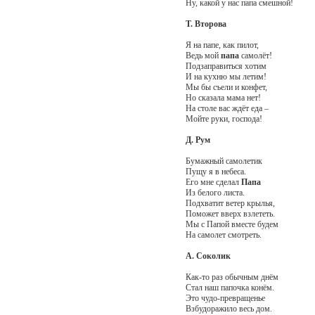
Ну, какой у нас папа смешной!
Т. Второва
Я на папе, как пилот,
Ведь мой
папа
самолёт!
Подзаправиться хотим
И на кухню мы летим!
Мы бы съели и конфет,
Но сказала мама нет!
На столе вас ждёт еда –
Мойте руки, господа!
Д. Рум
Бумажный самолетик
Пущу я в небеса.
Его мне сделал
Папа
Из белого листа.
Подхватит ветер крылья,
Поможет вверх взлететь.
Мы с Папой вместе будем
На самолет смотреть.
А. Соколик
Как-то раз обычным днём
Стал наш папочка конём.
Это чудо-превращенье
Взбудоражило весь дом.