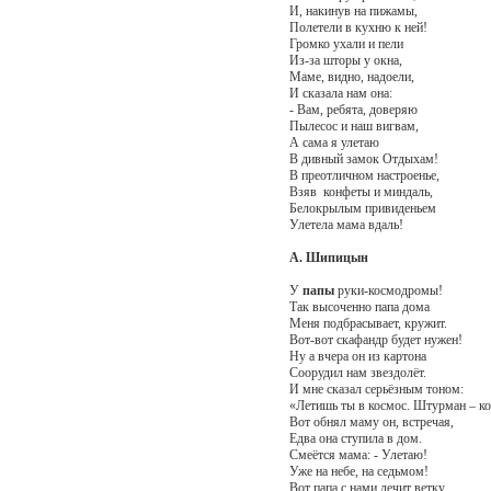
И, накинув на пижамы,
Полетели в кухню к ней!
Громко ухали и пели
Из-за шторы у окна,
Маме, видно, надоели,
И сказала нам она:
- Вам, ребята, доверяю
Пылесос и наш вигвам,
А сама я улетаю
В дивный замок Отдыхам!
В преотличном настроенье,
Взяв конфеты и миндаль,
Белокрылым привиденьем
Улетела мама вдаль!
А. Шипицын
У
папы
руки-космодромы!
Так высоченно папа дома
Меня подбрасывает, кружит.
Вот-вот скафандр будет нужен!
Ну а вчера он из картона
Соорудил нам звездолёт.
И мне сказал серьёзным тоном:
«Летишь ты в космос. Штурман – ко
Вот обнял маму он, встречая,
Едва она ступила в дом.
Смеётся мама: - Улетаю!
Уже на небе, на седьмом!
Вот папа с нами лечит ветку,