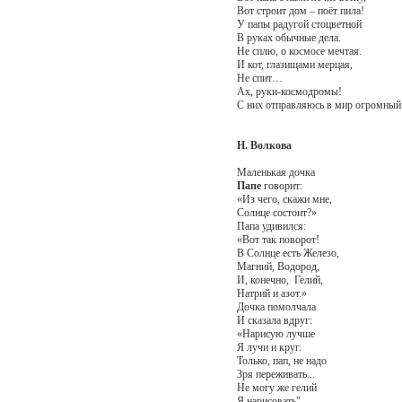
Вот строит дом – поёт пила!
У папы радугой стоцветной
В руках обычные дела.
Не сплю, о космосе мечтая.
И кот, глазищами мерцая,
Не спит…
Ах, руки-космодромы!
С них отправляюсь в мир огромный!
Н. Волкова
Маленькая дочка
Папе
говорит:
«Из чего, скажи мне,
Солнце состоит?»
Папа удивился:
«Вот так поворот!
В Солнце есть Железо,
Магний, Водород,
И, конечно, Гелий,
Натрий и азот.»
Дочка помолчала
И сказала вдруг:
«Нарисую лучше
Я лучи и круг.
Только, пап, не надо
Зря переживать...
Не могу же гелий
Я нарисовать"