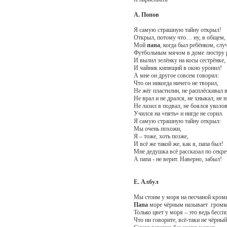
А. Попов
Я самую страшную тайну открыл!
Открыл, потому что… ну, в общем
Мой
папа
, когда был ребёнком, слу
Футбольным мячом в доме люстру 
И вылил зелёнку на косы сестрёнке,
И чайник кипящий в окно уронил!
А мне он другое совсем говорил:
Что он никогда ничего не творил,
Не жёг пластилин, не расплёскивал в
Не врал и не дрался, не хныкал, не 
Не лазил в подвал, не боялся уколов
Учился на «пять» и нигде не сорил.
Я самую страшную тайну открыл:
Мы очень похожи,
Я – тоже, хоть позже,
И всё же такой же, как я, папа был!
Мне дедушка всё рассказал по секре
А папа - не верит. Наверно, забыл!
Е. Албул
Мы стоим у моря на песчаной кромк
Папа
море чёрным называет громк
Только цвет у моря – это ведь бессп
Что ни говорите, всё-таки не чёрный