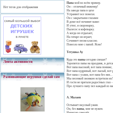
Папа
мой во всём пример.
Он – отличный инженер!
Нет тегов для отображения
На заводе папа в цехе
Устраняет все помехи.
Он с закрытыми глазами
В доме всё починит маме:
И утюг, и скороварку,
Пылесос и кофеварку.
А когда он отдыхает,
На гитаре он играет,
Сочиняет песни классно.
Повезло мне с папой. Ясно!
Тетушка Ау
Куда это
папы
сегодня спешат?
Лента активности
Торопятся папы на праздник, в детса
Вот папа высокий, вот папа пониже,
Вот папа кудрявый, вот лысый, вот
Вот папа с усами, вот папа без них...
Развивающие игрушки сделай сам
Мы песенкой звонкою встретили их!
И гости не прятали радостных глаз -
Про лучшего папу пел каждый из на
А. Малаев
Остывает вкусный ужин.
Он, без
папы
, мне не нужен.
Нарисую самолёт