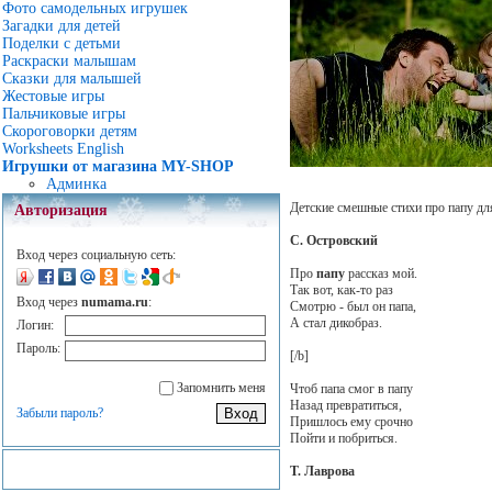
Фото самодельных игрушек
Загадки для детей
Поделки с детьми
Раскраски малышам
Сказки для малышей
Жестовые игры
Пальчиковые игры
Скороговорки детям
Worksheets English
Игрушки от магазина MY-SHOP
Админка
Детские смешные стихи про папу дл
Авторизация
С. Островский
Вход через социальную сеть:
Про
папу
рассказ мой.
Так вот, как-то раз
Вход через
numama.ru
:
Смотрю - был он папа,
А стал дикобраз.
Логин:
Пароль:
[/b]
Запомнить меня
Чтоб папа смог в папу
Назад превратиться,
Забыли пароль?
Пришлось ему срочно
Пойти и побриться.
Т. Лаврова