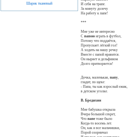
Шарик тканевый
И себя на трапе.
За минуту долечу
На работу к папе!
***
Мне уже не интересно
С
папою
играть в футбол,
Потому что поддаётся,
Пропускает лёгкий гол!
А ходить на нашу речку
Вместе с папой нравится.
Он ныряет и дельфином
Долго притворяется!
Дочка, маленькая,
папу
,
гладит, по щеке:
- Папа, ты как взрослый ежик,
в детском уголке.
В. Бредихин
Мне бабушка открыла
Вчера большой секрет,
Что
папе
тоже было
Когда-то восемь лет.
Он, как и все мальчишки,
Порой озорничал
И прыгал, как мартышка,