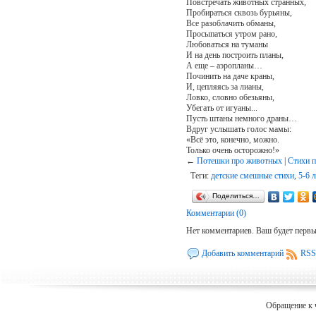
Повстречать животных странных,
Пробираться сквозь бурьяны,
Все разоблачить обманы,
Просыпаться утром рано,
Любоваться на туманы
И на день построить планы,
А еще – аэропланы…
Починить на даче краны,
И, цепляясь за лианы,
Ловко, словно обезьяны,
Убегать от игуаны...
Пусть штаны немного драны…
Вдруг услышать голос мамы:
«Всё это, конечно, можно.
Только очень осторожно!»
←
Потешки про животных
|
Стихи п
Теги:
детские смешные стихи
,
5-6 л
Поделиться…
Комментарии (0)
Нет комментариев. Ваш будет перв
Добавить комментарий
RSS
Обращение к 