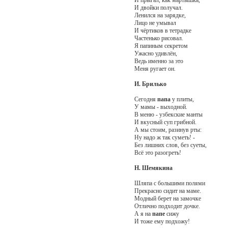
И двойки получал.
Ленился на зарядке,
Лицо не умывал
И чёртиков в тетрадке
Частенько рисовал.
Я папиным секретом
Ужасно удивлён,
Ведь именно за это
Меня ругает он.
И. Брилько
Сегодня
папа
у плиты,
У мамы - выходной.
В меню - узбекские манты
И вкусный суп грибной.
А мы стоим, разинув рты:
Ну надо ж так суметь! -
Без лишних слов, без суеты,
Всё это разогреть!
Н. Шемякина
Шляпа с большими полями
Прекрасно сидит на маме.
Модный берет на замочке
Отлично подходит дочке.
А я на
папе
сижу
И тоже ему подхожу!