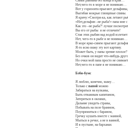
Синяя равнина без конца и края…
Нет,чего-то в море я не понимаю…
Вот у горизонта прыгают дельфины,
Выгибая мокрые глянцевые спины.
Я кричу:«Смотри-ка, как летают ры
«Нет,дельфин –не рыба!» папа мне с
Как это –не рыба?! лучше посмотрит
Вы его от рыбы и не отличите!
Стая этих рыбин над водой взлетае
Нет, чего-то в рыбе я не понимаю…
В море ярко-синем прыгают дельфи
Я-то ясно вижу эту вот картину.
Может быть, у папы зрение плохое?
Без очков он видит что-нибудь друг
Но очки мой папа просто не снима
Нет,чего-то в папе я не понимаю…
Бэби-бумс
Я люблю, конечно, маму…
Только с
папой
можно
Забираться на вулканы,
Быть отважным капитаном,
Затеряться в океанах,
Дальние увидеть страны,
Побывать на поле бранном,
Поупрямиться с бараном,
Гречку кушать вместе с манной,
Мыться в речке, а не в ванной,
И в пустыне, на барханах