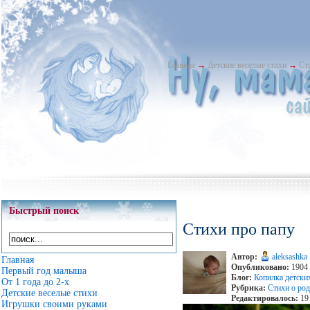
Главная
→
Детские веселые стихи
→
Ст
Быстрый поиск
Стихи про папу
Автор:
aleksashka
Главная
Опубликовано:
1904 
Первый год малыша
Блог:
Копилка детски
От 1 года до 2-х
Рубрика:
Стихи о род
Детские веселые стихи
Редактировалось:
19 
Игрушки своими руками