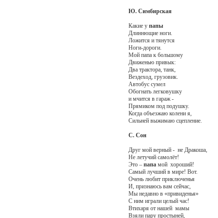
Ю. Симбирская
Какие у
папы
Длиннющие ноги.
Ложится и тянутся
Ноги-дороги.
Мой папа к большому
Движенью привык:
Два трактора, танк,
Вездеход, грузовик.
Автобус сумел
Обогнать легковушку
и мчится в гараж -
Прямиком под подушку.
Когда объезжаю колени я,
Сильней выжимаю сцепление.
С. Сон
Друг мой верный - не Дракоша,
Не летучий самолёт!
Это –
папа
мой хороший!
Самый лучший в мире! Вот.
Очень любит приключенья
И, признаюсь вам сейчас,
Мы недавно в «привиденья»
С ним играли целый час!
Втихаря от нашей мамы
Взяли пару простыней,