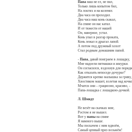
Папа
наш не ел, не пил,
Только лишь копытом бил,
На локтях и на коленях
Два часа он проходил.
Два часа наш конь скакал,
На спине он нас катал.
И от тяжести от нашей
Он, наверное, устал.
Конь упал в разгар проката,
Конь лежал и дрыгал лапой.
А потом под дружный хохот
Стал родным домашним папой.
-
Папа
, давай поиграем в лошадку,
Мне надоели пятнашки и жмурки.
Он согласился, вздохнув для порядк
Как отказать непоседе-дочурке?
Держится крепко малышка за гриву,
Хвостиком машет, взлетая над коч
Мчатся они – грациозно, красиво, -
Папа-лошадка с лошадкою-дочкой.
Л. Шмидт
Не везёт на скачках мне,
Ростом я не вышел.
Вот у
папы
на спине
Я намного выше.
Мы поскачем с ним вдвоём,
Самый ценный приз возьмём!