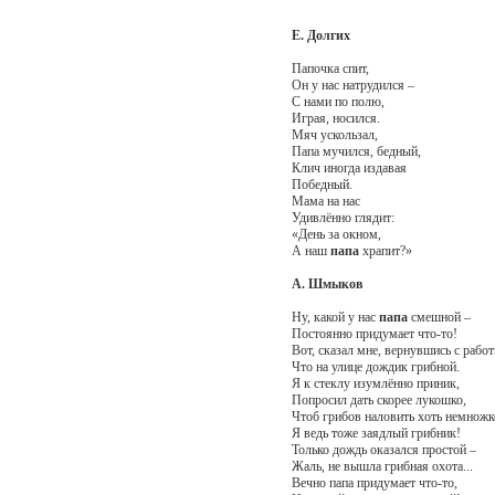
Е. Долгих
Папочка спит,
Он у нас натрудился –
С нами по полю,
Играя, носился.
Мяч ускользал,
Папа мучился, бедный,
Клич иногда издавая
Победный.
Мама на нас
Удивлённо глядит:
«День за окном,
А наш
папа
храпит?»
А. Шмыков
Ну, какой у нас
папа
смешной –
Постоянно придумает что-то!
Вот, сказал мне, вернувшись с работ
Что на улице дождик грибной.
Я к стеклу изумлённо приник,
Попросил дать скорее лукошко,
Чтоб грибов наловить хоть немножк
Я ведь тоже заядлый грибник!
Только дождь оказался простой –
Жаль, не вышла грибная охота...
Вечно папа придумает что-то,