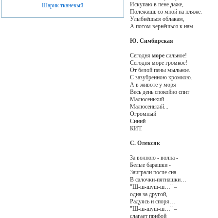
Искупаю в пене даже,
Шарик тканевый
Полежишь со мной на пляже.
Улыбнёшься облакам,
А потом вернёшься к нам.
Ю. Симбирская
Сегодня
море
сильное!
Сегодня море громкое!
От белой пены мыльное.
С зазубренною кромкою.
А в животе у моря
Весь день спокойно спит
Малюсенький...
Малюсенький...
Огромный
Синий
КИТ.
С. Олексяк
За волною - волна -
Белые барашки -
Заиграли после сна
В салочки-пятнашки…
"Ш-ш-шуш-ш…" –
одна за другой,
Радуясь и споря…
"Ш-ш-шуш-ш…" –
слагает прибой