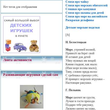
Стихи про чайку
Стихи про морских обитателей
Нет тегов для отображения
Стишки про камушки
Стихи про океаны для детей
Стихи про море на английском
Раскраски дельфины
Детские морские поделки
[/b]
Н. Белостоцкая
Море
, утренней волной,
Принесёт на берег свой
И оставит для детей
Лента активности
Уйму нужных им вещей:
Камни гладкие, как мыло
(Ими море волны мыло);
Тину, словно прядь волос
Развивающие игрушки сделай сам
С гребешка стряхнул утёс;
И принцесс морских игрушки –
Настоящие ракушки.
Г. Польняк
Море
шепчет не грусти,
Лучше в гости приходи.
Подарю тебе ракушку,
Ласково шепну на ушко,