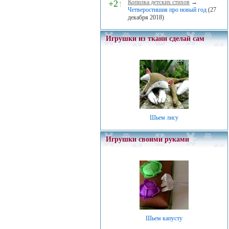
+2
↑
Копилка детских стихов
→
Четверостишия про новый год
(27
декабря 2018)
Игрушки из ткани сделай сам
Шьем лису
Игрушки своими руками
Шьем капусту