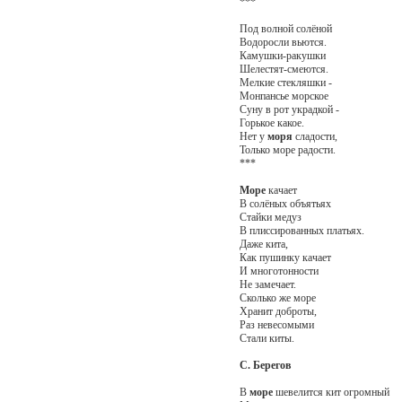
***
Под волной солёной
Водоросли вьются.
Камушки-ракушки
Шелестят-смеются.
Мелкие стекляшки -
Монпансье морское
Суну в рот украдкой -
Горькое какое.
Нет у
моря
сладости,
Только море радости.
***
Море
качает
В солёных объятьях
Стайки медуз
В плиссированных платьях.
Даже кита,
Как пушинку качает
И многотонности
Не замечает.
Сколько же море
Хранит доброты,
Раз невесомыми
Стали киты.
С. Берегов
В
море
шевелится кит огромный