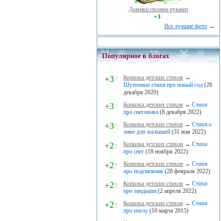
Домики своими руками
+3
↑
Все лучшие фото
→
Популярное в блогах
+3
↑
Копилка детских стихов
→
Шуточные стихи про новый год
(28
декабря 2020)
+3
↑
Копилка детских стихов
→
Стихи
про снеговика
(8 декабря 2022)
+3
↑
Копилка детских стихов
→
Стихи о
зиме для малышей
(31 мая 2022)
+2
↑
Копилка детских стихов
→
Стихи
про снег
(18 ноября 2022)
+2
↑
Копилка детских стихов
→
Стихи
про подснежник
(28 февраля 2022)
+2
↑
Копилка детских стихов
→
Стихи
про ландыши
(2 апреля 2022)
+2
↑
Копилка детских стихов
→
Стихи
про пчелу
(16 марта 2015)