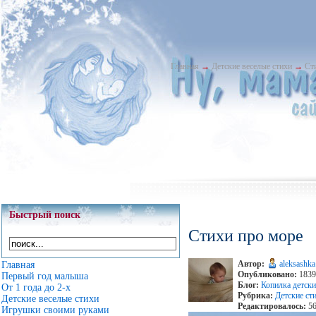
Главная
→
Детские веселые стихи
→
Ст
Быстрый поиск
Стихи про море
Автор:
aleksashka
Главная
Опубликовано:
1839
Первый год малыша
Блог:
Копилка детски
От 1 года до 2-х
Рубрика:
Детские ст
Детские веселые стихи
Редактировалось:
56
Игрушки своими руками