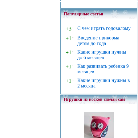
Популярные статьи
+3
↑
С чем играть годовалому
+1
↑
Введение прикорма
детям до года
+1
↑
Какие игрушки нужны
до 6 месяцев
+1
↑
Как развивать ребенка 9
месяцев
+1
↑
Какие игрушки нужны в
2 месяца
Игрушки из носков сделай сам