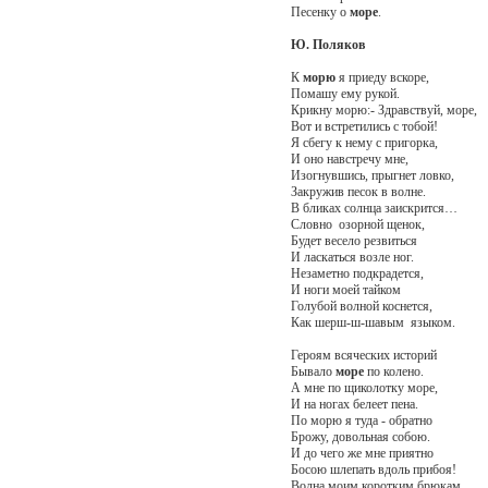
Песенку о
море
.
Ю. Поляков
К
морю
я приеду вскоре,
Помашу ему рукой.
Крикну морю:- Здравствуй, море,
Вот и встретились с тобой!
Я сбегу к нему с пригорка,
И оно навстречу мне,
Изогнувшись, прыгнет ловко,
Закружив песок в волне.
В бликах солнца заискрится…
Словно озорной щенок,
Будет весело резвиться
И ласкаться возле ног.
Незаметно подкрадется,
И ноги моей тайком
Голубой волной коснется,
Как шерш-ш-шавым языком.
Героям всяческих историй
Бывало
море
по колено.
А мне по щиколотку море,
И на ногах белеет пена.
По морю я туда - обратно
Брожу, довольная собою.
И до чего же мне приятно
Босою шлепать вдоль прибоя!
Волна моим коротким брюкам