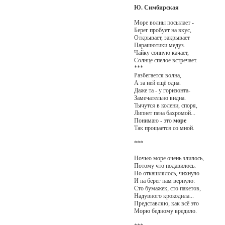
Ю. Симбирская
Море волны посылает -
Берег пробует на вкус,
Открывает, закрывает
Парашютики медуз.
Чайку сонную качает,
Солнце спелое встречает.
***
Разбегается волна,
А за ней ещё одна.
Даже та - у горизонта-
Замечательно видна.
Тычутся в колени, споря,
Липнет пена бахромой...
Понимаю - это
море
Так прощается со мной.
***
Ночью море очень злилось,
Потому что подавилось.
Но откашлялось, чихнуло
И на берег нам вернуло:
Сто бумажек, сто пакетов,
Надувного крокодила...
Представляю, как всё это
Морю бедному вредило.