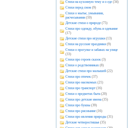
Стихи на кухонную тему и о еде
(34)
Стихи перед сном
(9)
Стихи о мытье, умывании,
расчесывании
(10)
Детские стихи о природе
(75)
Стихи про одежду, обувь и одевание
(17)
Детские стихи про игрушки
(13)
Стихи на русские праздники
(9)
Стихи о прогулке и забавах на улице
(33)
Стихи про героев сказок
(3)
Стихи о родственниках
(8)
Детские стихи про малышей
(22)
Стихи про птичек
(37)
Стихи про насекомых
(21)
Стихи про транспорт
(16)
Стихи о предметах быта
(20)
Стихи про детские имена
(35)
Стихи про буквы
(39)
Стихи про рисование
(16)
Стихи про явления природы
(31)
Детские четверостишья
(35)