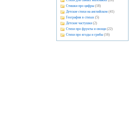
Стихи для самых маленьких
(20)
Стишки про цифры
(18)
Детские стихи на английском
(41)
География в стихах
(5)
Детские частушки
(2)
Стихи про фрукты и овощи
(22)
Стихи про ягоды и грибы
(16)