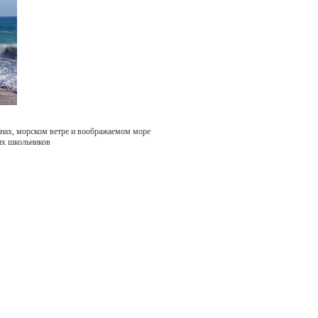
лнах, морском ветре и воображаемом море
их школьников