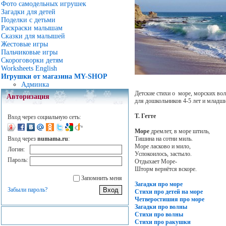
Фото самодельных игрушек
Загадки для детей
Поделки с детьми
Раскраски малышам
Сказки для малышей
Жестовые игры
Пальчиковые игры
Скороговорки детям
Worksheets English
Игрушки от магазина MY-SHOP
Админка
Детские стихи о море, морских во
Авторизация
для дошкольников 4-5 лет и младш
Т. Гетте
Вход через социальную сеть:
Море
дремлет, в море штиль,
Вход через
numama.ru
:
Тишина на сотни миль.
Море ласково и мило,
Логин:
Успокоилось, застыло.
Пароль:
Отдыхает Море-
Шторм вернётся вскоре.
Запомнить меня
Загадки про море
Забыли пароль?
Стихи про детей на море
Четверостишия про море
Загадки про волны
Стихи про волны
Стихи про ракушки