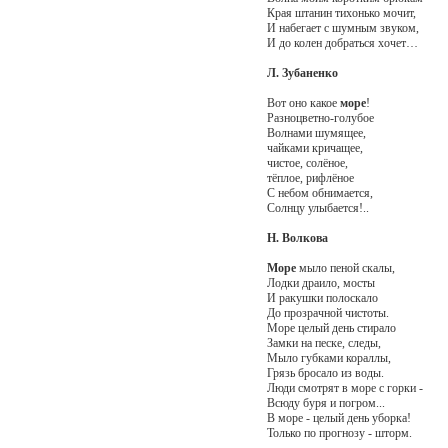
Края штанин тихонько мочит,
И набегает с шумным звуком,
И до колен добраться хочет…
Л. Зубаненко
Вот оно какое
море
!
Разноцветно-голубое
Волнами шумящее,
чайками кричащее,
чистое, солёное,
тёплое, рифлёное
С небом обнимается,
Солнцу улыбается!..
Н. Волкова
Море
мыло пеной скалы,
Лодки драило, мосты
И ракушки полоскало
До прозрачной чистоты.
Море целый день стирало
Замки на песке, следы,
Мыло губками кораллы,
Грязь бросало из воды.
Люди смотрят в море с горки -
Всюду буря и погром...
В море - целый день уборка!
Только по прогнозу - шторм.