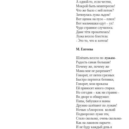
А одной-то, если честно,
Мокрой быть неинтересно!
Что же было с ней потом?
Затянулась лужа льдом!
Вот щенок на пузо – плюх!
Вот мальчишки едут – ух!
Чудо странное случилось:
Даже тётя прокатилась!
Лужа весело блестела:
- Это то, что я хотела!
М. Евтеева
Шлёпать весело по
лужам
-
Радость самая большая!
Почему же, почему же
Мама мне не разрешает?
Говорит, от пятен грязных
Быстро портятся ботинки,
Говорит, мои проказы
Ей приносят много стирки.
Но сегодня – как ни странно -
Во дворе я обнаружил:
Папы, бабушки и мамы
Дружно шлёпают по лужам!
Ночью зАморозок колкий
Подморозил лужи эти,
Стало скользко, очень скользко-
Как на лаковом паркете.
И не буду каждый день я