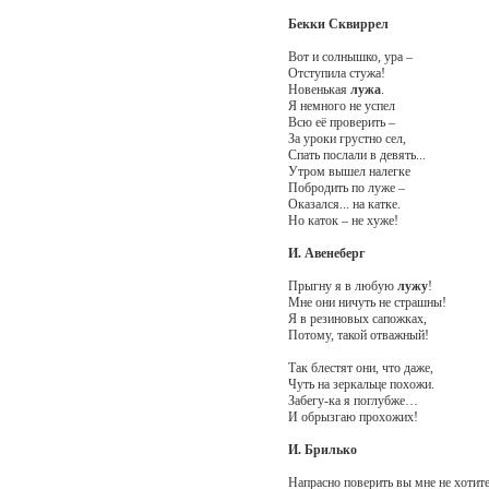
Бекки Сквиррел
Вот и солнышко, ура –
Отступила стужа!
Новенькая
лужа
.
Я немного не успел
Всю её проверить –
За уроки грустно сел,
Спать послали в девять...
Утром вышел налегке
Побродить по луже –
Оказался... на катке.
Но каток – не хуже!
И. Авенеберг
Прыгну я в любую
лужу
!
Мне они ничуть не страшны!
Я в резиновых сапожках,
Потому, такой отважный!
Так блестят они, что даже,
Чуть на зеркальце похожи.
Забегу-ка я поглубже…
И обрызгаю прохожих!
И. Брилько
Напрасно поверить вы мне не хотите