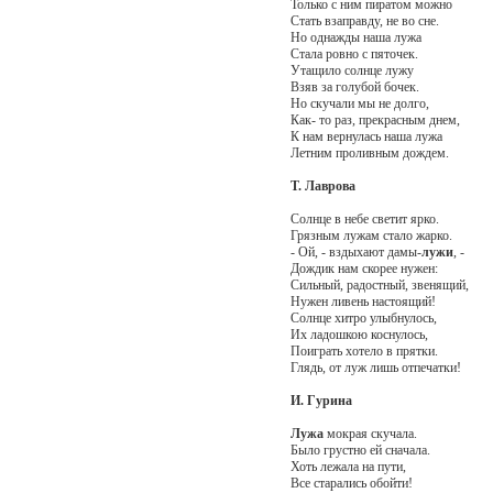
Только с ним пиратом можно
Стать взаправду, не во сне.
Но однажды наша лужа
Стала ровно с пяточек.
Утащило солнце лужу
Взяв за голубой бочек.
Но скучали мы не долго,
Как- то раз, прекрасным днем,
К нам вернулась наша лужа
Летним проливным дождем.
Т. Лаврова
Солнце в небе светит ярко.
Грязным лужам стало жарко.
- Ой, - вздыхают дамы-
лужи
, -
Дождик нам скорее нужен:
Сильный, радостный, звенящий,
Нужен ливень настоящий!
Солнце хитро улыбнулось,
Их ладошкою коснулось,
Поиграть хотело в прятки.
Глядь, от луж лишь отпечатки!
И. Гурина
Лужа
мокрая скучала.
Было грустно ей сначала.
Хоть лежала на пути,
Все старались обойти!