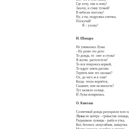
Где хочу, там и лежу!
Захочу, и стану тучкой!
В небесах поегожу!
Ну, а ты, подружка-злючка,
Поскучай!
Я – ухожу!
И. Шандра
Не унималась Лужа:
- Ну разве это дело:
То дождь, то снег и стужа!
Я жутко растолстела!
То вся покроюсь коркой,
То вдруг опять растаю.
Терпеть мне это сколько?
Ох, до чего ж я злая!
Когда тепло вернётся,
Скажите, мне на милость?
Тут засияло солнце,
И Лужа испарилась.
О. Квиташ
Солнечный дождь разукрасил всю п
Лужа
по центру - гривастая лошадь,
Рядышком лужицы - рыба и утка,
Кот, бегемот, попугайчик, мишутка.
Место нашлось колобку и лисице;