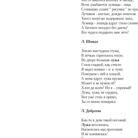
Всем улыбаются лужицы - лица.
Солнышко сушит " рисунки " по кр
Лучиком - кистью, дождю помогая.
Хвост попугаю подправило лихо,
Лужица - лошадь вдруг стала слоних
А бегемот похудел без диеты!
Все чудеса подарило нам лето!
Л. Шмидт
Землю выстудила стужа,
В печках спряталось тепло,
Во дворе большая
лужа
Стала гладкой, как стекло.
Я надел коньки – и к луже,
Поиграем с ней в хоккей,
А меня вдруг лужа кружит.
Может я не нужен ей?
Хлоп да шлёп! Но я – упрямый!
Лужа, лужа, не сердись,
Вот уже стою я прямо,
Ты со мною помирись.
Л. Добреева
Как-то в день такой погожий
Лужа
веселилась,
Насмеялась над прохожим
И не извинилась!