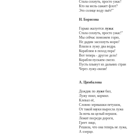
Стала сохнуть, просто ужас!
Кто на мель сажает флот?
Это солнце воду пьёт!"
Н. Борисова
Горько жалуется
лужа
:
Стала сохнуть, просто ужас!"
Мы сейчас поможем горю,
Не дадим засохнуть морю!
Влили в лужу два ведра.
Кораблям в поход пора!
Вот теперь - другое дело!
Корабли пускаем смело.
Пусть плывут из дальних стран
Через лужу-океан!
А. Цимбалова
Дождик по
луже
бил,
Лужу поил, кормил.
Клевал её,
Словно зернышки петушок,
От такой науки выросла лужа
За ночь на целый вершок.
Лежит посреди дороги,
Греет лицо,
Решила, что она теперь не лужа,
А озерцо.