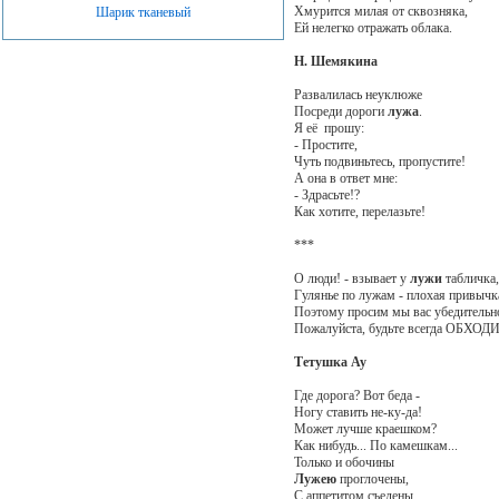
Хмурится милая от сквозняка,
Шарик тканевый
Ей нелегко отражать облака.
Н. Шемякина
Развалилась неуклюже
Посреди дороги
лужа
.
Я её прошу:
- Простите,
Чуть подвиньтесь, пропустите!
А она в ответ мне:
- Здрасьте!?
Как хотите, перелазьте!
***
О люди! - взывает у
лужи
табличка,
Гулянье по лужам - плохая привычк
Поэтому просим мы вас убедительн
Пожалуйста, будьте всегда ОБХО
Тетушка Ау
Где дорога? Вот беда -
Ногу ставить не-ку-да!
Может лучше краешком?
Как нибудь... По камешкам...
Только и обочины
Лужею
проглочены,
С аппетитом съедены...