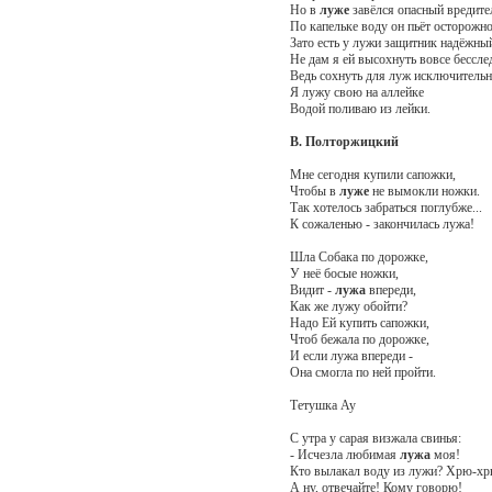
Но в
луже
завёлся опасный вредител
По капельке воду он пьёт осторожно.
Зато есть у лужи защитник надёжны
Не дам я ей высохнуть вовсе бессле
Ведь сохнуть для луж исключительн
Я лужу свою на аллейке
Водой поливаю из лейки.
В. Полторжицкий
Мне сегодня купили сапожки,
Чтобы в
луже
не вымокли ножки.
Так хотелось забраться поглубже...
К сожаленью - закончилась лужа!
Шла Собака по дорожке,
У неё босые ножки,
Видит -
лужа
впереди,
Как же лужу обойти?
Надо Ей купить сапожки,
Чтоб бежала по дорожке,
И если лужа впереди -
Она смогла по ней пройти.
Тетушка Ау
С утра у сарая визжала свинья:
- Исчезла любимая
лужа
моя!
Кто вылакал воду из лужи? Хрю-хр
А ну, отвечайте! Кому говорю!