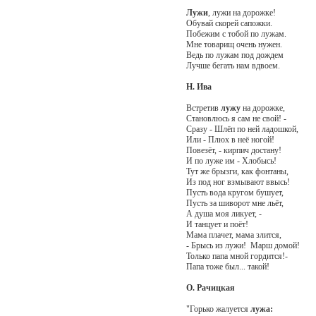
Лужи
, лужи на дорожке!
Обувай скорей сапожки.
Побежим с тобой по лужам.
Мне товарищ очень нужен.
Ведь по лужам под дождем
Лучше бегать нам вдвоем.
Н. Ива
Встретив
лужу
на дорожке,
Становлюсь я сам не свой! -
Сразу - Шлёп по ней ладошкой,
Или - Плюх в неё ногой!
Повезёт, - кирпич достану!
И по луже им - Хлобысь!
Тут же брызги, как фонтаны,
Из под ног взмывают ввысь!
Пусть вода кругом бушует,
Пусть за шиворот мне льёт,
А душа моя ликует, -
И танцует и поёт!
Мама плачет, мама злится,
- Брысь из лужи! Марш домой!
Только папа мной гордится!-
Папа тоже был... такой!
О. Рачицкая
"Горько жалуется
лужа: