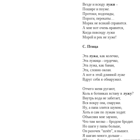
Везде и всюду
лужи
–
Пошире и поуже.
Протоки, водопады,
Пороги, перекаты…
Моряк не всякий справится.
А мне вот очень нравится,
Когда повсюду лужи
Морей и рек не хуже!
С. Птица
Эта
лужа
, как колечко,
Эта лужица - сердечко,
Эта лужа, как банан,
Эта, словно океан.
А вот в этой длинной луже
Вдруг себя я обнаружил.
Отчего меня ругают,
Коль в ботинках встану в
лужу
?
Внутрь вода не забегает,
Вся вокру она, снаружи.
Ну, а папа злится шумно,
Хоть и сам по лужам ходит.
Объясняя мне заумно,
Что там мелко – бродом бродит.
Но шаги у папы больше,
Он разочек “шлёп”, и вышел.
Я шагаю много дольше –