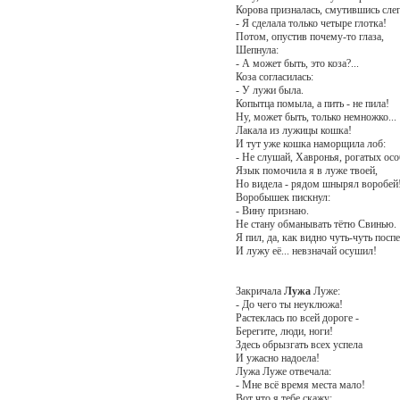
Корова призналась, смутившись слег
- Я сделала только четыре глотка!
Потом, опустив почему-то глаза,
Шепнула:
- А может быть, это коза?...
Коза согласилась:
- У лужи была.
Копытца помыла, а пить - не пила!
Ну, может быть, только немножко...
Лакала из лужицы кошка!
И тут уже кошка наморщила лоб:
- Не слушай, Хавронья, рогатых осо
Язык помочила я в луже твоей,
Но видела - рядом шнырял воробей!.
Воробышек пискнул:
- Вину признаю.
Не стану обманывать тётю Свинью.
Я пил, да, как видно чуть-чуть посп
И лужу её... невзначай осушил!
Закричала
Лужа
Луже:
- До чего ты неуклюжа!
Растеклась по всей дороге -
Берегите, люди, ноги!
Здесь обрызгать всех успела
И ужасно надоела!
Лужа Луже отвечала:
- Мне всё время места мало!
Вот что я тебе скажу: