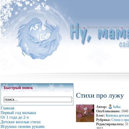
Главная
→
Детские веселые стихи
→
Ст
Быстрый поиск
Стихи про лужу
Автор:
belka
Главная
Опубликовано:
1640 
Первый год малыша
Блог:
Копилка детски
От 1 года до 2-х
Рубрика:
Стихи о про
Детские веселые стихи
Редактировалось:
31 
Игрушки своими руками
2022