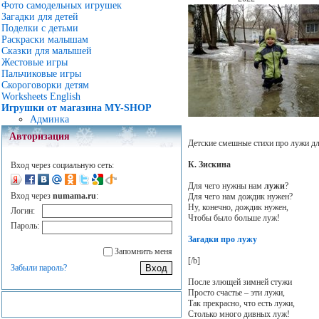
Фото самодельных игрушек
Загадки для детей
Поделки с детьми
Раскраски малышам
Сказки для малышей
Жестовые игры
Пальчиковые игры
Скороговорки детям
Worksheets English
Игрушки от магазина MY-SHOP
Админка
Авторизация
Детские смешные стихи про лужи д
К. Зискина
Вход через социальную сеть:
Для чего нужны нам
лужи
?
Вход через
numama.ru
:
Для чего нам дождик нужен?
Ну, конечно, дождик нужен,
Логин:
Чтобы было больше луж!
Пароль:
Загадки про лужу
Запомнить меня
[/b]
Забыли пароль?
После злющей зимней стужи
Просто счастье – эти лужи,
Так прекрасно, что есть лужи,
Столько много дивных луж!