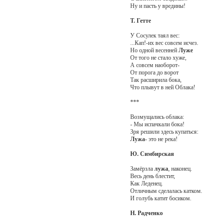
Ну и пасть у вредины!
Т. Гетте
У Сосулек таял вес:
...Кап!-их вес совсем исчез.
Но одной весенней
Луже
От того не стало хуже,
А совсем наоборот-
От порога до ворот
Так расширила бока,
Что плывут в ней Облака!
***
Возмущались облака:
- Мы испачкали бока!
Зря решили здесь купаться:
Лужа
- это не река!
Ю. Симбирская
Замёрзла
лужа
, наконец.
Весь день блестит,
Как Леденец.
Отличным сделалась катком.
И голубь катит босиком.
Н. Радченко