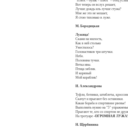
“Плюх – бульк – плюх” – отец услы
Вот теперь он вслух решает,
Лучше дождь иль лучше стужа?
Мне же это не мешает,
Я стою тихонько в луже.
М. Бородицкая
Лужица
!
Скажи на милость,
Как в ней столько
Уместилось?
Головастиков три штучки.
Небо.
Половина тучки.
Ветка ивы.
Птица зяблик.
И корявый
Мой кораблик!
И. Александрова
Туфли, ботинки, штиблеты, кроссов
Скачут и прыгают без остановки.
Какая борьба и спортивное рвенье!
Выполнить нужно на "5" упражненье
Прыгают те, кто со спортом не друж
На тротуаре -
ОГРОМНАЯ ЛУЖА
Н. Щербинина