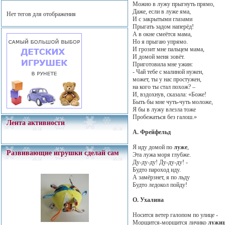
Можно в лужу прыгнуть прямо,
Даже, если в луже яма,
Нет тегов для отображения
И с закрытыми глазами
Прыгать задом наперёд!
А в окне смеётся мама,
Но я прыгаю упрямо.
И грозит мне пальцем мама,
И домой меня зовёт.
Приготовила мне ужин:
- Чай тебе с малиной нужен,
может, ты у нас простужен,
на кого ты стал похож? –
И, вздохнув, сказала: «Боже!
Быть бы мне чуть-чуть моложе,
Я бы в лужу влезла тоже
Пробежаться без галош.»
Лента активности
А. Фрейфельд
Я иду домой по
луже
,
Развивающие игрушки сделай сам
Эта лужа моря глубже.
Ду-ду-ду! Ду-ду-ду! -
Будто пароход иду.
А замёрзнет, я по льду
Будто ледокол пойду!
О. Ухалина
Носится ветер галопом по улице -
Морщится-морщится личико
лужи