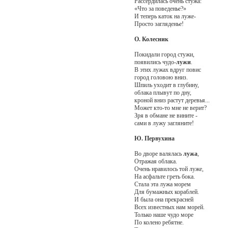
Рассердилась очень стужа:
«Что за поведенье?»
И теперь каток на луже-
Просто загляденье!
О. Колесник
Покидали город стужи,
появились чудо-
лужи
.
В этих лужах вдруг повис
город головою вниз.
Шпиль уходит в глубину,
облака плывут по дну,
кроной вниз растут деревья...
Может кто-то мне не верит?
Зря в обмане не вините -
сами в лужу загляните!
Ю. Первухина
Во дворе валялась
лужа
,
Отражая облака.
Очень нравилось той луже,
На асфальте греть бока.
Стала эта лужа морем
Для бумажных кораблей.
И была она прекрасней
Всех известных нам морей.
Только наше чудо море
По колено ребятне.