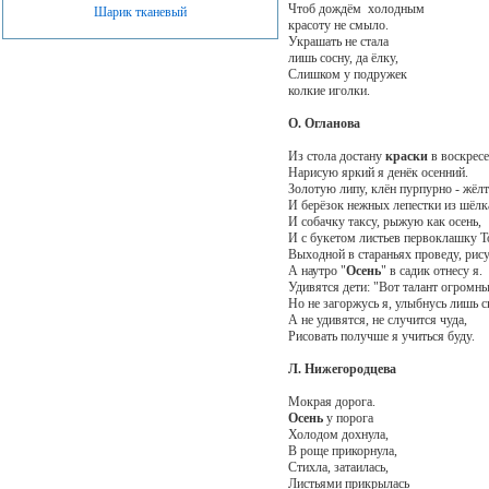
Чтоб дождём холодным
Шарик тканевый
красоту не смыло.
Украшать не стала
лишь сосну, да ёлку,
Слишком у подружек
колкие иголки.
О. Огланова
Из стола достану
краски
в воскресе
Нарисую яркий я денёк осенний.
Золотую липу, клён пурпурно - жёл
И берёзок нежных лепестки из шёлк
И собачку таксу, рыжую как осень,
И c букетом листьев первоклашку Т
Выходной в стараньях проведу, рису
А наутро "
Осень
" в садик отнесу я.
Удивятся дети: "Вот талант огромны
Но не загоржусь я, улыбнусь лишь 
А не удивятся, не случится чуда,
Рисовать получше я учиться буду.
Л. Нижегородцева
Мокрая дорога.
Осень
у порога
Холодом дохнула,
В роще прикорнула,
Стихла, затаилась,
Листьями прикрылась