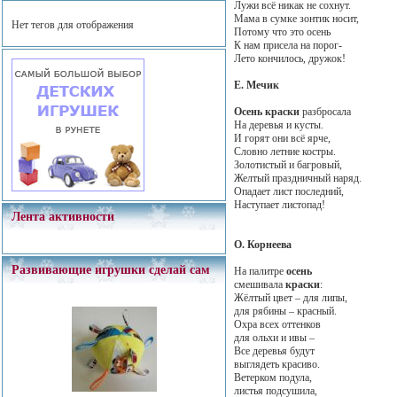
Лужи всё никак не сохнут.
Мама в сумке зонтик носит,
Нет тегов для отображения
Потому что это осень
К нам присела на порог-
Лето кончилось, дружок!
Е. Мечик
Осень краски
разбросала
На деревья и кусты.
И горят они всё ярче,
Словно летние костры.
Золотистый и багровый,
Желтый праздничный наряд.
Опадает лист последний,
Наступает листопад!
Лента активности
О. Корнеева
Развивающие игрушки сделай сам
На палитре
осень
смешивала
краски
:
Жёлтый цвет – для липы,
для рябины – красный.
Охра всех оттенков
для ольхи и ивы –
Все деревья будут
выглядеть красиво.
Ветерком подула,
листья подсушила,