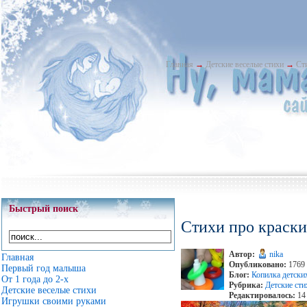
Главная
→
Детские веселые стихи
→
Ст
Быстрый поиск
Стихи про краски
Автор:
nika
Главная
Опубликовано:
1769 
Первый год малыша
Блог:
Копилка детски
От 1 года до 2-х
Рубрика:
Детские сти
Детские веселые стихи
Редактировалось:
14 
Игрушки своими руками