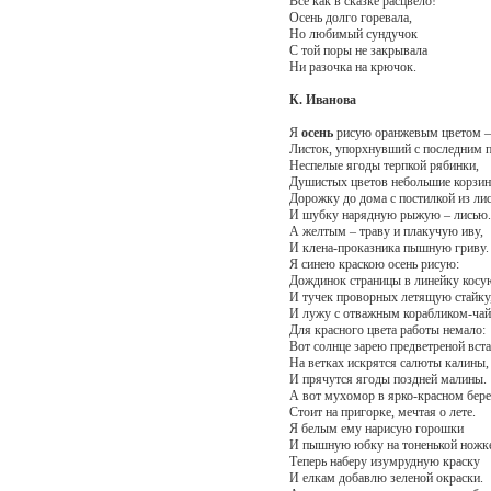
Всё как в сказке расцвело!
Осень долго горевала,
Но любимый сундучок
С той поры не закрывала
Ни разочка на крючок.
К. Иванова
Я
осень
рисую оранжевым цветом –
Листок, упорхнувший с последним 
Неспелые ягоды терпкой рябинки,
Душистых цветов небольшие корзин
Дорожку до дома с постилкой из лис
И шубку нарядную рыжую – лисью.
А желтым – траву и плакучую иву,
И клена-проказника пышную гриву.
Я синею краскою осень рисую:
Дождинок страницы в линейку косу
И тучек проворных летящую стайку
И лужу с отважным корабликом-чай
Для красного цвета работы немало:
Вот солнце зарею предветреной вста
На ветках искрятся салюты калины,
И прячутся ягоды поздней малины.
А вот мухомор в ярко-красном бере
Стоит на пригорке, мечтая о лете.
Я белым ему нарисую горошки
И пышную юбку на тоненькой ножке
Теперь наберу изумрудную краску
И елкам добавлю зеленой окраски.