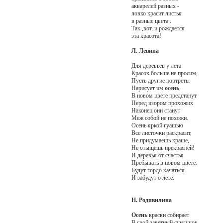
акварелей разных -
ловко красит листья
в разные цвета .
Так ,вот, и рождается
эта красота!
Л. Левина
Для деревьев у лета
Красок больше не просим,
Пусть другие портреты
Нарисует им
осень
,
В новом цвете предстанут
Перед взором прохожих
Наконец они станут
Меж собой не похожи.
Осень яркой гуашью
Все листочки раскрасит,
Не придумаешь краше,
Не отыщешь прекрасней!
И деревья от счастья
Пребывать в новом цвете.
Будут гордо качаться
И забудут о лете.
Н. Родивилина
Осень
краски собирает
В свой заветный сундучок.