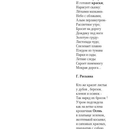
И готовит
краски
;
Нарисует сказку:
Лёгкими мазками-
Небо с облаками,
Алым перламутром-
Рассветное утро;
Бросит на дорогу
Дождику под ноги
Золотую груду-
Листопада чудо;
Спеленает плавно
Пледом из тумана
Парки и сады.
Летние следы
Скроет понемногу
Мокрая дорога...
Г. Ряскина
Кто же красит листья
у дубов , березок.
кленов и осинок -
Так наряд их бросок !
Утром подглядела
как на ветке клена
крошечная
Осень
в платьице зеленом,
желтенькой косынке,
и сапожках красных,
прихватив с собою