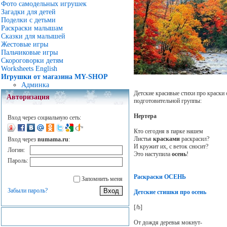
Фото самодельных игрушек
Загадки для детей
Поделки с детьми
Раскраски малышам
Сказки для малышей
Жестовые игры
Пальчиковые игры
Скороговорки детям
Worksheets English
Игрушки от магазина MY-SHOP
Админка
Детские красивые стихи про краски
Авторизация
подготовительной группы:
Нертера
Вход через социальную сеть:
Кто сегодня в парке нашем
Листья
красками
раскрасил?
Вход через
numama.ru
:
И кружит их, с веток сносит?
Логин:
Это наступила
осень
!
Пароль:
Раскраски ОСЕНЬ
Запомнить меня
Забыли пароль?
Детские стишки про осень
[/b]
От дождя деревья мокнут-