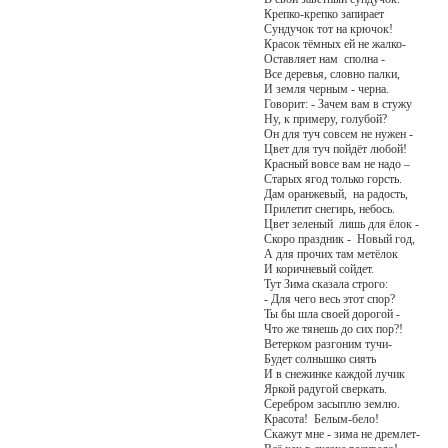
Крепко-крепко запирает
Сундучок тот на крючок!
Красок тёмных ей не жалко-
Оставляет нам сполна -
Все деревья, словно палки,
И земля черным - черна.
Говорит: - Зачем вам в стужу
Ну, к примеру, голубой?
Он для туч совсем не нужен -
Цвет для туч пойдёт любой!
Красный вовсе вам не надо –
Старых ягод только горсть.
Дам оранжевый, на радость,
Прилетит снегирь, небось.
Цвет зеленый лишь для ёлок -
Скоро праздник - Новый год,
А для прочих там метёлок
И коричневый сойдет.
Тут Зима сказала строго:
- Для чего весь этот спор?
Ты бы шла своей дорогой -
Что же тянешь до сих пор?!
Ветерком разгоним тучи-
Будет солнышко сиять
И в снежинке каждой лучик
Яркой радугой сверкать.
Серебром засыплю землю.
Красота! Белым-бело!
Скажут мне - зима не дремлет-