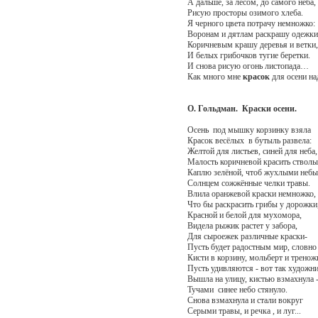
А дальше, за лесом, до самого неба,
Рисую просторы озимого хлеба.
Я черного цвета потрачу немножко:
Воронам и дятлам раскрашу одежки
Коричневым крашу деревья и ветки,
И белых грибочков тугие беретки.
И снова рисую огонь листопада…
Как много мне
красок
для осени на
О. Гольдман. Краски осени.
Осень под мышку корзинку взяла
Красок весёлых в бутыль развела:
Желтой для листьев, синей для неба,
Малость коричневой красить стволы
Каплю зелёной, чтоб жухлыми неб
Солнцем сожжённые челки травы.
Влила оранжевой краски немножко,
Что бы раскрасить грибы у дорожки
Красной и белой для мухомора,
Видела рыжик растет у забора,
Для сыроежек различные краски-
Пусть будет радостным мир, словно 
Кисти в корзину, мольберт и тренож
Пусть удивляются - вот так художни
Вышла на улицу, кистью взмахнула 
Тучами синее небо стянуло.
Снова взмахнула и стали вокруг
Серыми травы, и речка , и луг...