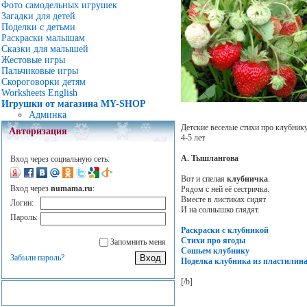
Фото самодельных игрушек
Загадки для детей
Поделки с детьми
Раскраски малышам
Сказки для малышей
Жестовые игры
Пальчиковые игры
Скороговорки детям
Worksheets English
Игрушки от магазина MY-SHOP
Админка
Детские веселые стихи про клубник
Авторизация
4-5 лет
А. Тышлангова
Вход через социальную сеть:
Вот и спелая
клубничка
.
Вход через
numama.ru
:
Рядом с ней её сестричка.
Вместе в листиках сидят
Логин:
И на солнышко глядят.
Пароль:
Раскраски с клубникой
Стихи про ягоды
Запомнить меня
Сошьем клубнику
Забыли пароль?
Поделка клубника из пластилин
[/b]