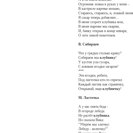
Огромная ложка в руках у меня –
В кастрюле варенье мешаю,
Стараюсь, стараюсь, и, ложкой звеня
Я сахар теперь добавляю…
В июне созреет клубника моя,
В июне варенье мы сварим,
И, банку открыв в конце января,
О лете зимой помечтаем.
В. Сибирцев
Что у грядки столько крику?
Собираем мы
клубнику
!
У кустов усы гусара,
С южным ягодки загаром!
***
Эти ягодки, ребята,
Под листочки кто-то спрятал.
Каждый листик как страничку,
Открывай, ищи
клубничку
!
М. Ласточка
А у нас опять беда -
В огороде лебеда.
Не растёт
клубника
.
Но сказала Вика:
"Уберём мы злючку:
Лебеду - колючку!"