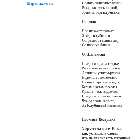
Словно солнечные блики,
Шарик тканевый
Всех, пленяя красотой,
Зреют ягоды
клубники
.
И. Финк
Нос щекочет аромат
Ягоды
клубники
Согревают вешний сад
Солнечные блики.
О. Шалимова
Сладка ягода на грядке
Расселилась без оглядки,
Длинным усиком-рукою
Наделила всех землею -
Пышно барыньки сидят,
Белым цветом веселят!
Красна ягода зарделась
Сладким соком налилась
Что за ягода созрела,
А?
Клубникой
назвалась!
Нормани-Веснушка
Загрустила сразу Ника,
как услышала слова,
что на грядке есть
клубника