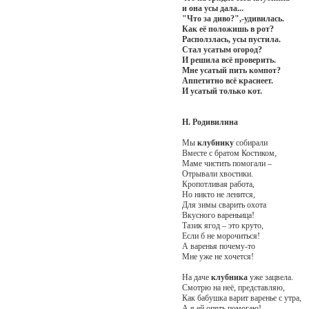
и она усы дала...
"Что за диво?",-удивилась.
Как её положишь в рот?
Расползлась, усы пустила.
Стал усатым огород?
И решила всё проверить.
Мне усатый пить компот?
Аппетитно всё краснеет.
И усатый только кот.
Н. Родивилина
Мы
клубнику
собирали
Вместе с братом Костиком,
Маме чистить помогали –
Отрывали хвостики.
Кропотливая работа,
Но никто не ленится,
Для зимы сварить охота
Вкусного вареньица!
Тазик ягод – это круто,
Если б не морочиться!
А варенья почему-то
Мне уже не хочется!
На даче
клубника
уже зацвела.
Смотрю на неё, представляю,
Как бабушка варит варенье с утра,
А я ей опять помогаю!