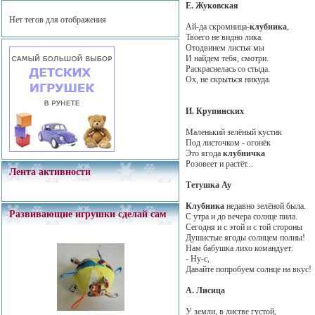
Е. Жуковская
Нет тегов для отображения
Ай-да скромница-
клубника
,
Твоего не видно лика.
Отодвинем листья мы
И найдем тебя, смотри.
Раскраснелась со стыда.
Ох, не скрыться никуда.
И. Крупинских
Маленький зелёный кустик
Под листочком - огонёк
Это ягода
клубничка
Розовеет и растёт...
Лента активности
Тетушка Ау
Клубника
недавно зелёной была.
Развивающие игрушки сделай сам
С утра и до вечера солнце пила.
Сегодня и с этой и с той стороны
Душистые ягоды солнцем полны!
Нам бабушка лихо командует:
- Ну-с,
Давайте попробуем солнце на вкус!
А. Лисица
У земли, в листве густой,