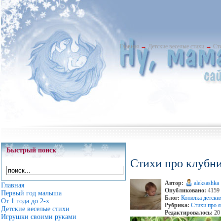
Главная
→
Детские веселые стихи
→
Ст
Быстрый поиск
Стихи про клубн
Автор:
aleksashka
Главная
Опубликовано:
4159 
Первый год малыша
Блог:
Копилка детски
От 1 года до 2-х
Рубрика:
Стихи про 
Детские веселые стихи
Редактировалось:
20 
Игрушки своими руками