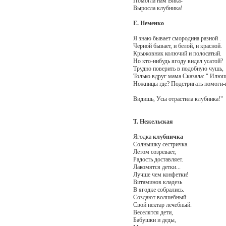
Помогла нам Вика-
Выросла клубника!
Е. Неменко
Я знаю бывает смородина разной .
Черной бывает, и белой, и красной.
Крыжовник колючий и полосатый.
Но кто-нибудь ягоду видел усатой?
Трудно поверить в подобную чушь,
Только вдруг мама Сказала: " Илюш
Ножницы где? Подстригать помоги-
Видишь, Усы отрастила клубника!"
Т. Нежельская
Ягодка
клубничка
Солнышку сестричка.
Летом созревает,
Радость доставляет.
Лакомятся детки...
Лучше чем конфетки!
Витаминов кладезь
В ягодке собрались.
Создают волшебный
Свой нектар лечебный.
Веселятся дети,
Бабушки и деды,