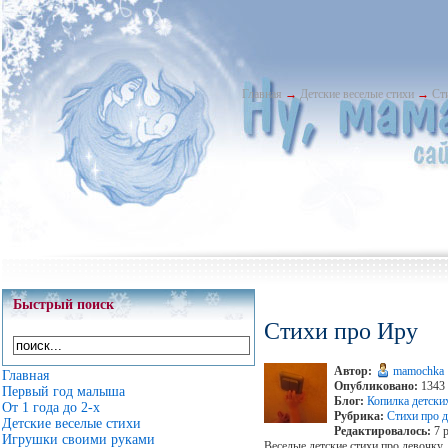
Главная
→
Детские веселые стихи
→
Ст
Быстрый поиск
Стихи про Иру
Автор:
mamochka
Главная
Опубликовано:
1343 
Первый год малыша
Блог:
Копилка детски
От 1 года до 2-х
Рубрика:
Стихи про д
Детские веселые стихи
Редактировалось:
7 р
Игрушки своими руками
Веселые детские стихи про девочку