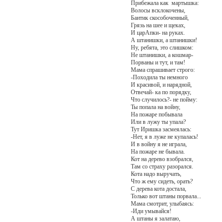
Прибежала как мартышка:
Волосы всклокочены,
Бантик скособоченный,
Грязь на шее и щеках,
И царАпки- на руках.
А штанишки, а штанишки!
Ну, ребята, это слишком:
Не штанишки, а кошмар-
Порваны и тут, и там!
Мама спрашивает строго:
-Походила ты немного
И красивой, и нарядной,
Отвечай- ка по порядку,
Что случилось?- не пойму:
Ты попала на войну,
На пожаре побывала
Или в лужу ты упала?
Тут Иришка засмеялась:
-Нет, я в луже не купалась!
И в войну я не играла,
На пожаре не бывала.
Кот на дерево взобрался,
Там со страху разорался.
Кота надо выручать,
Что ж ему сидеть, орать?
С дерева кота достала,
Только вот штаны порвала...
Мама смотрит, улыбаясь:
-Иди умывайся!
А штаны я залатаю,