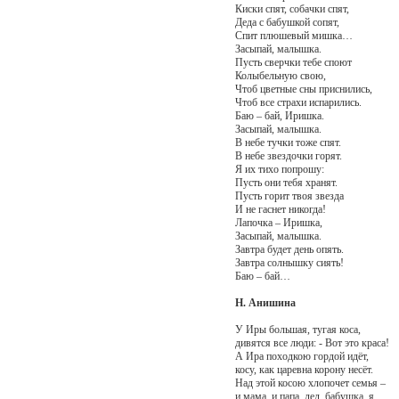
Киски спят, собачки спят,
Деда с бабушкой сопят,
Спит плюшевый мишка…
Засыпай, малышка.
Пусть сверчки тебе споют
Колыбельную свою,
Чтоб цветные сны приснились,
Чтоб все страхи испарились.
Баю – бай, Иришка.
Засыпай, малышка.
В небе тучки тоже спят.
В небе звездочки горят.
Я их тихо попрошу:
Пусть они тебя хранят.
Пусть горит твоя звезда
И не гаснет никогда!
Лапочка – Иришка,
Засыпай, малышка.
Завтра будет день опять.
Завтра солнышку сиять!
Баю – бай…
Н. Анишина
У Иры большая, тугая коса,
дивятся все люди: - Вот это краса!
А Ира походкою гордой идёт,
косу, как царевна корону несёт.
Над этой косою хлопочет семья –
и мама, и папа, дед, бабушка, я.