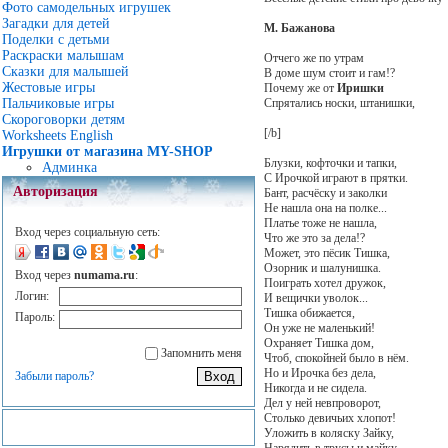
Фото самодельных игрушек
Загадки для детей
М. Бажанова
Поделки с детьми
Раскраски малышам
Отчего же по утрам
Сказки для малышей
В доме шум стоит и гам!?
Жестовые игры
Почему же от
Иришки
Спрятались носки, штанишки,
Пальчиковые игры
Скороговорки детям
[/b]
Worksheets English
Игрушки от магазина MY-SHOP
Блузки, кофточки и тапки,
Админка
С Ирочкой играют в прятки.
Авторизация
Бант, расчёску и заколки
Не нашла она на полке...
Платье тоже не нашла,
Вход через социальную сеть:
Что же это за дела!?
Может, это пёсик Тишка,
Озорник и шалунишка.
Вход через
numama.ru
:
Поиграть хотел дружок,
Логин:
И вещички уволок...
Тишка обижается,
Пароль:
Он уже не маленький!
Охраняет Тишка дом,
Запомнить меня
Чтоб, спокойней было в нём.
Но и Ирочка без дела,
Забыли пароль?
Никогда и не сидела.
Дел у ней невпроворот,
Столько девичьих хлопот!
Уложить в коляску Зайку,
Нарядить в трусы и майку,