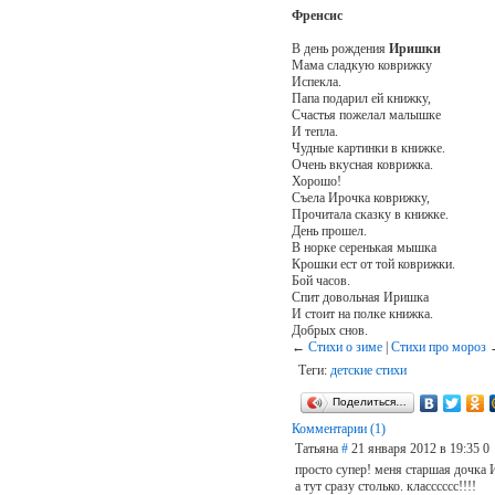
Френсис
В день рождения
Иришки
Мама сладкую коврижку
Испекла.
Папа подарил ей книжку,
Счастья пожелал малышке
И тепла.
Чудные картинки в книжке.
Очень вкусная коврижка.
Хорошо!
Съела Ирочка коврижку,
Прочитала сказку в книжке.
День прошел.
В норке серенькая мышка
Крошки ест от той коврижки.
Бой часов.
Спит довольная Иришка
И стоит на полке книжка.
Добрых снов.
←
Стихи о зиме
|
Стихи про мороз
Теги:
детские стихи
Поделиться…
Комментарии (1)
Татьяна
#
21 января 2012 в 19:35
0
просто супер! меня старшая дочка И
а тут сразу столько. класссссс!!!!