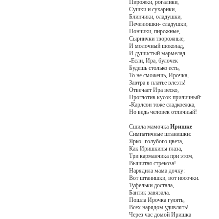
Пирожки, рогалики,
Сушки и сухарики,
Блинчики, оладушки,
Печенюшки- сладушки,
Пончики, пирожные,
Сырнички творожные,
И молочный шоколад,
И душистый мармелад.
-Если, Ира, булочек
Будешь столько есть,
То не сможешь, Ирочка,
Завтра в платье влезть!
Отвечает Ира веско,
Проглотив кусок приличный:
-Карлсон тоже сладкоежка,
Но ведь человек отличный!
Сшила мамочка
Иришке
Симпатичные штанишки:
Ярко- голубого цвета,
Как Иришкины глаза,
Три карманчика при этом,
Вышитая стрекоза!
Нарядила мама дочку:
Вот штанишки, вот носочки.
Туфельки достала,
Бантик завязала.
Пошла Ирочка гулять,
Всех нарядом удивлять!
Через час домой Иришка