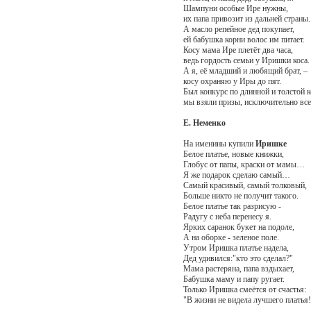
Шампуни особые Ире нужны,
их папа привозит из дальней страны.
А масло репейное дед покупает,
ей бабушка корни волос им питает.
Косу мама Ире плетёт два часа,
ведь гордость семьи у Иришки коса.
А я, её младший и любящий брат, –
косу охраняю у Иры до пят.
Был конкурс по длинной и толстой к
мы взяли призы, исключительно все
Е. Неменко
На именины купили
Иришке
Белое платье, новые книжки,
Глобус от папы, краски от мамы…
Я же подарок сделаю самый…
Самый красивый, самый толковый,
Больше никто не получит такого.
Белое платье так разрисую -
Радугу с неба перенесу я.
Ярких саранок букет на подоле,
А на оборке - зеленое поле.
Утром Иришка платье надела,
Дед удивился:"кто это сделал?"
Мама растеряна, папа вздыхает,
Бабушка маму и папу ругает.
Только Иришка смеётся от счастья:
"В жизни не видела лучшего платья!