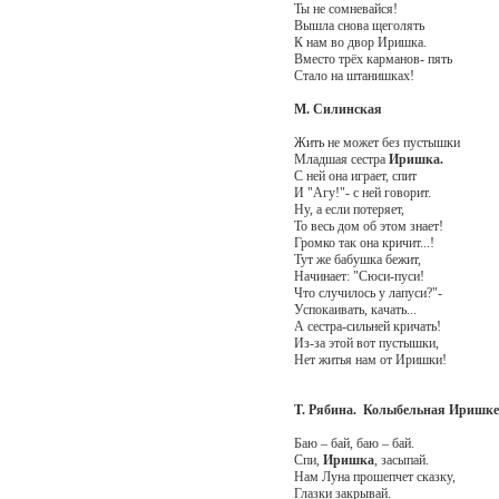
Ты не сомневайся!
Вышла снова щеголять
К нам во двор Иришка.
Вместо трёх карманов- пять
Стало на штанишках!
М. Силинская
Жить не может без пустышки
Младшая сестра
Иришка.
С ней она играет, спит
И "Агу!"- с ней говорит.
Ну, а если потеряет,
То весь дом об этом знает!
Громко так она кричит...!
Тут же бабушка бежит,
Начинает: "Сюси-пуси!
Что случилось у лапуси?"-
Успокаивать, качать...
А сестра-сильней кричать!
Из-за этой вот пустышки,
Нет житья нам от Иришки!
Т. Рябина. Колыбельная Иришке
Баю – бай, баю – бай.
Спи,
Иришка
, засыпай.
Нам Луна прошепчет сказку,
Глазки закрывай.