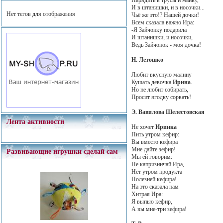
И в штанишки, и в носочки...
Нет тегов для отображения
Чьё же это!? Нашей дочки!
Всем сказала важно Ира:
-Я Зайчонку подарила
И штанишки, и носочки,
Ведь Зайчонок - моя дочка!
Н. Летошко
Любит вкусную малину
Кушать девочка
Ирина
.
Но не любит собирать,
Просит ягодку сорвать!
Э. Вавилова Шелестовская
Лента активности
Не хочет
Иринка
Пить утром кефир:
Вы вместо кефира
Мне дайте зефир!
Развивающие игрушки сделай сам
Мы ей говорим:
Не капризничай Ира,
Нет утром продукта
Полезней кефира!
На это сказала нам
Хитрая Ира:
Я выпью кефир,
А вы мне-три зефира!