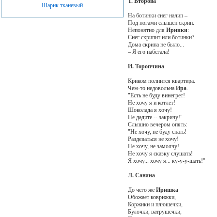
Т. Второва
Шарик тканевый
На ботинки снег налип –
Под ногами слышен скрип.
Непонятно для
Иринки
:
Снег скрипит или ботинки?
Дома скрипа не было...
– Я его набегала!
И. Торопчина
Криком полнится квартира.
Чем-то недовольна
Ира
.
"Есть не буду винегрет!
Не хочу я и котлет!
Шоколада я хочу!
Не дадите -- закричу!"
Слышно вечером опять:
"Не хочу, не буду спать!
Раздеваться не хочу!
Не хочу, не замолчу!
Не хочу я сказку слушать!
Я хочу... хочу я... ку-у-у-шать!"
Л. Савина
До чего же
Иришка
Обожает коврижки,
Коржики и плюшечки,
Булочки, ватрушечки,