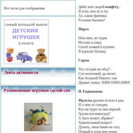
Дайте мне скорей
конфету
,-
Нет тегов для отображения
Я хочу, вон ту и эту.
Ах, какие фантики,
Розовые бантики!
Марсо
Ням-ням, не отдам
Молоко и кашу.
Своей ложкой в кулачке
Я кормлю Наташу.
Сарма
Что сегодня на обед? -
Лента активности
Суп молочный, да омлет.
Как большой Никита: сам
Держит ложку: НЯМ-НЯМ-НЯМ!
Развивающие игрушки сделай сам
И. Евдокимова
Фрукты
дружно встали в ряд
И о чём-то говорят.
Кто же будет из них первый-
Груша или виноград?
А быть может, абрикос?
Удивительный вопрос!
Думать, лишь банан не стал,
Первый в руки мне попал.