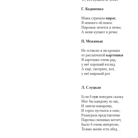
Г. Кодиненко
Мама стряпала
пирог
,
Я немного ей помог.
Пирожок печется в печке,
А меня купают в речке.
П. Межиньш
Не оставлю я ни крошки
от рассыпчатой
картошки
Я картошке очень рад,
у неё хороший взгляд.
А ещё, смотрите, вот,
у неё широкий рот.
Л. Слуцкая
Если б
суп
поведать сказку
Мог бы каждому из нас,
И запели макароны,
И горох пустился в пляс,
Разыграла представленье
Парочка смешных котлет,
Было б очень интересно,
Только жалко есть обед…