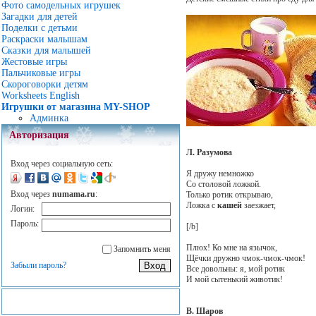
Фото самодельных игрушек
Загадки для детей
Поделки с детьми
Раскраски малышам
Сказки для малышей
Жестовые игры
Пальчиковые игры
Скороговорки детям
Worksheets English
Игрушки от магазина MY-SHOP
Админка
Авторизация
Л. Разумова
Вход через социальную сеть:
Я дружу немножко
Со столовой ложкой.
Вход через
numama.ru
:
Только ротик открываю,
Ложка с
кашей
заезжает,
Логин:
Пароль:
[/b]
Плюх! Ко мне на язычок,
Запомнить меня
Щёчки дружно чмок-чмок-чмок!
Забыли пароль?
Все довольны: я, мой ротик
И мой сытенький животик!
В. Шаров