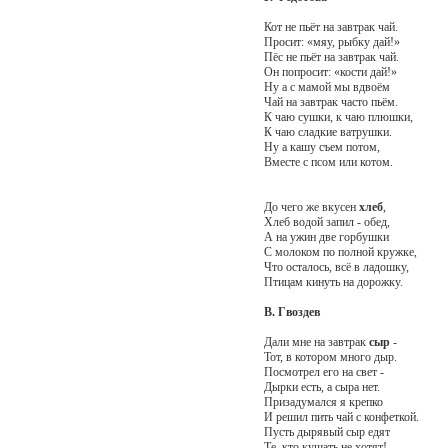
Кот не пьёт на завтрак чай.
Просит: «мяу, рыбку дай!»
Пёс не пьёт на завтрак чай.
Он попросит: «кости дай!»
Ну а с мамой мы вдвоём
Чай на завтрак часто пьём.
К чаю сушки, к чаю плюшки,
К чаю сладкие ватрушки.
Ну а кашу съем потом,
Вместе с псом или котом.
До чего же вкусен
хлеб
,
Хлеб водой запил - обед,
А на ужин две горбушки
С молоком по полной кружке,
Что осталось, всё в ладошку,
Птицам кинуть на дорожку.
В. Гвоздев
Дали мне на завтрак
сыр
-
Тот, в котором много дыр.
Посмотрел его на свет -
Дырки есть, а сыра нет.
Призадумался я крепко
И решил пить чай с конфеткой.
Пусть дырявый сыр едят
Те, кто кушать не хотят!