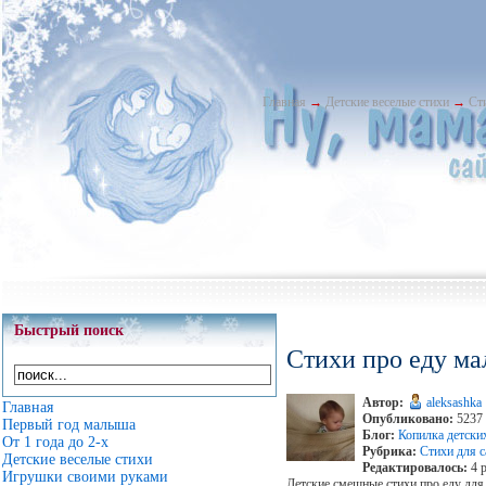
Главная
→
Детские веселые стихи
→
Ст
Быстрый поиск
Стихи про еду м
Автор:
aleksashka
Главная
Опубликовано:
5237 
Первый год малыша
Блог:
Копилка детски
От 1 года до 2-х
Рубрика:
Стихи для 
Детские веселые стихи
Редактировалось:
4 р
Игрушки своими руками
Детские смешные стихи про еду для