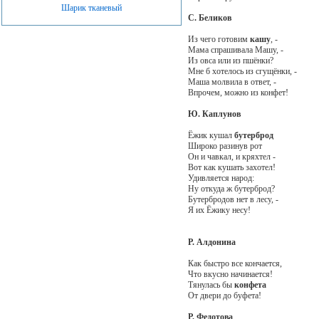
Шарик тканевый
С. Беликов
Из чего готовим
кашу
, -
Мама спрашивала Машу, -
Из овса или из пшёнки?
Мне б хотелось из сгущёнки, -
Маша молвила в ответ, -
Впрочем, можно из конфет!
Ю. Каплунов
Ёжик кушал
бутерброд
Широко разинув рот
Он и чавкал, и кряхтел -
Вот как кушать захотел!
Удивляется народ:
Ну откуда ж бутерброд?
Бутербродов нет в лесу, -
Я их Ёжику несу!
Р. Алдонина
Как быстро все кончается,
Что вкусно начинается!
Тянулась бы
конфета
От двери до буфета!
Р. Федотова