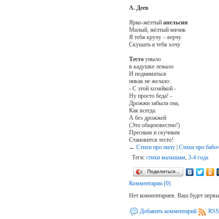
А. Деев
Ярко-жёлтый
апельсин
Милый, жёлтый мячик
Я тебя кручу – верчу
Скушать я тебя хочу
Тесто
уныло
в кадушке лежало
И подниматься
никак не желало:
- С этой хозяйкой -
Ну просто беда! -
Дрожжи забыла она,
Как всегда.
А без дрожжей
(Это общеизвестно!)
Пресным и скучным
Становится тесто!
←
Стихи про пилу
|
Стихи про бабоч
Теги:
стихи малышам
,
3-4 года
Поделиться…
Комментарии (0)
Нет комментариев. Ваш будет перв
Добавить комментарий
RSS