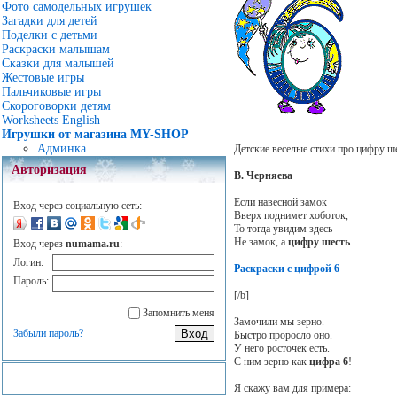
Фото самодельных игрушек
Загадки для детей
Поделки с детьми
Раскраски малышам
Сказки для малышей
Жестовые игры
Пальчиковые игры
Скороговорки детям
Worksheets English
Игрушки от магазина MY-SHOP
Админка
Детские веселые стихи про цифру ше
Авторизация
В. Черняева
Если навесной замок
Вход через социальную сеть:
Вверх поднимет хоботок,
То тогда увидим здесь
Не замок, а
цифру шесть
.
Вход через
numama.ru
:
Логин:
Раскраски с цифрой 6
Пароль:
[/b]
Запомнить меня
Замочили мы зерно.
Забыли пароль?
Быстро проросло оно.
У него росточек есть.
С ним зерно как
цифра 6
!
Я скажу вам для примера: