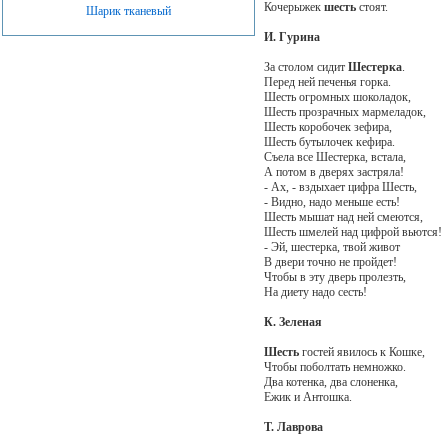
Кочерыжек
шесть
стоят.
Шарик тканевый
И. Гурина
За столом сидит
Шестерка
.
Перед ней печенья горка.
Шесть огромных шоколадок,
Шесть прозрачных мармеладок,
Шесть коробочек зефира,
Шесть бутылочек кефира.
Съела все Шестерка, встала,
А потом в дверях застряла!
- Ах, - вздыхает цифра Шесть,
- Видно, надо меньше есть!
Шесть мышат над ней смеются,
Шесть шмелей над цифрой вьются!
- Эй, шестерка, твой живот
В двери точно не пройдет!
Чтобы в эту дверь пролезть,
На диету надо сесть!
К. Зеленая
Шесть
гостей явилось к Кошке,
Чтобы поболтать немножко.
Два котенка, два слоненка,
Ежик и Антошка.
Т. Лаврова