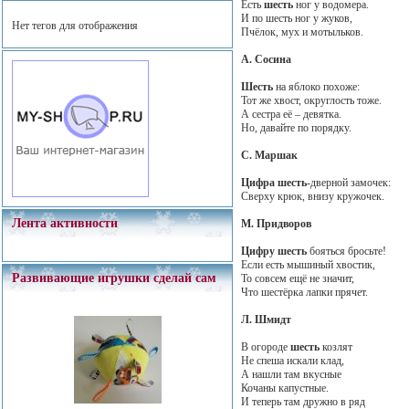
Есть
шесть
ног у водомера.
И по шесть ног у жуков,
Нет тегов для отображения
Пчёлок, мух и мотыльков.
А. Сосина
Шесть
на яблоко похоже:
Тот же хвост, округлость тоже.
А сестра её – девятка.
Но, давайте по порядку.
С. Маршак
Цифра шесть
-дверной замочек:
Сверху крюк, внизу кружочек.
Лента активности
М. Придворов
Цифру шесть
бояться бросьте!
Если есть мышиный хвостик,
Развивающие игрушки сделай сам
То совсем ещё не значит,
Что шестёрка лапки прячет.
Л. Шмидт
В огороде
шесть
козлят
Не спеша искали клад,
А нашли там вкусные
Кочаны капустные.
И теперь там дружно в ряд