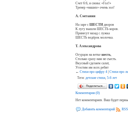
Счет 6:6, и снова: «Гол!»
Тренер «наших» очень зол!
А. Сметанин
На заре с
ШЕСТИ
дворов
К лугу вышли ШЕСТЬ коров.
Принесут назад с лужка
ШЕСТЬ ведёрок молочка.
Т. Александрова
Огурцов на ветке
шесть
,
Столько сразу нам не съесть.
Вкусный сделаем салат,
Угостим им всех ребят
←
Стихи про цифру 4
|
Стихи про л
Теги:
детские стихи
,
5-6 лет
Поделиться…
Комментарии (0)
Нет комментариев. Ваш будет перв
Добавить комментарий
RSS