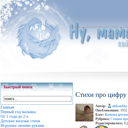
Главная
→
Детские веселые стихи
→
Ст
Быстрый поиск
Стихи про цифру
Автор:
aleksashka
Главная
Опубликовано:
1932 
Первый год малыша
Блог:
Копилка детски
От 1 года до 2-х
Рубрика:
Стишки про
Детские веселые стихи
Редактировалось:
8 р
Игрушки своими руками