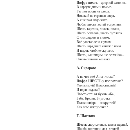
Цифра шесть
– дверной замочек,
В карауле днём и ночью.
Раз повесили на дверь,
Никакой не страшен зверь.
А ещё вам надо знать
Любит шесть гостей встречать.
Шесть тарелок, ложек, вилок,
Шесть бокалов, шесть бутылок
С лимонадом и вином.
Всё расставлено с умом.
Шесть нарядных чашек с чаем
И пирог, чтоб не скучали.
Шесть, как видим, не лентяйка –
Очень славная хозяйка.
А. Сидорова
А на что же? А на что же?
Цифра ШЕСТЬ
у нас похожа?
Фантазируй! Представляй!
И идеи подавай!
Что-то есть от буквы «Б»,
Баба, Брюки, Блузочка
Только цифра – покруглей!
Как тебе нагрузочка?
Т. Шатских
Шесть
спортсменов, шесть парней,
Шайба, клюшки, лед, хоккей.