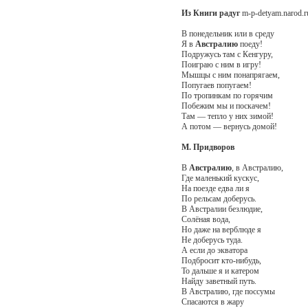
Из Книги радуг
m-p-detyam.narod.r
В понедельник или в среду
Я в
Австралию
поеду!
Подружусь там с Кенгуру,
Поиграю с ним в игру!
Мышцы с ним понапрягаем,
Попугаев попугаем!
По тропинкам по горячим
Побежим мы и поскачем!
Там — тепло у них зимой!
А потом — вернусь домой!
М. Придворов
В
Австралию
, в Австралию,
Где маленький кускус,
На поезде едва ли я
По рельсам доберусь.
В Австралии безлюдие,
Солёная вода,
Но даже на верблюде я
Не доберусь туда.
А если до экватора
Подбросит кто-нибудь,
То дальше я и катером
Найду заветный путь.
В Австралию, где поссумы
Спасаются в жару