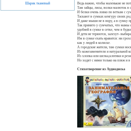
Ведь важно, чтобы маленькие не пот
Шарик тканевый
Там зайцы, лисы, волки малюток в 
И белки очень ловко по веткам с сум
Таскают в сумках кенгуру своих ро
И даже мыши не в нору, а в сумку 
Так принято у сумчатых, что мамы с
удобней в сумке в сетке, чем в будке
И дети не теряются, залезут- выбир
Им в сумке ехать нравится: ни грохо
как у людей в коляске.
А городские жители, там сумки нос
Из кожезаменителя и натуральной к
Из хлопка или шелка,клеенки и рез
Но ходят с ними только на пляж и в
Стихотворение из Аудиодиска