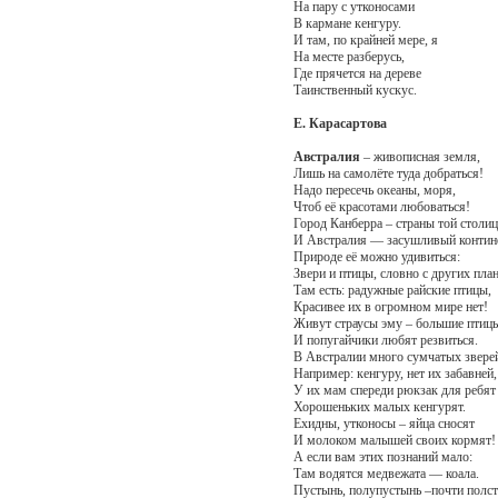
На пару с утконосами
В кармане кенгуру.
И там, по крайней мере, я
На месте разберусь,
Где прячется на дереве
Таинственный кускус.
Е. Карасартова
Австралия
– живописная земля,
Лишь на самолёте туда добраться!
Надо пересечь океаны, моря,
Чтоб её красотами любоваться!
Город Канберра – страны той столиц
И Австралия — засушливый контине
Природе её можно удивиться:
Звери и птицы, словно с других план
Там есть: радужные райские птицы,
Красивее их в огромном мире нет!
Живут страусы эму – большие птиц
И попугайчики любят резвиться.
В Австралии много сумчатых звере
Например: кенгуру, нет их забавней,
У их мам спереди рюкзак для ребят 
Хорошеньких малых кенгурят.
Ехидны, утконосы – яйца сносят
И молоком малышей своих кормят!
А если вам этих познаний мало:
Там водятся медвежата — коала.
Пустынь, полупустынь –почти полст