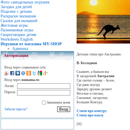
Фото самодельных игрушек
Загадки для детей
Поделки с детьми
Раскраски малышам
Сказки для малышей
Жестовые игры
Пальчиковые игры
Скороговорки детям
Worksheets English
Игрушки от магазина MY-SHOP
Админка
Детские стихи про Австралию:
Авторизация
В. Безладнов
Вход через социальную сеть:
Скажите, а бывали вы
В загадочной
Австралии
Вход через
numama.ru
:
Где светит солнце – белое,
Где рано поутру
Логин:
Зарядку дружно делают
Пароль:
Веселые и смелые,
Смешные, загорелые,
Большие Кенгуру.
Запомнить меня
Забыли пароль?
Стихи про кенгуру
Стихи про коалу
[/b]