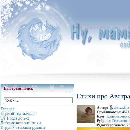
Главная
→
Детские веселые стихи
→
Ст
Быстрый поиск
Стихи про Австр
Автор:
aleksashka
Главная
Опубликовано:
4871 
Первый год малыша
Блог:
Копилка детски
От 1 года до 2-х
Рубрика:
География в
Детские веселые стихи
Редактировалось:
3 р
Игрушки своими руками