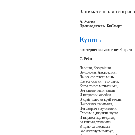
Занимательная географ
А. Усачев
Производитель: БиСмарт
Купить
в интернет магазине my-shop.ru
С. Рейн
Далекая, бескрайняя
Волшебная
Австралия
,
До нее сто тысяч миль,
Где все сказки – это быль.
Когда-то все мечтали мы,
Вот станем капитанами
И направим корабли
В край чудес на край земли.
Накроемся панамами,
Поговорим с вулканами,
Сходим в джунгли наугад
И нырнем под водопад.
За тучами, туманами
В краю за океанами
Все исследуем вокруг,