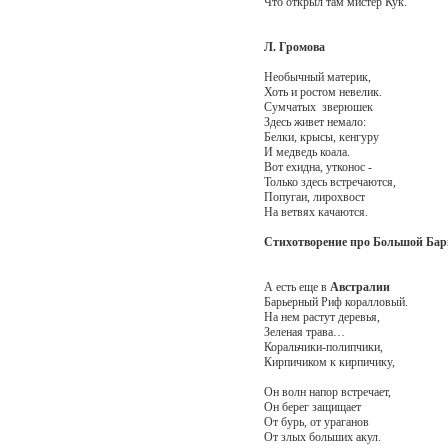
Что открыл там мистер Кук.
Л. Громова
Необычный материк,
Хоть и ростом невелик.
Сумчатых зверюшек
Здесь живет немало:
Белки, крысы, кенгуру
И медведь коала.
Вот ехидна, утконос -
Только здесь встречаются,
Попугаи, лирохвост
На ветвях качаются.
Стихотворение про Большой Бар
А есть еще в
Австралии
Барьерный Риф коралловый.
На нем растут деревья,
Зеленая трава…
Коральчики-полипчики,
Кирпичиком к кирпичику,
Он волн напор встречает,
Он берег защищает
От бурь, от ураганов
От злых больших акул.