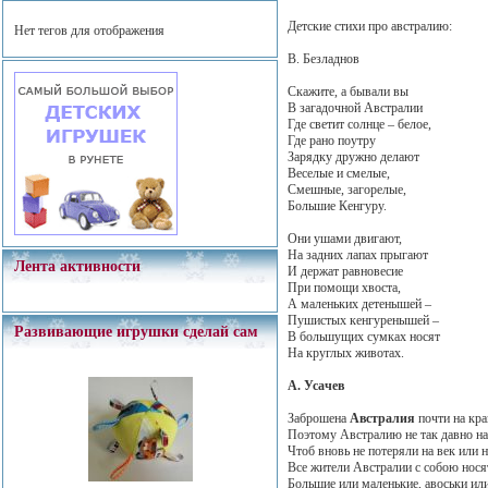
Детские стихи про австралию:
Нет тегов для отображения
В. Безладнов
Скажите, а бывали вы
В загадочной Австралии
Где светит солнце – белое,
Где рано поутру
Зарядку дружно делают
Веселые и смелые,
Смешные, загорелые,
Большие Кенгуру.
Они ушами двигают,
На задних лапах прыгают
Лента активности
И держат равновесие
При помощи хвоста,
А маленьких детенышей –
Пушистых кенгуренышей –
Развивающие игрушки сделай сам
В большущих сумках носят
На круглых животах.
А. Усачев
Заброшена
Австралия
почти на кра
Поэтому Австралию не так давно н
Чтоб вновь не потеряли на век или н
Все жители Австралии с собою нося
Большие или маленькие, авоськи или