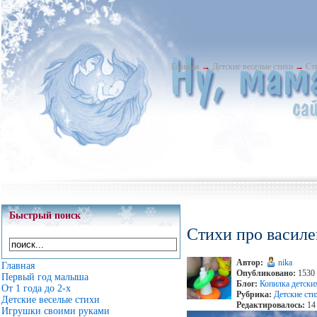
Главная
→
Детские веселые стихи
→
Ст
Быстрый поиск
Стихи про василе
Автор:
nika
Главная
Опубликовано:
1530 
Первый год малыша
Блог:
Копилка детски
От 1 года до 2-х
Рубрика:
Детские сти
Детские веселые стихи
Редактировалось:
14 
Игрушки своими руками