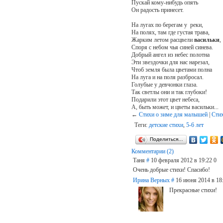
Пускай кому-нибудь опять
Он радость принесет.
На лугах по берегам у реки,
На полях, там где густая трава,
Жарким летом расцвели
васильки
,
Споря с небом чья синей синева.
Добрый ангел из небес полотна
Эти звездочки для нас нарезал,
Чтоб земля была цветами полна
На луга и на поля разбросал.
Голубые у девчонки глаза.
Так светлы они и так глубоки!
Подарили этот цвет небеса,
А, быть может, и цветы васильки...
←
Стихи о зиме для малышей
|
Стих
Теги:
детские стихи
,
5-6 лет
Поделиться…
Комментарии (2)
Таня
#
10 февраля 2012 в 19:22
0
Очень добрые стихи! Спасибо!
Ирина Верных
#
16 июня 2014 в 18
Прекрасные стихи!