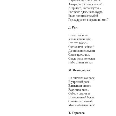
Я цветка, не стану рвать,
Завтра, встретимся опять!
А пришёл, когда наутро -
Расцвело здесь небо будто!
Была полянка голубой,
Где ж дружок вчерашний мой?!
Д. Рум
В золотое поле
Упали капли неба.
Что это такое -
Сказка или небыль?
Да это ж
васильков
Синие цветочки.
Средь поля колосков
Небо ставит точки.
М. Искандарян
На пшеничном поле,
В утренней росе
Васильки
сияют,
Радуются мне...
Соберу цветов я
Праздничный букет.
Синий - это самый
Мой любимый цвет!
Т. Тарасова