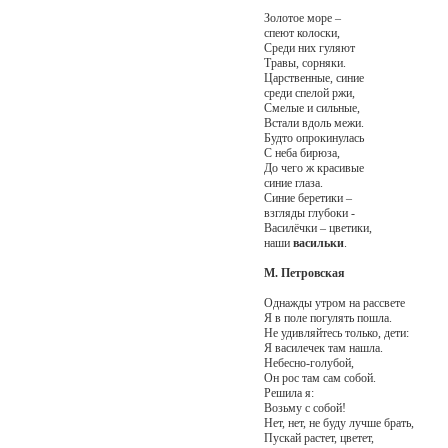
Золотое море –
спеют колоски,
Среди них гуляют
Травы, сорняки.
Царственные, синие
среди спелой ржи,
Смелые и сильные,
Встали вдоль межи.
Будто опрокинулась
С неба бирюза,
До чего ж красивые
синие глаза.
Синие беретики –
взгляды глубоки -
Василёчки – цветики,
наши
васильки
.
М. Петровская
Однажды утром на рассвете
Я в поле погулять пошла.
Не удивляйтесь только, дети:
Я василечек там нашла.
Небесно-голубой,
Он рос там сам собой.
Решила я:
Возьму с собой!
Нет, нет, не буду лучше брать,
Пускай растет, цветет,