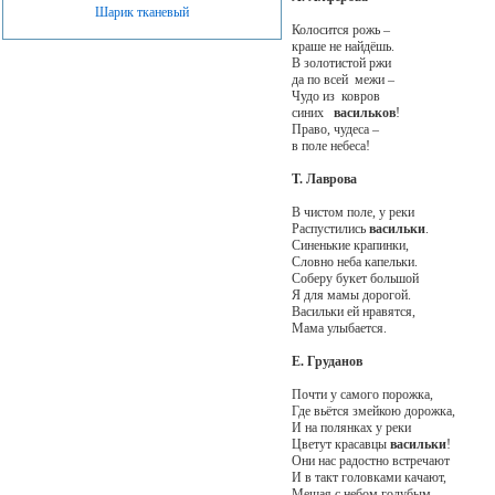
Шарик тканевый
Колосится рожь –
краше не найдёшь.
В золотистой ржи
да по всей межи –
Чудо из ковров
синих
васильков
!
Право, чудеса –
в поле небеса!
Т. Лаврова
В чистом поле, у реки
Распустились
васильки
.
Синенькие крапинки,
Словно неба капельки.
Соберу букет большой
Я для мамы дорогой.
Васильки ей нравятся,
Мама улыбается.
Е. Груданов
Почти у самого порожка,
Где вьётся змейкою дорожка,
И на полянках у реки
Цветут красавцы
васильки
!
Они нас радостно встречают
И в такт головками качают,
Мешая с небом голубым