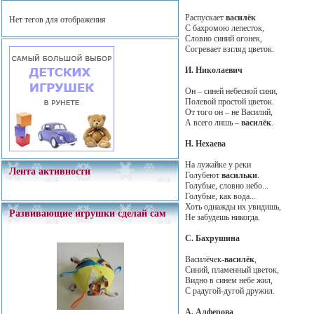
Распускает
василёк
Нет тегов для отображения
С бахромою лепесток,
Словно синий огонек,
Согревает взгляд цветок.
И. Николаевич
Он – синей небесной сини,
Полевой простой цветок.
От того он – не Василий,
А всего лишь –
василёк
.
Н. Нехаева
На лужайке у реки
Лента активности
Голубеют
васильки
.
Голубые, словно небо...
Голубые, как вода...
Хоть однажды их увидишь,
Развивающие игрушки сделай сам
Не забудешь никогда.
С. Бахрушина
Василёчек-
василёк
,
Синий, пламенный цветок,
Видно в синем небе жил,
С радугой-дугой дружил.
А. Алферова