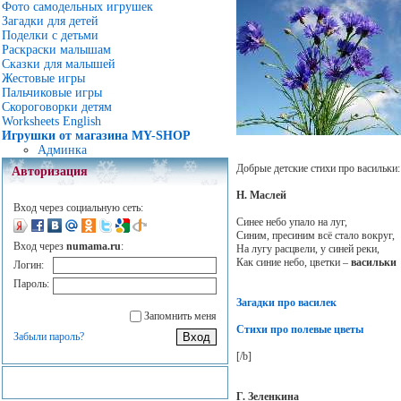
Фото самодельных игрушек
Загадки для детей
Поделки с детьми
Раскраски малышам
Сказки для малышей
Жестовые игры
Пальчиковые игры
Скороговорки детям
Worksheets English
Игрушки от магазина MY-SHOP
Админка
Добрые детские стихи про васильки:
Авторизация
Н. Маслей
Вход через социальную сеть:
Синее небо упало на луг,
Синим, пресиним всё стало вокруг,
Вход через
numama.ru
:
На лугу расцвели, у синей реки,
Как синие небо, цветки –
васильки
Логин:
Пароль:
Загадки про василек
Запомнить меня
Стихи про полевые цветы
Забыли пароль?
[/b]
Г. Зеленкина