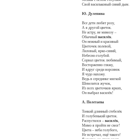
Свой васильковый синий дым.
Ю. Дулепина
Все дети любят розу,
А я другой цветок.
Не астру, не мимозу –
Обычный
василёк
.
Он нежный и красивый
Цветочек полевой,
Лиловый, ярко-синий,
Небесно-голубой.
Сорвал цветок любимый,
Восторженно гляжу,
И вдруг среди ворсинок
Я чудо нахожу.
Ведь в серединке мягкой
Шевелится жучок,
Из всех цветочков ярких,
Он выбрал василёк!
А. Полетаева
Тонкий длинный стебелёк
И голубенький цветок.
Распустился –
василёк
,
Мимо я пройти не смог!
Цвета – неба голубого,
Не встречал, ещё такого!