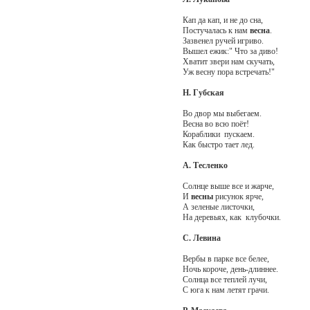
Кап да кап, и не до сна,
Постучалась к нам
весна
.
Зазвенел ручей игриво.
Вышел ежик:" Что за диво!
Хватит звери нам скучать,
Уж весну пора встречать!"
Н. Губская
Во двор мы выбегаем.
Весна во всю поёт!
Кораблики пускаем.
Как быстро тает лед.
А. Тесленко
Солнце выше все и жарче,
И
весны
рисунок ярче,
А зеленые листочки,
На деревьях, как клубочки.
С. Левина
Вербы в парке все белее,
Ночь короче, день-длиннее.
Солнца все теплей лучи,
С юга к нам летят грачи.