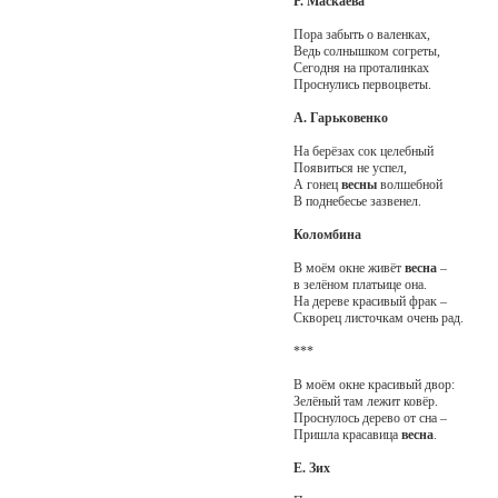
Р. Маскаева
Пора забыть о валенках,
Ведь солнышком согреты,
Сегодня на проталинках
Проснулись первоцветы.
А. Гарьковенко
На берёзах сок целебный
Появиться не успел,
А гонец
весны
волшебной
В поднебесье зазвенел.
Коломбина
В моём окне живёт
весна
–
в зелёном платьице она.
На дереве красивый фрак –
Скворец листочкам очень рад.
***
В моём окне красивый двор:
Зелёный там лежит ковёр.
Проснулось дерево от сна –
Пришла красавица
весна
.
Е. Зих