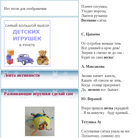
Плачет сосулька,
Нет тегов для отображения
Уходят морозы,
Льются ручьями
Весенние
слёзы.
С. Цапаева
От сугробов меньше тень.
Всё длинней и ярче день!
Зверям в спячке не до сна -
Будит их сама
весна
!
А. Максакова
Лента активности
Звонко капает капель,
Капать ей совсем не лень,
Когда солнце пригревает.
Да,
весною
все бывает..
Развивающие игрушки сделай сам
Ю. Верамей
Вчера пришла
весна
украдкой:
- Я на минутку - буду краткой...
Тетушка Ау
Сосулькина слёзка упала на нос
Лохматому, сонному псу.