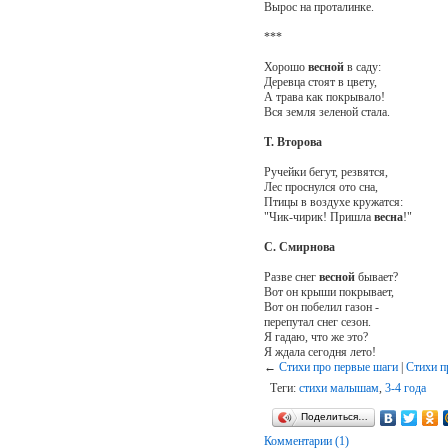
Вырос на проталинке.
***
Хорошо
весной
в саду:
Деревца стоят в цвету,
А трава как покрывало!
Вся земля зеленой стала.
Т. Второва
Ручейки бегут, резвятся,
Лес проснулся ото сна,
Птицы в воздухе кружатся:
"Чик-чирик! Пришла
весна
!"
С. Смирнова
Разве снег
весной
бывает?
Вот он крыши покрывает,
Вот он побелил газон -
перепутал снег сезон.
Я гадаю, что же это?
Я ждала сегодня лето!
←
Стихи про первые шаги
|
Стихи п
Теги:
стихи малышам
,
3-4 года
Поделиться…
Комментарии (1)