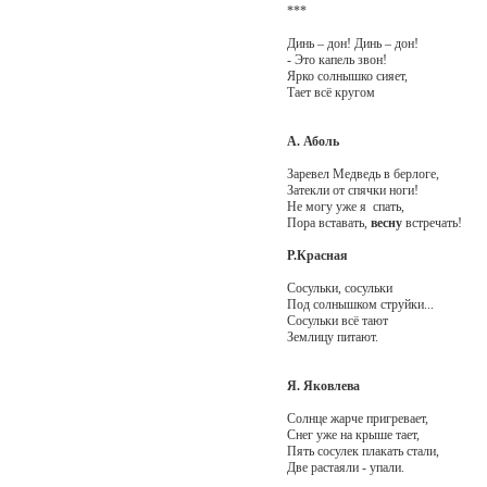
***
Динь – дон! Динь – дон!
- Это капель звон!
Ярко солнышко сияет,
Тает всё кругом
А. Аболь
Заревел Медведь в берлоге,
Затекли от спячки ноги!
Не могу уже я спать,
Пора вставать,
весну
встречать!
Р.Красная
Сосульки, сосульки
Под солнышком струйки...
Сосульки всё тают
Землицу питают.
Я. Яковлева
Солнце жарче пригревает,
Снег уже на крыше тает,
Пять сосулек плакать стали,
Две растаяли - упали.