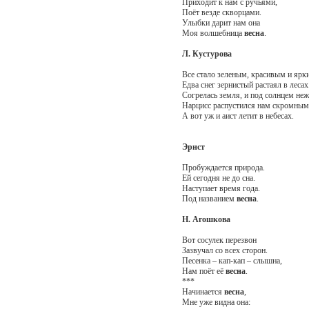
Приходит к нам с ручьями,
Поёт везде скворцами.
Улыбки дарит нам она
Моя волшебница
весна
.
Л. Кустурова
Все стало зеленым, красивым и ярк
Едва снег зернистый растаял в лесах
Согрелась земля, и под солнцем не
Нарцисс распустился нам скромным
А вот уж и аист летит в небесах.
Эрнст
Пробуждается природа.
Ей сегодня не до сна.
Наступает время года.
Под названием
весна
.
Н. Агошкова
Вот сосулек перезвон
Зазвучал со всех сторон.
Песенка – кап-кап – слышна,
Нам поёт её
весна
.
***
Начинается
весна
,
Мне уже видна она: