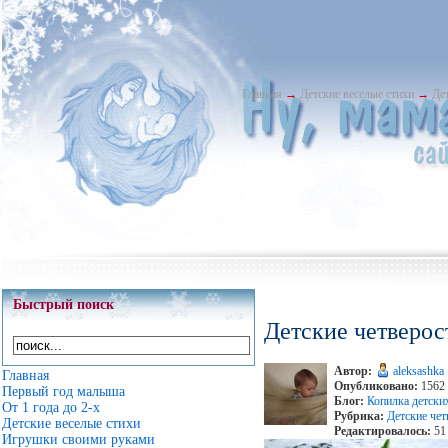
Главная
→
Детские веселые стихи
→
Де
Быстрый поиск
Детские четверос
Автор:
aleksashka
Главная
Опубликовано:
1562 
Первый год малыша
Блог:
Копилка детски
От 1 года до 2-х
Рубрика:
Детские че
Детские веселые стихи
Редактировалось:
51 
Игрушки своими руками