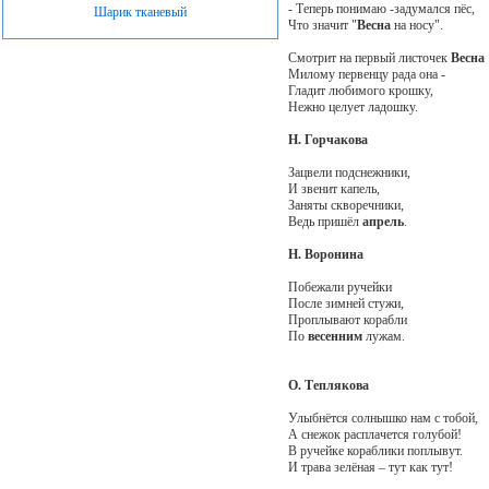
- Теперь понимаю -задумался пёс,
Шарик тканевый
Что значит "
Весна
на носу".
Смотрит на первый листочек
Весна
Милому первенцу рада она -
Гладит любимого крошку,
Нежно целует ладошку.
Н. Горчакова
Зацвели подснежники,
И звенит капель,
Заняты скворечники,
Ведь пришёл
апрель
.
Н. Воронина
Побежали ручейки
После зимней стужи,
Проплывают корабли
По
весенним
лужам.
О. Теплякова
Улыбнётся солнышко нам с тобой,
А снежок расплачется голубой!
В ручейке кораблики поплывут.
И трава зелёная – тут как тут!