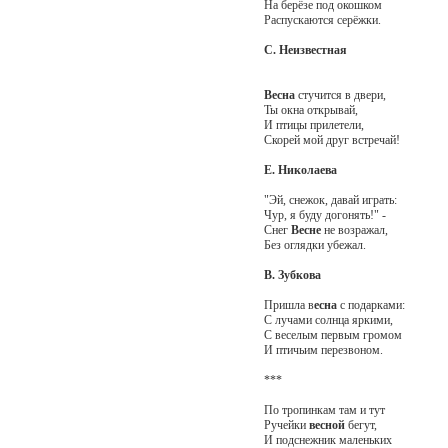
На берёзе под окошком
Распускаются серёжки.
С. Неизвестная
Весна
стучится в двери,
Ты окна открывай,
И птицы прилетели,
Скорей мой друг встречай!
Е. Николаева
"Эй, снежок, давай играть:
Чур, я буду догонять!" -
Снег
Весне
не возражал,
Без оглядки убежал.
В. Зубкова
Пришла в
есна
с подарками:
С лучами солнца яркими,
С веселым первым громом
И птичьим перезвоном.
***
По тропинкам там и тут
Ручейки
весной
бегут,
И подснежник маленьких