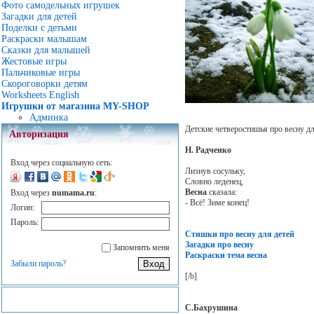
Фото самодельных игрушек
Загадки для детей
Поделки с детьми
Раскраски малышам
Сказки для малышей
Жестовые игры
Пальчиковые игры
Скороговорки детям
Worksheets English
Игрушки от магазина MY-SHOP
Админка
Детские четверостишья про весну д
Авторизация
Н. Радченко
Вход через социальную сеть:
Лизнув сосульку,
Словно леденец,
Весна
сказала:
Вход через
numama.ru
:
- Всё! Зиме конец!
Логин:
Пароль:
Стишки про весну для детей
Загадки про весну
Запомнить меня
Раскраски тема весна
Забыли пароль?
[/b]
С.Бахрушина