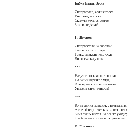
Бабка Ешка.
Весна
Снег растаял, солнце греет,
Высохли дорожки.
Скинуть хочется скорее
Зимние одёжки!
Г. Шмонов
Снег расстаял на дорожке,
Солнце с самого утра...
Горько плакали подружки -
Две сосульки у окна.
***
Надулись от важности почки
На нашей берёзке с утра,
А вечером - зелень листочков
Увидела вдруг детвора!
***
Когда мамин праздник с цветами пр
А снег быстро тает, как в ложке пло
Зима очень злится, но все же уходит
С собою мороз и метель прихватив!
Л. Луканова