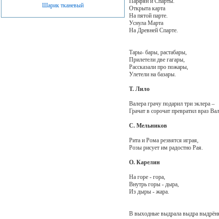
Парфян и Спарты.
Шарик тканевый
Открыта карта
На пятой парте.
Уснула Марта
На Древней Спарте.
Тары- бары, растабары,
Прилетели две гагары,
Рассказали про пожары,
Улетели на базары.
Т. Лило
Валера грачу подарил три эклера –
Грачат в сорочат превратил враз Вал
С. Мельников
Рита и Рома резвятся играя,
Розы рисует им радостно Рая.
О. Карелин
Нa гope - гopa,
Внутpь гopы - дыpa,
Из дыpы - жapа.
В выходные выдрала выдра выдрён