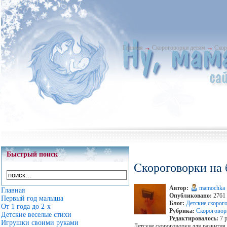
Главная
→
Скороговорки детям
→
Скор
Быстрый поиск
Скороговорки на 
Автор:
mamochka
Главная
Опубликовано:
2761 
Первый год малыша
Блог:
Детские скорог
От 1 года до 2-х
Рубрика:
Скороговор
Детские веселые стихи
Редактировалось:
7 р
Игрушки своими руками
Детские скороговорки для развития 