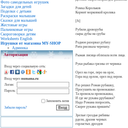
Фото самодельных игрушек
Загадки для детей
Ромка Корольков
Поделки с детьми
Кормит морковкой кролика
Раскраски малышам
Сказки для малышей
[/b]
Жестовые игры
Рубили дроворубы
Пальчиковые игры
сыры дубы на срубы
Скороговорки детям
Worksheets English
Родион разорвал рубаху
Игрушки от магазина MY-SHOP
Рита рисовала черепаху.
Админка
Авторизация
Рыжая лисица облизала всем лица.
Руки рыбака грязны от червяка
Вход через социальную сеть:
Орел на горе, перо на орле,
Гора под орлом, орел под пером.
Вход через
numama.ru
:
Логин:
Раз решил Роман рубашку,
Просушить на промокашке.
Пароль:
Та промокла промокашка,
И где же рукава ррубашки?
Запомнить меня
Надо Романа попросить,
Скорее рукава пришить!
Забыли пароль?
Зрелые гроздья рябины
рдели, дразня черных
горластых дроздов