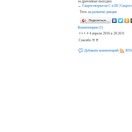
за драчливые выходки.
←
Скороговорки на С и Ш
|
Скорого
Теги:
на развитие дикции
Поделиться…
Комментарии (1)
⚡⚡⚡
#
4 апреля 2016 в 20:20
0
Спасибо 🤘🤘
Добавить комментарий
RSS