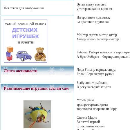
Ветер траву треплет,
Нет тегов для отображения
у тетерева клюв крепнет
На тропинке крапивка,
на крапивке крупинка.
Монтёр Артём мотор оттёр.
Хитёр мотор, монтёр - матёр.
Работал Роберт поваром в аэропорту
А брат Роберта – бортпроводником н
Лора Ролану вернула лиру,
Лента активности
Ролан Лоре вернул рулон
Рыбу ловит рыболов,
В реку весь уплыл улов
Развивающие игрушки сделай сам
Утром рано
три проворных крота
торопливо прорывали нору.
Сидела Марта
За пятой партой
С открытой картой