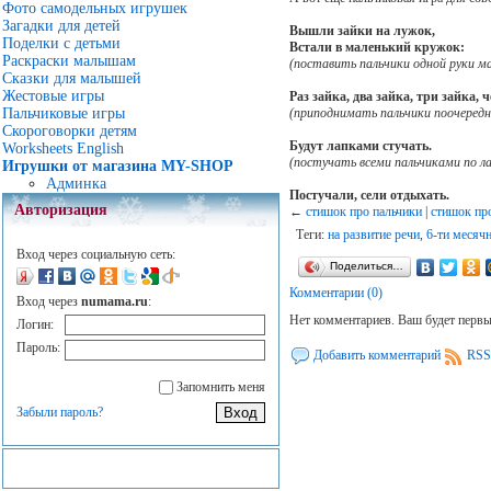
Фото самодельных игрушек
Загадки для детей
Вышли зайки на лужок,
Поделки с детьми
Встали в маленький кружок:
Раскраски малышам
(поставить пальчики одной руки ма
Сказки для малышей
Жестовые игры
Раз зайка, два зайка, три зайка, 
(приподнимать пальчики поочередн
Пальчиковые игры
Скороговорки детям
Будут лапками стучать.
Worksheets English
(постучать всеми пальчиками по л
Игрушки от магазина MY-SHOP
Админка
Постучали, сели отдыхать.
Авторизация
←
стишок про пальчики
|
стишок пр
Теги:
на развитие речи
,
6-ти месяч
Вход через социальную сеть:
Поделиться…
Комментарии (0)
Вход через
numama.ru
:
Нет комментариев. Ваш будет перв
Логин:
Пароль:
Добавить комментарий
RSS
Запомнить меня
Забыли пароль?