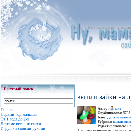
Главная
→
Пальчиковые игры
→
вышли 
Быстрый поиск
вышли зайки на 
Автор:
nika
Главная
Опубликовано:
5705 
Первый год малыша
Блог:
Детские пальчи
От 1 года до 2-х
Рубрика:
пальчиковы
Детские веселые стихи
Редактировалось:
1 р
Игрушки своими руками
А вот еще пальчиковая игра для со