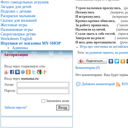
Фото самодельных игрушек
Загадки для детей
Утром пальчики проснулись
,
(р
Поделки с детьми
Потянулись
(напрячь, р
Раскраски малышам
И встряхнулись
(встряхну
Сказки для малышей
Крепко-крепко обнялись
,
(ими
Жестовые игры
За работу принялись.
("зака
Налепили куличей
,
(ладошк
Пальчиковые игры
Стали звать к себе гостей
,
(приг
Скороговорки детям
Заиграли на рояле
( имитац
Worksheets English
И весь день протанцевали
.
(руч
Игрушки от магазина MY-SHOP
←
Игра про снеговика на английско
Админка
Теги:
на развитие памяти
,
на разви
Авторизация
Поделиться…
Вход через социальную сеть:
Комментарии (0)
Нет комментариев. Ваш будет перв
Вход через
numama.ru
:
Добавить комментарий
RSS
Логин:
Пароль:
Запомнить меня
Забыли пароль?