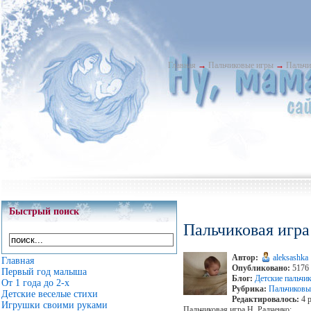
Главная
→
Пальчиковые игры
→
Пальчи
Быстрый поиск
Пальчиковая игра
Автор:
aleksashka
Главная
Опубликовано:
5176 
Первый год малыша
Блог:
Детские пальчи
От 1 года до 2-х
Рубрика:
Пальчиковые
Детские веселые стихи
Редактировалось:
4 р
Игрушки своими руками
Пальчиковая игра Н. Радченко: