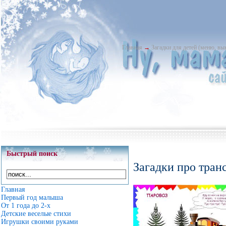
Главная
→
Загадки для детей (меню, в
Быстрый поиск
Загадки про тран
Главная
Первый год малыша
От 1 года до 2-х
Детские веселые стихи
Игрушки своими руками