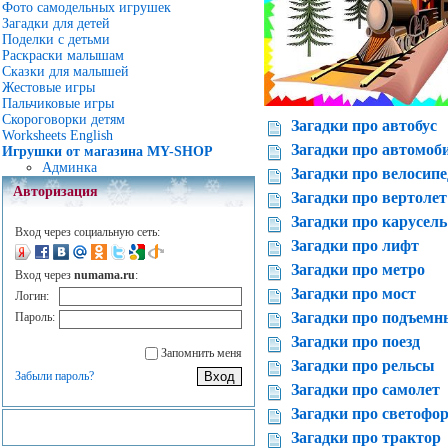
Фото самодельных игрушек
Загадки для детей
Поделки с детьми
Раскраски малышам
Сказки для малышей
Жестовые игры
Пальчиковые игры
Скороговорки детям
Загадки про автобус
Worksheets English
Загадки про автомоб
Игрушки от магазина MY-SHOP
Админка
Загадки про велосипе
Авторизация
Загадки про вертолет
Загадки про карусель
Вход через социальную сеть:
Загадки про лифт
Загадки про метро
Вход через
numama.ru
:
Загадки про мост
Логин:
Загадки про подъемн
Пароль:
Загадки про поезд
Запомнить меня
Загадки про рельсы
Забыли пароль?
Загадки про самолет
Загадки про светофо
Загадки про трактор