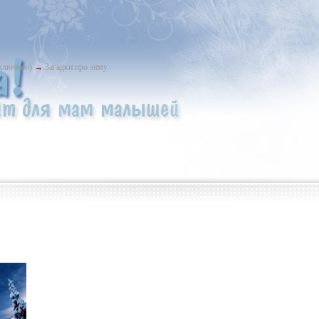
ыключено)
→
Загадки про зиму