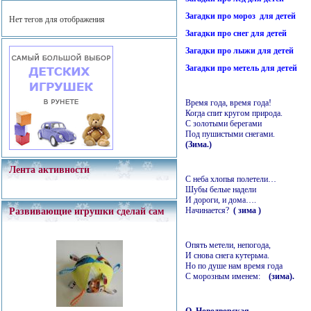
Загадки про мороз для детей
Нет тегов для отображения
Загадки про снег для детей
Загадки про лыжи для детей
Загадки про метель для детей
Время года, время года!
Когда спит кругом природа.
С золотыми берегами
Под пушистыми снегами.
(Зима.)
Лента активности
С неба хлопья полетели…
Шубы белые надели
И дороги, и дома….
Начинается?
( зима )
Развивающие игрушки сделай сам
Опять метели, непогода,
И снова снега кутерьма.
Но по душе нам время года
С морозным именем:
(зима).