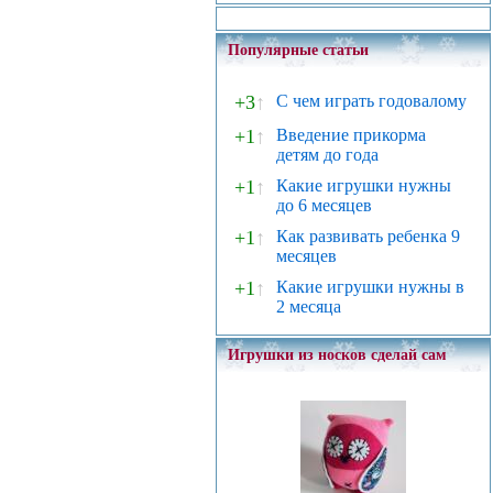
Популярные статьи
+3
↑
С чем играть годовалому
+1
↑
Введение прикорма
детям до года
+1
↑
Какие игрушки нужны
до 6 месяцев
+1
↑
Как развивать ребенка 9
месяцев
+1
↑
Какие игрушки нужны в
2 месяца
Игрушки из носков сделай сам