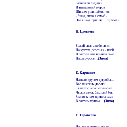
Зазвенели льдинки.
И невидимый мороз
Щиплет уши, щёки, нос!
- Знаю, знаю я сама! -
Это к нам пришла ... !
(Зима)
Н. Цветкова
Белый снег, а небо сине,
На кустах. деревьях - иней.
В гости к нам пришла сама
Наша русская...(
Зима
)
Е. Карпенко
Намело кругом сугробы…
Все занесены дороги…
Сыплет с неба белый снег…
Лыж и санок быстрый бег.
Значит к нам пришла сама
В гости матушка…
(Зима)
.
Г. Таравкова
На дворе трещит мороз,