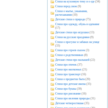
Стихи на кухонную тему и о еде
(34)
Стихи перед сном
(9)
Стихи о мытье, умывании,
расчесывании
(10)
Детские стихи о природе
(75)
Стихи про одежду, обувь и одевание
(17)
Детские стихи про игрушки
(13)
Стихи на русские праздники
(9)
Стихи о прогулке и забавах на улице
(33)
Стихи про героев сказок
(3)
Стихи о родственниках
(8)
Детские стихи про малышей
(22)
Стихи про птичек
(37)
Стихи про насекомых
(21)
Стихи про транспорт
(16)
Стихи о предметах быта
(20)
Стихи про детские имена
(35)
Стихи про буквы
(39)
Стихи про рисование
(16)
Стихи про явления природы
(31)
Детские четверостишья
(35)