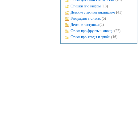
Стихи для самых маленьких
(20)
Стишки про цифры
(18)
Детские стихи на английском
(41)
География в стихах
(5)
Детские частушки
(2)
Стихи про фрукты и овощи
(22)
Стихи про ягоды и грибы
(16)