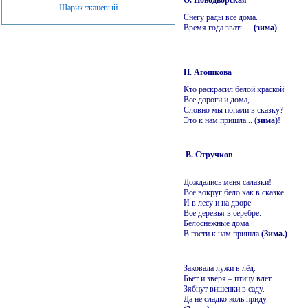
О. Новодворская
Шарик тканевый
Снегу рады все дома.
Время года звать…
(зима)
Н. Агошкова
Кто раскрасил белой краской
Все дороги и дома,
Словно мы попали в сказку?
Это к нам пришла... (
зима
)!
В. Стручков
Дождались меня салазки!
Всё вокруг бело как в сказке.
И в лесу и на дворе
Все деревья в серебре.
Белоснежные дома
В гости к нам пришла
(Зима.)
Заковала лужи в лёд.
Бьёт и зверя – птицу влёт.
Зябнут вишенки в саду.
Да не сладко коль приду.