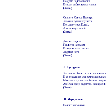
На дома надела шапки
Птицам зябко, греют лапки.
(Зима.)
Скачет с Севера Царица,
Золотой туман клубится.
Погоняет трёх Коней,
А метелицы за ней.
(Зима.)
Дышит хладом.
Гордится нарядом
Из пушистого снега -
Ледяная нега.
(Зима.)
Л. Кустурова
Знатная особа в гости к нам явилас
И её старанием вся земля накрылас
Мягким и пушистым белым покры
Ах! Как сразу радостно, как красив
(Зима)
Н. Меркушова
Падают снежинки,