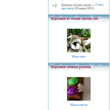
+2
↑
Копилка детских стихов
→
Стихи
про пчелу
(16 марта 2015)
Игрушки из ткани сделай сам
Шьем лису
Игрушки своими руками
Шьем капусту