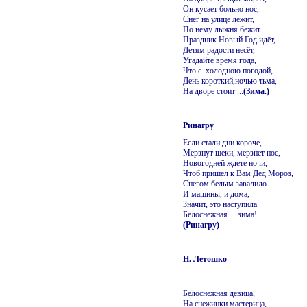
Он кусает больно нос,
Снег на улице лежит,
По нему лыжня бежит.
Праздник Новый Год идёт,
Детям радости несёт,
Угадайте время года,
Что с холодною погодой,
День короткий,ночью тьма,
На дворе стоит ...
(Зима.)
Ринагру
Если стали дни короче,
Мерзнут щеки, мерзнет нос,
Новогодней ждете ночи,
Чтоб пришел к Вам Дед Мороз,
Снегом белым завалило
И машины, и дома,
Значит, это наступила
Белоснежная… зима!
(Ринагру)
Н. Летошко
Белоснежная девица,
На снежинки мастерица,