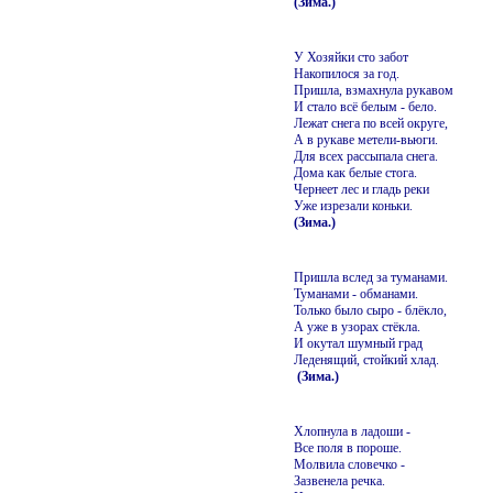
(Зима.)
У Хозяйки сто забот
Накопилося за год.
Пришла, взмахнула рукавом
И стало всё белым - бело.
Лежат снега по всей округе,
А в рукаве метели-вьюги.
Для всех рассыпала снега.
Дома как белые стога.
Чернеет лес и гладь реки
Уже изрезали коньки.
(Зима.)
Пришла вслед за туманами.
Туманами - обманами.
Только было сыро - блёкло,
А уже в узорах стёкла.
И окутал шумный град
Леденящий, стойкий хлад.
(Зима.)
Хлопнула в ладоши -
Все поля в пороше.
Молвила словечко -
Зазвенела речка.