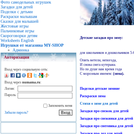
Фото самодельных игрушек
Загадки для детей
Поделки с детьми
Раскраски малышам
Сказки для малышей
Жестовые игры
Пальчиковые игры
Скороговорки детям
Детские загадки про зиму:
Worksheets English
Игрушки от магазина MY-SHOP
Админка
для школьников и дошкольников 5-
Авторизация
Опять метели, непогода,
И снова снега кутерьма.
Но по душе нам время года
Вход через социальную сеть:
С морозным именем:
(зима).
Вход через
numama.ru
:
Логин:
Поделки детские зимние
Пароль:
Раскраски зима
Стихи о зиме для детей
Запомнить меня
Загадки про снежок для детей
Забыли пароль?
Загадки про снежинки для детей
Загадки про снеговика для детей
Загадки про лед для детей