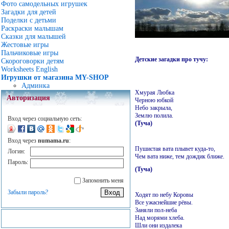
Фото самодельных игрушек
Загадки для детей
Поделки с детьми
Раскраски малышам
Сказки для малышей
Жестовые игры
Пальчиковые игры
Детские загадки про тучу:
Скороговорки детям
Worksheets English
Игрушки от магазина MY-SHOP
Админка
Хмурая Любка
Авторизация
Черною юбкой
Небо закрыла,
Землю полила.
Вход через социальную сеть:
(Туча)
Вход через
numama.ru
:
Пушистая вата плывет куда-то,
Логин:
Чем вата ниже, тем дождик ближе.
Пароль:
(Туча)
Запомнить меня
Забыли пароль?
Ходят по небу Коровы
Все ужаснейшие рёвы.
Заняли пол-неба
Над морями хлеба.
Шли они издалека