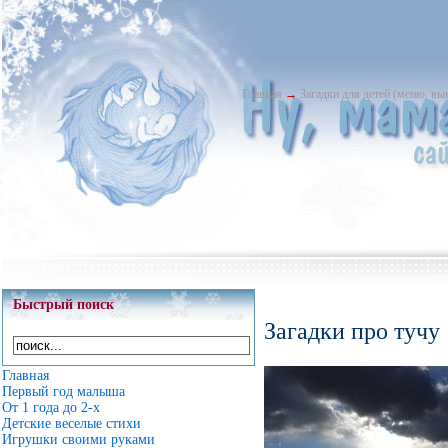
Главная
→
Загадки для детей (меню, в
Быстрый поиск
Загадки про тучу
Главная
Первый год малыша
От 1 года до 2-х
Детские веселые стихи
Игрушки своими руками