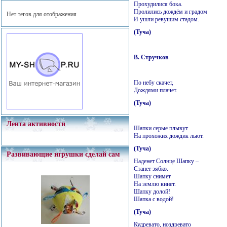
Прохудилися бока.
Пролились дождём и градом
Нет тегов для отображения
И ушли ревущим стадом.
(Туча)
В. Стручков
По небу скачет,
Дождями плачет.
(Туча)
Лента активности
Шапки серые плывут
На прохожих дождик льют.
(Туча)
Развивающие игрушки сделай сам
Наденет Солнце Шапку –
Станет зябко.
Шапку снимет
На землю кинет.
Шапку долой!
Шапка с водой!
(Туча)
Кудревато, ноздревато