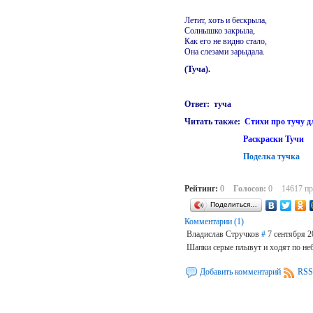
Летит, хоть и бескрыла,
Солнышко закрыла,
Как его не видно стало,
Она слезами зарыдала.
(Туча).
Ответ: туча
Читать также:
Стихи про тучу д
Раскраски Тучи
Поделка тучка
Рейтинг:
0
Голосов:
0
14617 п
Поделиться…
Комментарии (1)
Владислав Стручков
#
7 сентября 2
Шапки серые плывут и ходят по неб
Добавить комментарий
RSS