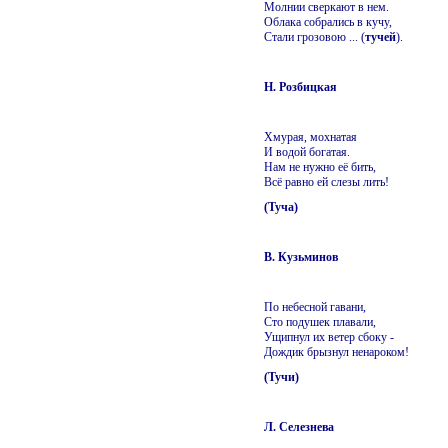
Молнии сверкают в нем.
Облака собрались в кучу,
Стали грозовою ... (
тучей
).
Н. Розбицкая
Хмурая, мохнатая
И водой богатая.
Нам не нужно её бить,
Всё равно ей слезы лить!
(Туча)
В. Кузьминов
По небесной гавани,
Сто подушек плавали,
Ущипнул их ветер сбоку -
Дождик брызнул ненароком!
(Тучи)
Л. Селезнева