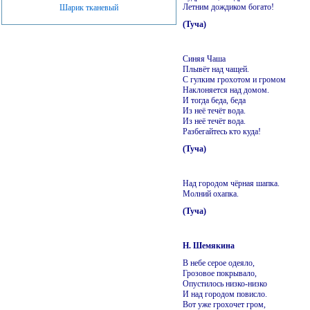
Летним дождиком богато!
Шарик тканевый
(Туча)
Синяя Чаша
Плывёт над чащей.
С гулким грохотом и громом
Наклоняется над домом.
И тогда беда, беда
Из неё течёт вода.
Из неё течёт вода.
Разбегайтесь кто куда!
(Туча)
Над городом чёрная шапка.
Молний охапка.
(Туча)
Н. Шемякина
В небе серое одеяло,
Грозовое покрывало,
Опустилось низко-низко
И над городом повисло.
Вот уже грохочет гром,