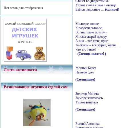
Станет во дворе темно.
Утром снова к нам в оконце
Нет тегов для отображения
Бьётся радостное …
(солнце)
!
Молодое, новое,
К радости готовое.
Встанет рано поутру –
Я глаза скорей протру,
А оно – всё ярче, ярче,
За окном – всё жарче, жарче…
Что это такое? –
-
(Солнце золотое! )
Жёлтый Берет
Лента активности
На небо одет
(Солнышко)
Развивающие игрушки сделай сам
Золотая Монета
За море закатилась.
Утром нашлась
(Солнышко)
Рыжий Антошка
Выглянул в окошко.