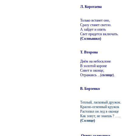
Л. Коротаева
Только встанет оно,
Сразу станет светло.
А зайдет и опять
Свет придется включать.
(Солнышко)
Т. Второва
Днём на небосклоне
В золотой короне
Сияет в оконце,
Отражаясь ...(
солнце
).
В. Борзенко
Теплый, ласковый дружок.
Красно-огненный кружок
Растопил он лед в оконце
Как зовут, не знаешь ? …..
(Солнце)
Ответ: солнышко