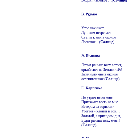
Входит ласковое …(
Солнце
)
В. Рудько
Утро начинает,
Лучиком встречает.
Светит к нам в оконце
Ласковое ...(
Солнце
)
Э. Иванова
Летом раньше всех встаёт,
яркий свет на Землю льёт!
Заглянуло мне в оконце
ослепительное (
Солнце
)
Е. Карпенко
По утрам не на коне
Приезжает гость ко мне…
Вечером за горизонт
Убегает - клонит в сон…
Золотой, с приходом дня,
Будит раньше всех меня!
(Солнце)