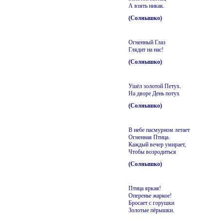
А взять никак.
(Солнышко)
Огненный Глаз
Глядит на нас!
(Солнышко)
Ушёл золотой Петух.
На дворе День потух
(Солнышко)
В небе пасмурном летает
Огненная Птица.
Каждый вечер умирает,
Чтобы возродиться
(Солнышко)
Птица яркая!
Оперенье жаркое!
Бросает с горушки
Золотые пёрышки.