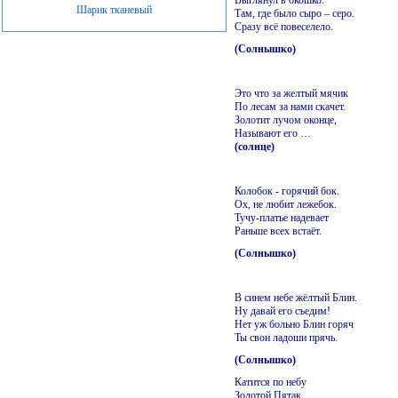
Шарик тканевый
Там, где было сыро – серо.
Сразу всё повеселело.
(Солнышко)
Это что за желтый мячик
По лесам за нами скачет.
Золотит лучом оконце,
Называют его …
(солнце)
Колобок - горячий бок.
Ох, не любит лежебок.
Тучу-платье надевает
Раньше всех встаёт.
(Солнышко)
В синем небе жёлтый Блин.
Ну давай его съедим!
Нет уж больно Блин горяч
Ты свои ладоши прячь.
(Солнышко)
Катится по небу
Золотой Пятак,