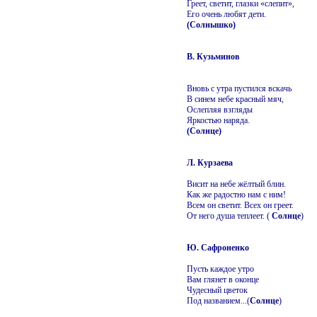
Греет, светит, глазки «слепит»,
Его очень любят дети.
(Солнышко)
В. Кузьминов
Вновь с утра пустился вскачь
В синем небе красный мяч,
Ослепляя взгляды
Яркостью наряда.
(Солнце)
Л. Курзаева
Висит на небе жёлтый блин.
Как же радостно нам с ним!
Всем он светит. Всех он греет.
От него душа теплеет. (
Солнце
)
Ю. Сафроненко
Пусть каждое утро
Вам глянет в оконце
Чудесный цветок
Под названием...(
Солнце
)