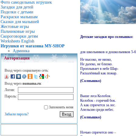
Фото самодельных игрушек
Загадки для детей
Поделки с детьми
Раскраски малышам
Сказки для малышей
Жестовые игры
Пальчиковые игры
Скороговорки детям
Детские загадки про солнышко:
Worksheets English
Игрушки от магазина MY-SHOP
Админка
для школьников и дошкольников 5-6
Авторизация
Не высоко, не низко,
Не далеко, не близко.
Проплывает в небе Шар-
Вход через социальную сеть:
Раскалённый как пожар.
(Солнышко)
Вход через
numama.ru
:
Логин:
Выше леса Колобок.
Пароль:
Колобок - горячий бок.
А как спрячется за лес.
Запомнить меня
Апельсин среди небес.
Забыли пароль?
(Солнышко)
Ночью спрячется оно –