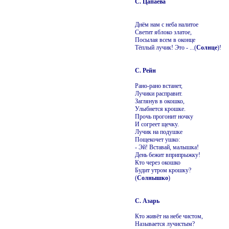
С. Цапаева
Днём нам с неба налитое
Светит яблоко златое,
Посылая всем в оконце
Тёплый лучик! Это - ...(
Солнце
)!
С. Рейн
Рано-рано встанет,
Лучики расправит.
Заглянув в окошко,
Улыбнется крошке.
Прочь прогонит ночку
И согреет щечку.
Лучик на подушке
Пощекочет ушко:
- Эй! Вставай, малышка!
День бежит вприпрыжку!
Кто через окошко
Будит утром крошку?
(
Солнышко
)
С. Азарь
Кто живёт на небе чистом,
Называется лучистым?