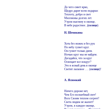
До чего сияет ярко,
Щедро дарит всем подарки:
Теплоту, добро и свет
Миллионы долгих лет.
Утром выгляну в оконце,
В небе радостное...
(солнце
)
Н. Шемякина
Хоть без ножек и без рук
По небу гуляет круг.
Он гуляет только днем.
Ночью круг мы не найдем.
Догадайся, что за круг
Освещает все вокруг?
Это в ясный день в оконце
Светит ласковое …. (
солнце
)!
А. Ясноокий
Ничего дороже нет,
Чем Его волшебный свет!
Всех Своим теплом согреет!
Света людям не жалеет!
Утром, в каждое оконце,