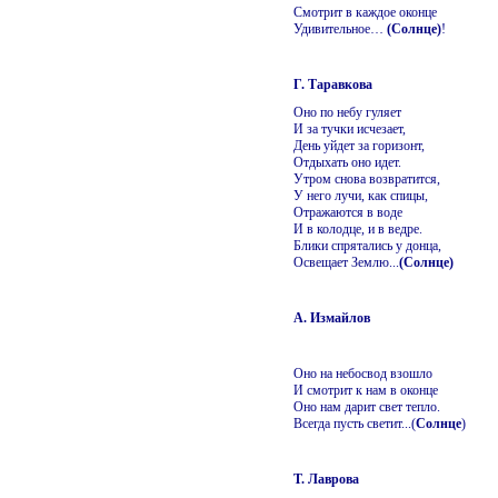
Смотрит в каждое оконце
Удивительное…
(Солнце)
!
Г. Таравкова
Оно по небу гуляет
И за тучки исчезает,
День уйдет за горизонт,
Отдыхать оно идет.
Утром снова возвратится,
У него лучи, как спицы,
Отражаются в воде
И в колодце, и в ведре.
Блики спрятались у донца,
Освещает Землю...
(Солнце)
А. Измайлов
Оно на небосвод взошло
И смотрит к нам в оконце
Оно нам дарит свет тепло.
Всегда пусть светит...(
Солнце
)
Т. Лаврова