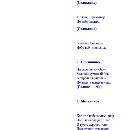
(Солнышко)
Жёлтая Каракатица
По небу катится.
(Солнышко)
Золотой Апельсин
Небо всё исколесил.
С. Пшеничных
На тарелке колобок -
Золотой румяный бок.
А тарелка голубая -
Не видать конца и края.
(
Солнце и небо
)
С. Мельников
Ходит в небе жёлтый шар.
Воду превращает в пар.
В тучке скроется оно,
Нам становится темно.