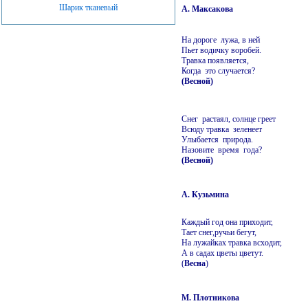
Шарик тканевый
А. Максакова
На дороге лужа, в ней
Пьет водичку воробей.
Травка появляется,
Когда это случается?
(Весной)
Снег растаял, солнце греет
Всюду травка зеленеет
Улыбается природа.
Назовите время года?
(Весной)
А. Кузьмина
Каждый год она приходит,
Тает снег,ручьи бегут,
На лужайках травка всходит,
А в садах цветы цветут.
(
Весна
)
М. Плотникова