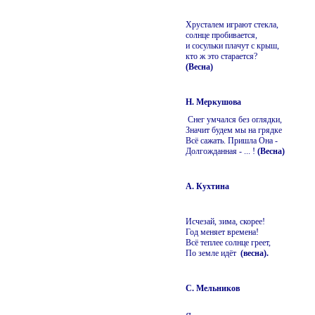
Хрусталем играют стекла,
солнце пробивается,
и сосульки плачут с крыш,
кто ж это старается?
(Весна)
Н. Меркушова
Снег умчался без оглядки,
Значит будем мы на грядке
Всё сажать. Пришла Она -
Долгожданная - ... !
(Весна)
А. Кухтина
Исчезай, зима, скорее!
Год меняет времена!
Всё теплее солнце греет,
По земле идёт
(весна).
С. Мельников