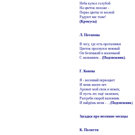
Неба купол голубой
На цветок похоже -
Перво цветы те весной
Радуют нас тоже!
(Крокусы)
Л. Потапова
В лесу, где есть проталинки
Цветок проснулся нежный.
Он беленький и маленький
С названием...
(Подснежник)
.
Г. Конева
Я - весенний первоцвет
И меня милее нет.
Аромат мой свеж и нежен,
И пусть лес ещё заснежен,
Разгреби скорей валежник
И найдёшь меня - ...(
Подснежник
)
Загадки про весенние месяцы
К. Политти