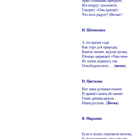
Ярко солнышко пригрело,
Всё вокруг зазеленело.
Говорят: «Она красна!»
Что всех радует? (Весна) !
Н. Шемякина
А это время года
Как утро для природы,
Капель звенит, журчат ручьи,
Птенцы чирикают «Чви-чви».
Из плена ледяного сна
Освободила всех … (
весна
).
Н. Цветкова
Вот зима ручьями плачет,
И пришёл конец ей.значит.
Гонит девица-красна
Наша русская...(
Весна
)
В. Марахин
Если в полях отшумели метели,
Если проснулись леса ото сна,