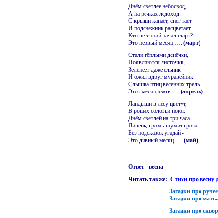
Днём светлее небосвод,
А на речках ледоход.
С крыши капает, снег тает
И подснежник расцветает.
Кто весенний начал старт?
Это первый месяц ….
(март)
Стали тёплыми денёчки,
Появляются листочки,
Зеленеет даже ельник
И ожил вдруг муравейник.
Слышна птиц весенних трель.
Этот месяц звать ….
(апрель)
Ландыши в лесу цветут,
В рощах соловьи поют.
Днём светлей на три часа.
Ливень, гром - шумит гроза.
Без подсказок угадай -
Это дивный месяц ….
(май)
Ответ: весна
Читать также:
Стихи про весну 
Загадки про ручее
Загадки про мать
Загадки про скво