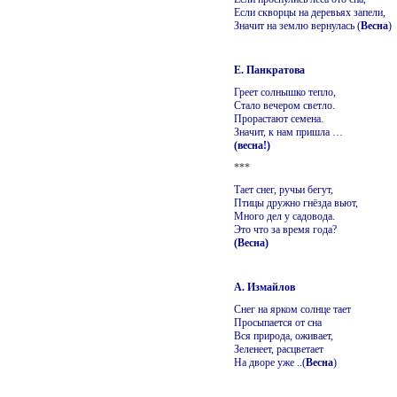
Если скворцы на деревьях запели,
Значит на землю вернулась (
Весна
)
Е. Панкратова
Греет солнышко тепло,
Стало вечером светло.
Прорастают семена.
Значит, к нам пришла …
(весна!)
***
Тает снег, ручьи бегут,
Птицы дружно гнёзда вьют,
Много дел у садовода.
Это что за время года?
(Весна)
А. Измайлов
Снег на ярком солнце тает
Просыпается от сна
Вся природа, оживает,
Зеленеет, расцветает
На дворе уже ..(
Весна
)