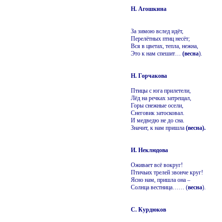
Н. Агошкина
За зимою вслед идёт,
Перелётных птиц несёт;
Вся в цветах, тепла, нежна,
Это к нам спешит…
(весна
).
Н. Горчакова
Птицы с юга прилетели,
Лёд на речках затрещал,
Горы снежные осели,
Снеговик затосковал.
И медведю не до сна.
Значит, к нам пришла
(весна).
И. Неклюдова
Оживает всё вокруг!
Птичьих трелей звонче круг!
Ясно нам, пришла она –
Солнца вестница…… (
весна
).
С. Курдюков