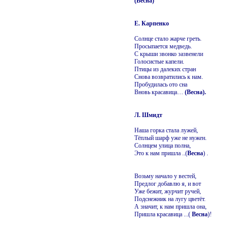
(Весна)
Е. Карпенко
Солнце стало жарче греть.
Просыпается медведь.
С крыши звонко зазвенели
Голосистые капели.
Птицы из далеких стран
Снова возвратились к нам.
Пробудилась ото сна
Вновь красавица…
(Весна).
Л. Шмидт
Наша горка стала лужей,
Тёплый шарф уже не нужен.
Солнцем улица полна,
Это к нам пришла ..(
Весна
) .
Возьму начало у вестей,
Предлог добавлю я, и вот
Уже бежит, журчит ручей,
Подснежник на лугу цветёт.
А значит, к нам пришла она,
Пришла красавица ...(
Весна
)!