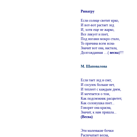
Ринагру
Если солнце светит ярко,
И вот-вот растает лед
И, хотя еще не жарко,
Все ликует и поет,
Под ногами мокро стало,
То причина всем ясна-
Значит вот она, настала,
Долгожданная …(
весна
)!!!
М. Шаповалова
Если тает лед и снег,
И сосулек больше нет,
И теплеет с каждым днем,
И мечтается о том,
Как подснежник расцветет,
Как соловушка поет...
Говорят она красна,
Значит, к нам пришла...
(Весна)
Эти маленькие бочки
Распечатает весна,