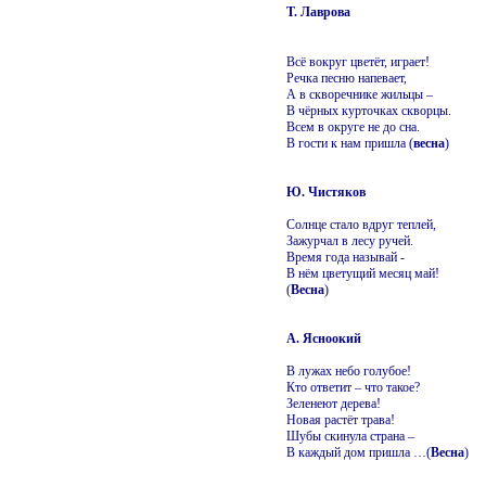
Т. Лаврова
Всё вокруг цветёт, играет!
Речка песню напевает,
А в скворечнике жильцы –
В чёрных курточках скворцы.
Всем в округе не до сна.
В гости к нам пришла (
весна
)
Ю. Чистяков
Солнце стало вдруг теплей,
Зажурчал в лесу ручей.
Время года называй -
В нём цветущий месяц май!
(
Весна
)
А. Ясноокий
В лужах небо голубое!
Кто ответит – что такое?
Зеленеют дерева!
Новая растёт трава!
Шубы скинула страна –
В каждый дом пришла …(
Весна
)