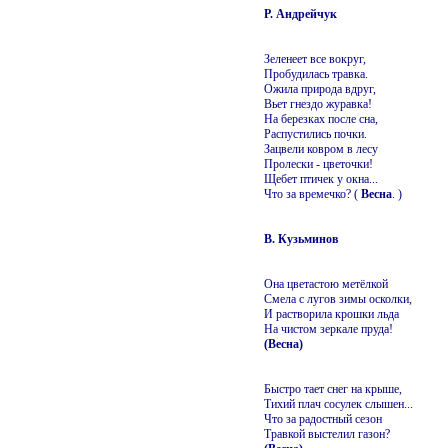
Р. Андрейчук
Зеленеет все вокруг,
Пробудилась травка.
Ожила природа вдруг,
Вьет гнездо журавка!
На березках после сна,
Распустились почки.
Зацвели ковром в лесу
Пролески - цветочки!
Щебет птичек у окна...
Что за времечко? (
Весна
. )
В. Кузьминов
Она цветастою метёлкой
Смела с лугов зимы осколки,
И растворила крошки льда
На чистом зеркале пруда!
(Весна)
Быстро тает снег на крыше,
Тихий плач сосулек слышен...
Что за радостный сезон
Травкой выстелил газон?