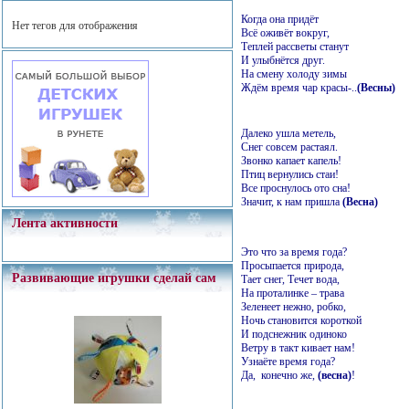
Когда она придёт
Нет тегов для отображения
Всё оживёт вокруг,
Теплей рассветы станут
И улыбнётся друг.
На смену холоду зимы
Ждём время чар красы-..
(Весны)
Далеко ушла метель,
Снег совсем растаял.
Звонко капает капель!
Птиц вернулись стаи!
Все проснулось ото сна!
Значит, к нам пришла
(Весна)
Лента активности
Это что за время года?
Просыпается природа,
Развивающие игрушки сделай сам
Тает снег, Течет вода,
На проталинке – трава
Зеленеет нежно, робко,
Ночь становится короткой
И подснежник одиноко
Ветру в такт кивает нам!
Узнаёте время года?
Да, конечно же,
(весна)
!