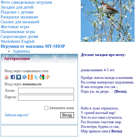
Фото самодельных игрушек
Загадки для детей
Поделки с детьми
Раскраски малышам
Сказки для малышей
Жестовые игры
Пальчиковые игры
Скороговорки детям
Worksheets English
Игрушки от магазина MY-SHOP
Админка
Детские загадки про весну:
Авторизация
дошкольников 4-5 лет
Вход через социальную сеть:
Пройдя сквозь наледь и валежник
На солнце выпорхнул подснежник,
Вход через
numama.ru
:
И мы отходим ото сна -
Логин:
Пора уж, на дворе …
(Весна).
Пароль:
Запомнить меня
Небо в луже отразилось,
У грачей веселый пир!
Забыли пароль?
Что-то все-таки случилось,
Раз безумно счастлив мир.
Посмотри, будить со сна,
Мир пришла сама
( Весна)