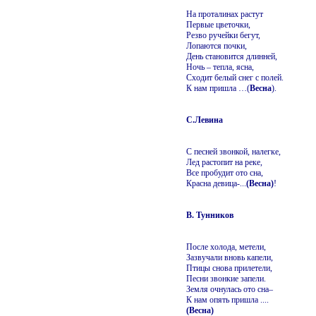
На проталинах растут
Первые цветочки,
Резво ручейки бегут,
Лопаются почки,
День становится длинней,
Ночь – тепла, ясна,
Сходит белый снег с полей.
К нам пришла …(
Весна
).
С.Левина
С песней звонкой, налегке,
Лед растопит на реке,
Все пробудит ото сна,
Красна девица-...
(Весна)
!
В. Тунников
После холода, метели,
Зазвучали вновь капели,
Птицы снова прилетели,
Песни звонкие запели.
Земля очнулась ото сна–
К нам опять пришла ....
(Весна)