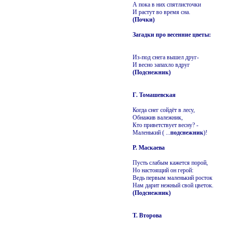
А пока в них спятлисточки
И растут во время сна.
(Почки)
Загадки про весенние цветы:
Из-под снега вышел друг-
И весно запахло вдруг
(Подснежник)
Г. Томашевская
Когда снег сойдёт в лесу,
Обнажив валежник,
Кто приветствует весну? -
Маленький ( ...
подснежник
)!
Р. Маскаева
Пусть слабым кажется порой,
Но настоящий он герой:
Ведь первым маленький росток
Нам дарит нежный свой цветок.
(Подснежник)
Т. Второва