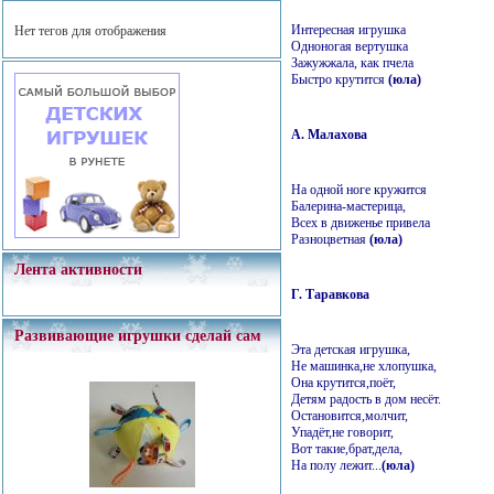
Интересная игрушка
Нет тегов для отображения
Одноногая вертушка
Зажужжала, как пчела
Быстро крутится
(юла)
А. Малахова
На одной ноге кружится
Балерина-мастерица,
Всех в движенье привела
Разноцветная
(юла)
Лента активности
Г. Таравкова
Развивающие игрушки сделай сам
Эта детская игрушка,
Не машинка,не хлопушка,
Она крутится,поёт,
Детям радость в дом несёт.
Остановится,молчит,
Упадёт,не говорит,
Вот такие,брат,дела,
На полу лежит...
(юла)