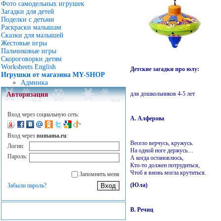
Фото самодельных игрушек
Загадки для детей
Поделки с детьми
Раскраски малышам
Сказки для малышей
Жестовые игры
Пальчиковые игры
Скороговорки детям
Worksheets English
Детские загадки про юлу:
Игрушки от магазина MY-SHOP
Админка
для дошкольников 4-5 лет
Авторизация
Вход через социальную сеть:
А. Алферова
Вход через
numama.ru
:
Весело верчусь, кружусь.
Логин:
На одной ноге держусь…
Пароль:
А когда остановлюсь,
Кто-то должен потрудиться,
Чтоб я вновь могла крутиться.
Запомнить меня
(Юла)
Забыли пароль?
В. Речиц