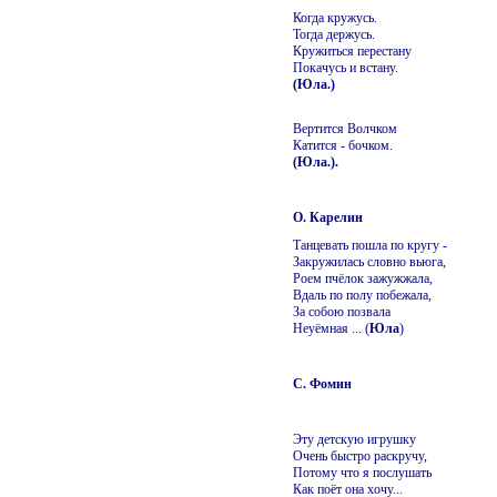
Когда кружусь.
Тогда держусь.
Кружиться перестану
Покачусь и встану.
(Юла.)
Вертится Волчком
Катится - бочком.
(Юла.).
О. Карелин
Танцевать пошла по кругу -
Закружилась словно вьюга,
Роем пчёлок зажужжала,
Вдаль по полу побежала,
За собою позвала
Неуёмная ... (
Юла
)
С. Фомин
Эту детскую игрушку
Очень быстро раскручу,
Потому что я послушать
Как поёт она хочу...