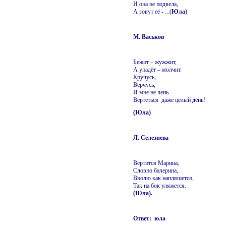
И она не подвела,
А зовут её - ...(
Юла
)
М. Васьков
Бежит – жужжит,
А упадёт – молчит.
Кручусь,
Верчусь,
И мне не лень
Вертеться даже целый день!
(Юла)
Л. Селезнева
Вертится Марина,
Словно балерина,
Вволю как напляшется,
Так на бок уляжется.
(Юла).
Ответ: юла