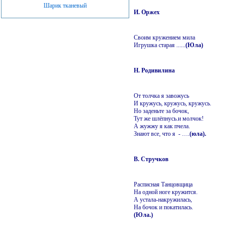
Шарик тканевый
И. Оржех
Своим кружением мила
Игрушка старая ......
(Юла)
Н. Родивилина
От толчка я завожусь
И кружусь, кружусь, кружусь.
Но заденьте за бочок,
Тут же шлёпнусь.и молчок!
А жужжу я как пчела.
Знают все, что я - ….
(юла).
В. Стручков
Расписная Танцовщица
На одной ноге кружится.
А устала-накружилась,
На бочок и покатилась.
(Юла.)