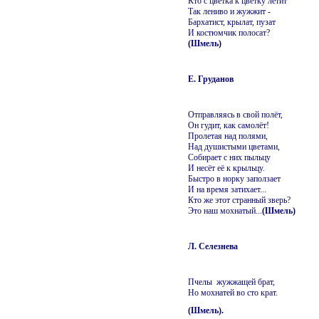
Кто с цветка к цветку летит
Так лениво и жужжит -
Бархатист, крылат, пузат
И костюмчик полосат?
(Шмель)
Е. Груданов
Отправляясь в свой полёт,
Он гудит, как самолёт!
Пролетая над полями,
Над душистыми цветами,
Собирает с них пыльцу
И несёт её к крыльцу.
Быстро в норку заползает
И на время затихает...
Кто же этот странный зверь?
Это наш мохнатый...
(Шмель)
Л. Селезнева
Пчелы жужжащей брат,
Но мохнатей во сто крат.
(Шмель).