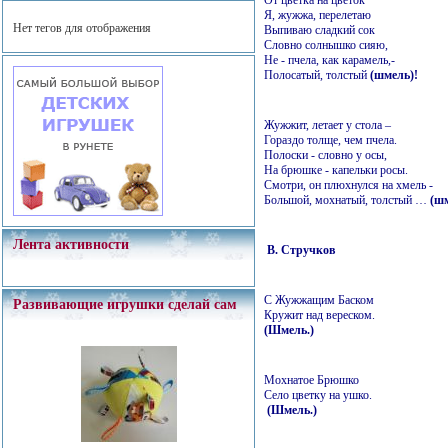
Я, жужжа, перелетаю
Нет тегов для отображения
Выпиваю сладкий сок
Словно солнышко сияю,
Не - пчела, как карамель,-
Полосатый, толстый
(шмель)!
Жужжит, летает у стола –
Гораздо толще, чем пчела.
Полоски - словно у осы,
На брюшке - капельки росы.
Смотри, он плюхнулся на хмель -
Большой, мохнатый, толстый …
(шм
Лента активности
В. Стручков
С Жужжащим Баском
Развивающие игрушки сделай сам
Кружит над вереском.
(Шмель.)
Мохнатое Брюшко
Село цветку на ушко.
(Шмель.)