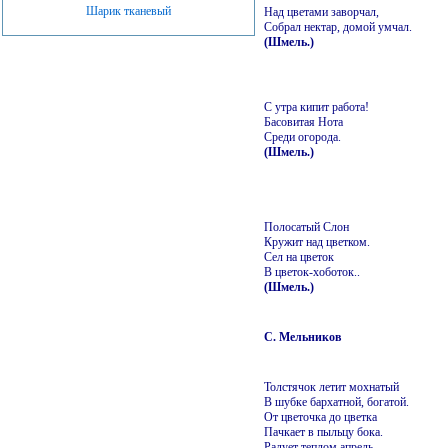
Шарик тканевый
Над цветами заворчал,
Собрал нектар, домой умчал.
(Шмель.)
С утра кипит работа!
Басовитая Нота
Среди огорода.
(Шмель.)
Полосатый Слон
Кружит над цветком.
Сел на цветок
В цветок-хоботок..
(Шмель.)
С. Мельников
Толстячок летит мохнатый
В шубке бархатной, богатой.
От цветочка до цветка
Пачкает в пыльцу бока.
Радует теплом апрель