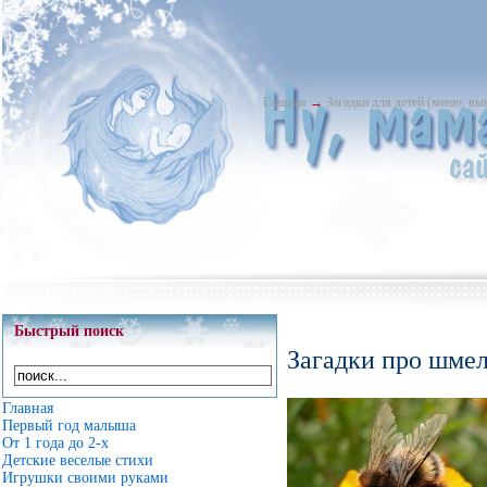
Главная
→
Загадки для детей (меню, в
Быстрый поиск
Загадки про шме
Главная
Первый год малыша
От 1 года до 2-х
Детские веселые стихи
Игрушки своими руками