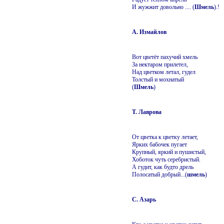
И жужжит довольно .... (
Шмель
).!
А. Измайлов
Вот цветёт пахучий хмель
За нектаром прилетел,
Над цветком летал, гудел
Толстый и мохнатый
(
Шмель
)
Т. Лаврова
От цветка к цветку летает,
Ярких бабочек пугает
Крупный, яркий и пушистый,
Хоботок чуть серебристый.
А гудит, как будто дрель
Полосатый добрый...(
шмель
)
С. Азарь