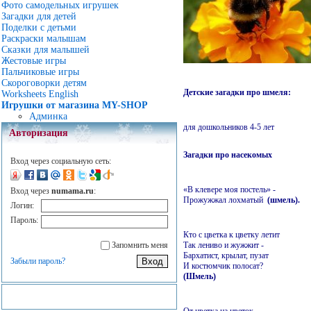
Фото самодельных игрушек
Загадки для детей
Поделки с детьми
Раскраски малышам
Сказки для малышей
Жестовые игры
Пальчиковые игры
Скороговорки детям
Детские загадки про шмеля:
Worksheets English
Игрушки от магазина MY-SHOP
Админка
для дошкольников 4-5 лет
Авторизация
Загадки про насекомых
Вход через социальную сеть:
«В клевере моя постель» -
Вход через
numama.ru
:
Прожужжал лохматый
(шмель).
Логин:
Пароль:
Кто с цветка к цветку летит
Так лениво и жужжит -
Запомнить меня
Бархатист, крылат, пузат
Забыли пароль?
И костюмчик полосат?
(Шмель)
От цветка на цветок