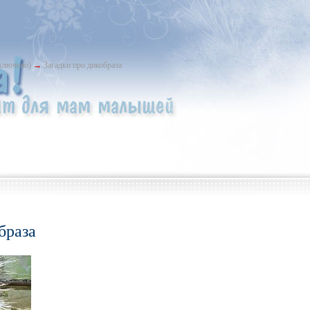
ыключено)
→
Загадки про дикобраза
браза