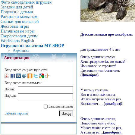
Фото самодельных игрушек
Загадки для детей
Поделки с детьми
Раскраски малышам
Сказки для малышей
Жестовые игры
Пальчиковые игры
Детские загадки про дикобраза:
Скороговорки детям
Worksheets English
Игрушки от магазина MY-SHOP
для дошкольников 4-5 лет
Админка
Очень длинные иголки.
Авторизация
Хоть грызун не ёж, но колкий!
Ими вовсе не стреляет!
Вход через социальную сеть:
Где вонзит, там оставляет.
(Дикобраз)
Вход через
numama.ru
:
Логин:
У него, у грызуна,
Вся в иголочках спина,
Пароль:
Их при встрече всякий раз
Выставляет …
(дикобраз)!
Запомнить меня
Забыли пароль?
Очень длинные иголки,
Попрочнее чем у ёлки,
Может много сьесть за раз,
А грызун тот...
(дикобраз).