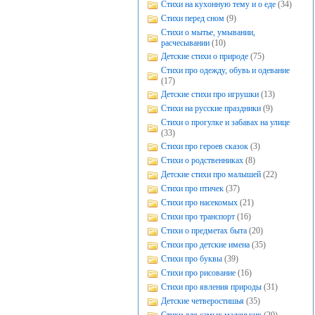
Стихи на кухонную тему и о еде
(34)
Стихи перед сном
(9)
Стихи о мытье, умывании,
расчесывании
(10)
Детские стихи о природе
(75)
Стихи про одежду, обувь и одевание
(17)
Детские стихи про игрушки
(13)
Стихи на русские праздники
(9)
Стихи о прогулке и забавах на улице
(33)
Стихи про героев сказок
(3)
Стихи о родственниках
(8)
Детские стихи про малышей
(22)
Стихи про птичек
(37)
Стихи про насекомых
(21)
Стихи про транспорт
(16)
Стихи о предметах быта
(20)
Стихи про детские имена
(35)
Стихи про буквы
(39)
Стихи про рисование
(16)
Стихи про явления природы
(31)
Детские четверостишья
(35)