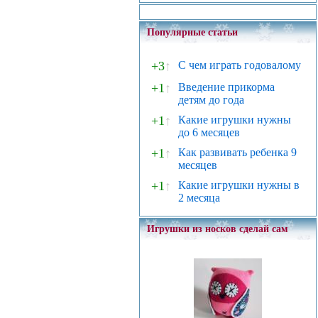
Популярные статьи
+3
↑
С чем играть годовалому
+1
↑
Введение прикорма
детям до года
+1
↑
Какие игрушки нужны
до 6 месяцев
+1
↑
Как развивать ребенка 9
месяцев
+1
↑
Какие игрушки нужны в
2 месяца
Игрушки из носков сделай сам