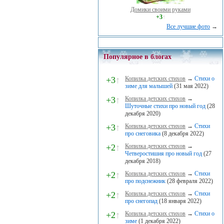
Домики своими руками
+3
↑
Все лучшие фото
→
Популярное в блогах
+3
↑
Копилка детских стихов
→
Стихи о
зиме для малышей
(31 мая 2022)
+3
↑
Копилка детских стихов
→
Шуточные стихи про новый год
(28
декабря 2020)
+3
↑
Копилка детских стихов
→
Стихи
про снеговика
(8 декабря 2022)
+2
↑
Копилка детских стихов
→
Четверостишия про новый год
(27
декабря 2018)
+2
↑
Копилка детских стихов
→
Стихи
про подснежник
(28 февраля 2022)
+2
↑
Копилка детских стихов
→
Стихи
про снегопад
(18 января 2022)
+2
↑
Копилка детских стихов
→
Стихи о
зиме
(1 декабря 2022)