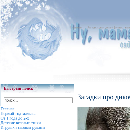
Главная
→
Загадки для детей (меню, в
Быстрый поиск
Загадки про дико
Главная
Первый год малыша
От 1 года до 2-х
Детские веселые стихи
Игрушки своими руками