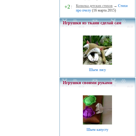
+2
↑
Копилка детских стихов
→
Стихи
про пчелу
(16 марта 2015)
Игрушки из ткани сделай сам
Шьем лису
Игрушки своими руками
Шьем капусту