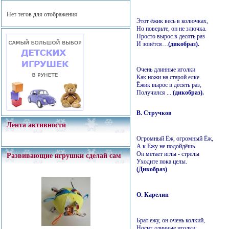
Нет тегов для отображения
Этот ёжик весь в колючках,
Но поверьте, он не злючка.
Просто вырос в десять раз
И зовётся…
(дикобраз).
Очень длинные иголки
Как ножи на старой елке.
Ёжик вырос в десять раз,
Получился ...
(дикобраз).
В. Стручков
Лента активности
Огромный Ёж, огромный Ёж,
А к Ежу не подойдёшь.
Он метает иглы - стрелы
Развивающие игрушки сделай сам
Уходите пока целы.
(Дикобраз)
О. Карелин
Брат ежу, он очень колкий,
Носит длинные иголки: