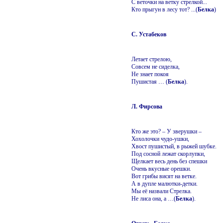
С веточки на ветку стрелкой...
Кто прыгун в лесу тот? ...(
Белка
)
С. Устабеков
Летает стрелою,
Совсем не сиделка,
Не знает покоя
Пушистая … (
Белка
).
Л. Фирсова
Кто же это? – У зверушки –
Хохолочки чудо-ушки,
Хвост пушистый, в рыжей шубке.
Под сосной лежат скорлупки,
Щелкает весь день без спешки
Очень вкусные орешки.
Вот грибы висят на ветке.
А в дупле малютки-детки.
Мы её назвали Стрелка.
Не лиса она, а …(
Белка
).