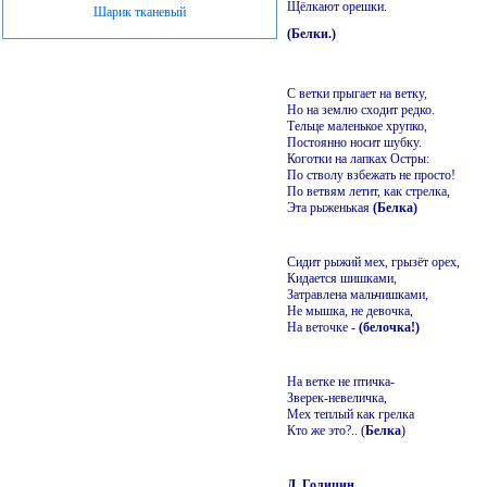
Щёлкают орешки.
Шарик тканевый
(Белки.)
С ветки прыгает на ветку,
Но на землю сходит редко.
Тельце маленькое хрупко,
Постоянно носит шубку.
Коготки на лапках Остры:
По стволу взбежать не просто!
По ветвям летит, как стрелка,
Эта рыженькая
(Белка)
Сидит рыжий мех, грызёт орех,
Кидается шишками,
Затравлена мальчишками,
Не мышка, не девочка,
На веточке -
(белочка!)
На ветке не птичка-
Зверек-невеличка,
Мех теплый как грелка
Кто же это?.. (
Белка
)
Д. Голицин