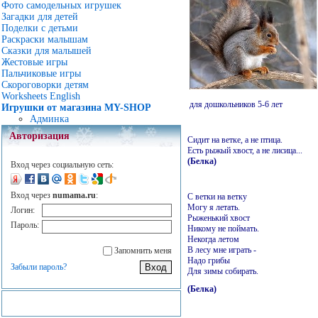
Фото самодельных игрушек
Загадки для детей
Поделки с детьми
Раскраски малышам
Сказки для малышей
Жестовые игры
Пальчиковые игры
Скороговорки детям
Worksheets English
для дошкольников 5-6 лет
Игрушки от магазина MY-SHOP
Админка
Авторизация
Сидит на ветке, а не птица.
Есть рыжый хвост, а не лисица...
(Белка)
Вход через социальную сеть:
Вход через
numama.ru
:
С ветки на ветку
Могу я летать.
Логин:
Рыженький хвост
Пароль:
Никому не поймать.
Некогда летом
В лесу мне играть -
Запомнить меня
Надо грибы
Забыли пароль?
Для зимы собирать.
(Белка)