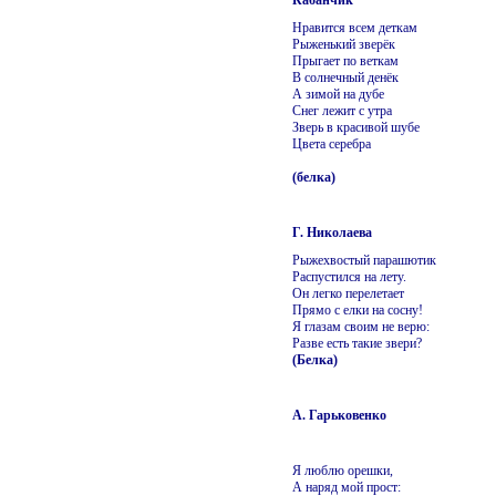
Нравится всем деткам
Рыженький зверёк
Прыгает по веткам
В солнечный денёк
А зимой на дубе
Снег лежит с утра
Зверь в красивой шубе
Цвета серебра
(белка)
Г. Николаева
Рыжехвостый парашютик
Распустился на лету.
Он легко перелетает
Прямо с елки на сосну!
Я глазам своим не верю:
Разве есть такие звери?
(Белка)
А. Гарьковенко
Я люблю орешки,
А наряд мой прост: