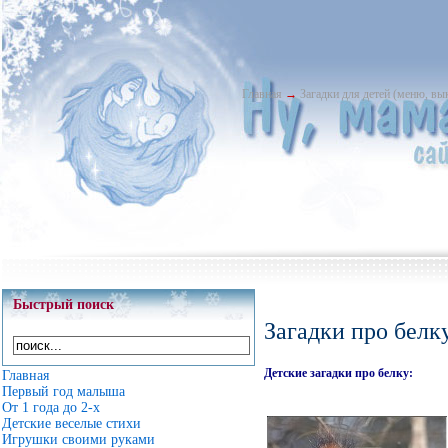
Главная
→
Загадки для детей (меню, в
Быстрый поиск
Загадки про белк
Детские загадки про белку:
Главная
Первый год малыша
От 1 года до 2-х
Детские веселые стихи
Игрушки своими руками