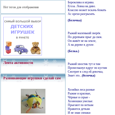
Бережлива и игрива.
Егоза. Ловка на диво.
Нет тегов для отображения
Классно может вскачь бежать
Ас орехи разгрызать.
(Белочка)
Рыжий маленький зверёк
По деревьям прыг да скок.
Он живёт не на земле,
А на дереве в дупле.
(Белка.)
Лента активности
Рыжий хвостик тут и там
Промелькнул вдруг по кустам
Смотрит в след ей девочка,
Знает это...
(белочка)
Развивающие игрушки сделай сам
Хозяйки леса разные
Рыжие и красные,
Чёрные и серые -
Хозяюшки умелые.
Прыгают по веткам
Нравятся деткам
И не зная спешки