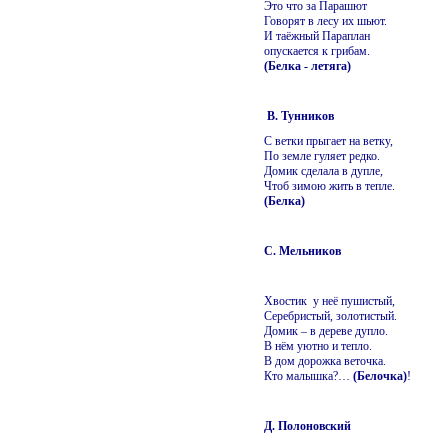
Это что за Парашют
Говорят в лесу их шьют.
И таёжный Параплан
опускается к грибам.
(Белка - летяга)
В. Тунников
С ветки прыгает на ветку,
По земле гуляет редко.
Домик сделала в дупле,
Чтоб зимою жить в тепле.
(Белка)
С. Мельников
Хвостик у неё пушистый,
Серебристый, золотистый.
Домик – в дереве дупло.
В нём уютно и тепло.
В дом дорожка веточка.
Кто малышка?…
(Белочка)
!
Д. Полоновский