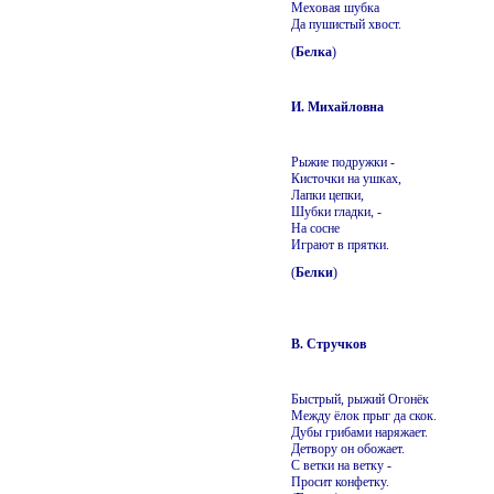
Меховая шубка
Да пушистый хвост.
(
Белка
)
И. Михайловна
Рыжие подружки -
Кисточки на ушках,
Лапки цепки,
Шубки гладки, -
На сосне
Играют в прятки.
(
Белки
)
В. Стручков
Быстрый, рыжий Огонёк
Между ёлок прыг да скок.
Дубы грибами наряжает.
Детвору он обожает.
С ветки на ветку -
Просит конфетку.