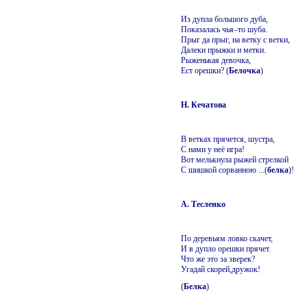
Из дупла большого дуба,
Показалась чья–то шуба.
Прыг да прыг, на ветку с ветки,
Далеки прыжки и метки.
Рыженькая девочка,
Ест орешки? (
Белочка
)
Н. Кечатова
В ветках прячется, шустра,
С нами у неё игра!
Вот мелькнула рыжей стрелкой
С шишкой сорванною ...(
белка
)!
А. Тесленко
По деревьям ловко скачет,
И в дупло орешки прячет.
Что же это за зверек?
Угадай скорей,дружок!
(
Белка
)