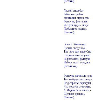
(Белка.)
Лесной Акробат
Забавляет ребят
Заготовил впрок еды
Фундука, фисташек
И снуёт туды - сюды
Побыстрее пташек.
(Белка.)
Хвост - балансир.
Чудная зверушка.
Так чего вам надо Сир -
Шепните мне на ушко.
И фисташек, фундука
Наберу пол - сундука.
(Белочка.)
Фундука нагрызла гору
То - то будет разговору.
Под сорочьи пересуды,
Что несутся отовсюду.
А Мадам без спешки -
Щёлкает орешки.
(Белка.)