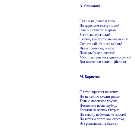
А. Ясноокий
Сухо в их дупле и тихо.
По деревьям скачут лихо!
Очень любят те зверьки
Бегать наперегонки!
Скачут, как футбольный мячик!
Солнечный обгонят зайчик!
Любят семечки, орехи,
Даже рыбу для потехи!
Мчат быстрей секундной стрелки!
Вот какие они какие... (
белки
)
М. Корнеева
С ветки прыгает на ветку,
Но на землю сходит редко.
Тельце маленькое хрупко,
Постоянно носит шубку.
Коготки на лапках Остры:
По стволу взбежать не просто!
По ветвям летит, как стрелка,
Эта рыженькая...(
Белка
)