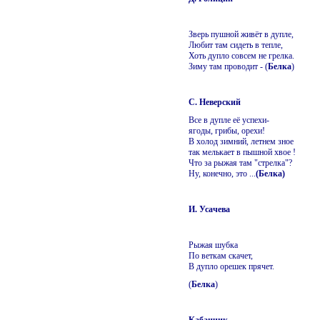
Зверь пушной живёт в дупле,
Любит там сидеть в тепле,
Хоть дупло совсем не грелка.
Зиму там проводит - (
Белка
)
С. Неверский
Все в дупле её успехи-
ягоды, грибы, орехи!
В холод зимний, летнем зное
так мелькает в пышной хвое !
Что за рыжая там "стрелка"?
Ну, конечно, это ...
(Белка)
И. Усачева
Рыжая шубка
По веткам скачет,
В дупло орешек прячет.
(
Белка
)
Кабанчик