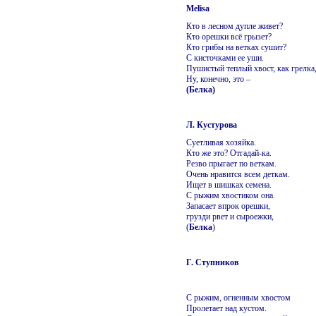
Melisa
Кто в лесном дупле живет?
Кто орешки всё грызет?
Кто грибы на ветках сушит?
С кисточками ее уши.
Пушистый теплый хвост, как грелка
Ну, конечно, это –
(Белка)
Л. Кустурова
Суетливая хозяйка.
Кто же это? Отгадай-ка.
Резво прыгает по веткам.
Очень нравится всем деткам.
Ищет в шишках семена.
С рыжим хвостиком она.
Запасает впрок орешки,
грузди рвет и сыроежки,
(
Белка
)
Г. Ступников
С рыжим, огненным хвостом
Пролетает над кустом.