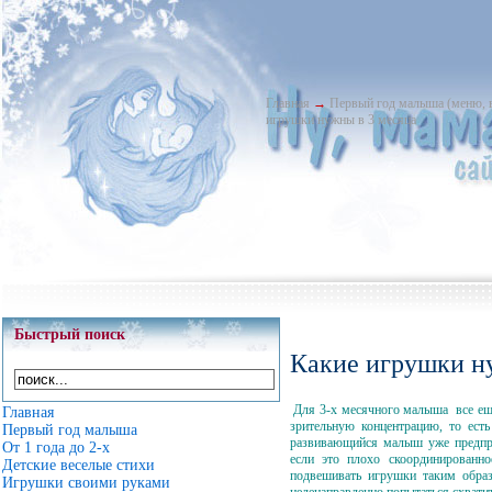
Главная
→
Первый год малыша (меню, 
игрушки нужны в 3 месяца
Быстрый поиск
Какие игрушки н
Для 3-х месячного малыша все ещ
Главная
зрительную концентрацию, то ест
Первый год малыша
развивающийся малыш уже предпри
От 1 года до 2-х
если это плохо скоординированн
Детские веселые стихи
подвешивать игрушки таким обра
Игрушки своими руками
целенаправленно попытаться схватит