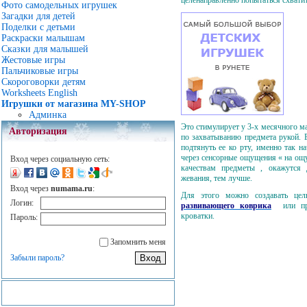
Фото самодельных игрушек
Загадки для детей
Поделки с детьми
Раскраски малышам
Сказки для малышей
Жестовые игры
Пальчиковые игры
Скороговорки детям
Worksheets English
Игрушки от магазина MY-SHOP
Админка
Это стимулирует у 3-х месячного 
Авторизация
по захватыванию предмета рукой. 
подтянуть ее ко рту, именно так н
через сенсорные ощущения « на ощу
Вход через социальную сеть:
качествам предметы , окажутся 
жевания, тем лучше.
Вход через
numama.ru
:
Для этого можно создавать цел
Логин:
развивающего коврика
или прос
кроватки.
Пароль:
Запомнить меня
Забыли пароль?