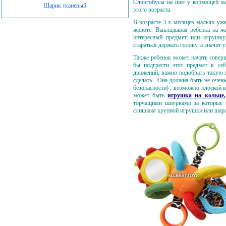
Слингобусы
на шее у кормящей м
Шарик тканевый
этого возраста.
В возрасте 3-х месяцев малыш уже
животе. Выкладывая ребенка на ж
интересный предмет или игрушку
стараться держать голову, а значит
Также ребенок может начать совер
бы подгрести этот предмет к себ
движений, важно подобрать такую 
сделать . Она должна быть не очен
безопасности) , возможно плоской и
может быть
игрушка на кольце
,
торчащими шнурками за которые 
слишком крупной игрушки или шара