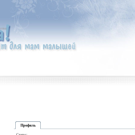
сева
Профиль
Статус: