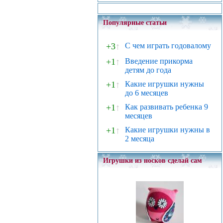
Популярные статьи
+3
↑
С чем играть годовалому
+1
↑
Введение прикорма
детям до года
+1
↑
Какие игрушки нужны
до 6 месяцев
+1
↑
Как развивать ребенка 9
месяцев
+1
↑
Какие игрушки нужны в
2 месяца
Игрушки из носков сделай сам