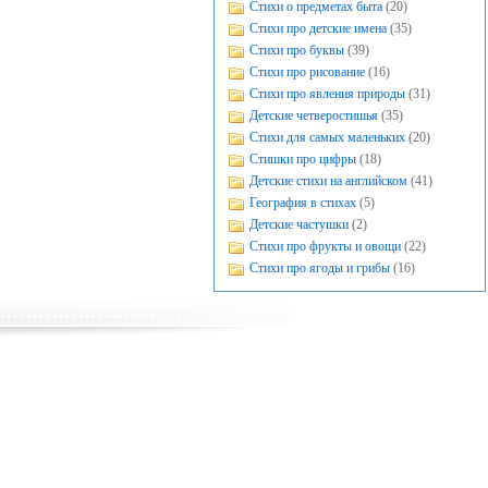
Стихи о предметах быта
(20)
Стихи про детские имена
(35)
Стихи про буквы
(39)
Стихи про рисование
(16)
Стихи про явления природы
(31)
Детские четверостишья
(35)
Стихи для самых маленьких
(20)
Стишки про цифры
(18)
Детские стихи на английском
(41)
География в стихах
(5)
Детские частушки
(2)
Стихи про фрукты и овощи
(22)
Стихи про ягоды и грибы
(16)