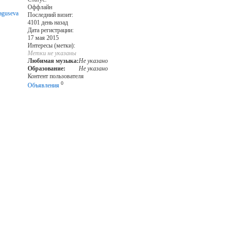
Оффлайн
aguseva
Последний визит:
4101 день назад
Дата регистрации:
17 мая 2015
Интересы (метки):
Метки не указаны
Любимая музыка:
Не указано
Образование:
Не указано
Контент пользователя
0
Объявления