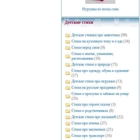
Игрушка из носка сова
Детские стихи
Детские стишки про животных
(99)
Стихи на кухонную тему и о еде
(34)
Стихи перед сном
(9)
Стихи о мытье, умывании,
расчесывании
(10)
Детские стихи о природе
(75)
Стихи про одежду, обувь и одевание
(17)
Детские стихи про игрушки
(13)
Стихи на русские праздники
(9)
Стихи о прогулке и забавах на улице
(33)
Стихи про героев сказок
(3)
Стихи о родственниках
(8)
Детские стихи про малышей
(22)
Стихи про птичек
(37)
Стихи про насекомых
(21)
Стихи про транспорт
(16)