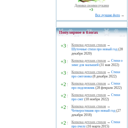
Домики своими руками
+3
↑
Все лучшие фото
→
Популярное в блогах
+3
↑
Копилка детских стихов
→
Шуточные стихи про новый год
(28
декабря 2020)
+3
↑
Копилка детских стихов
→
Стихи о
зиме для малышей
(31 мая 2022)
+3
↑
Копилка детских стихов
→
Стихи
про снеговика
(8 декабря 2022)
+2
↑
Копилка детских стихов
→
Стихи
про подснежник
(28 февраля 2022)
+2
↑
Копилка детских стихов
→
Стихи
про снег
(18 ноября 2022)
+2
↑
Копилка детских стихов
→
Четверостишия про новый год
(27
декабря 2018)
+2
↑
Копилка детских стихов
→
Стихи
про пчелу
(16 марта 2015)