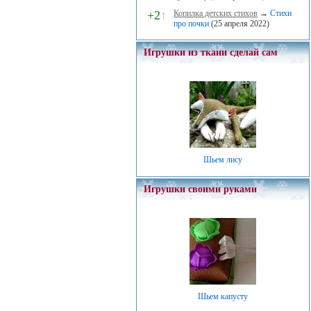
+2
↑
Копилка детских стихов
→
Стихи
про почки
(25 апреля 2022)
Игрушки из ткани сделай сам
Шьем лису
Игрушки своими руками
Шьем капусту