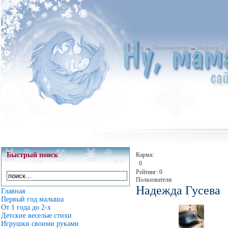
Главная
→
Пользователи
→
Надежда Гу
Быстрый поиск
Карма:
0
Рейтинг: 0
Пользователи
Надежда Гусева
Главная
Первый год малыша
От 1 года до 2-х
Детские веселые стихи
Игрушки своими руками