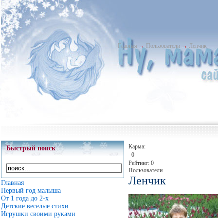
Главная
→
Пользователи
→
Ленчик
Карма:
Быстрый поиск
0
Рейтинг: 0
Пользователи
Ленчик
Главная
Первый год малыша
От 1 года до 2-х
Детские веселые стихи
Игрушки своими руками