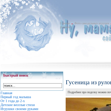
Главная
→
Фото самодельных игрушек
рулонов
Быстрый поиск
Гусеница из руло
Подробнее про поделку можно поч
Главная
Первый год малыша
От 1 года до 2-х
Детские веселые стихи
Игрушки своими руками