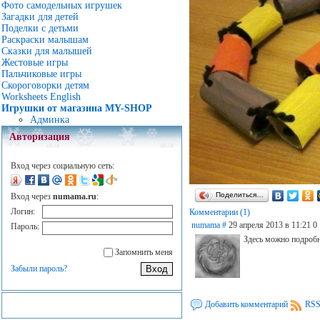
Фото самодельных игрушек
Загадки для детей
Поделки с детьми
Раскраски малышам
Сказки для малышей
Жестовые игры
Пальчиковые игры
Скороговорки детям
Worksheets English
Игрушки от магазина MY-SHOP
Админка
Авторизация
Вход через социальную сеть:
Поделиться…
Вход через
numama.ru
:
Логин:
Комментарии (1)
numama
#
29 апреля 2013 в 11:21
0
Пароль:
Здесь можно подроб
Запомнить меня
Забыли пароль?
Добавить комментарий
RSS