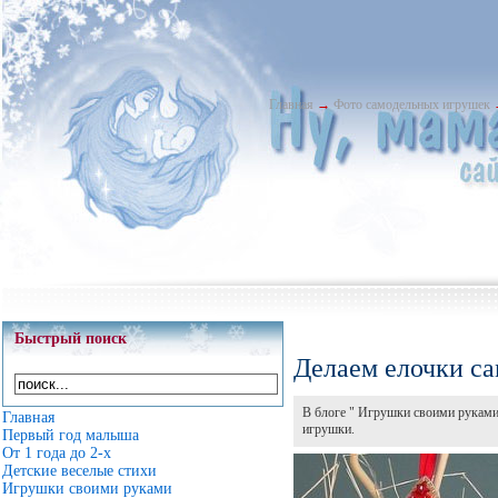
Главная
→
Фото самодельных игрушек
Быстрый поиск
Делаем елочки с
В блоге " Игрушки своими руками
Главная
игрушки.
Первый год малыша
От 1 года до 2-х
Детские веселые стихи
Игрушки своими руками