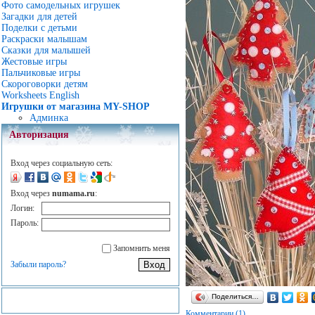
Фото самодельных игрушек
Загадки для детей
Поделки с детьми
Раскраски малышам
Сказки для малышей
Жестовые игры
Пальчиковые игры
Скороговорки детям
Worksheets English
Игрушки от магазина MY-SHOP
Админка
Авторизация
Вход через социальную сеть:
Вход через
numama.ru
:
Логин:
Пароль:
Запомнить меня
Забыли пароль?
Поделиться…
Комментарии (1)