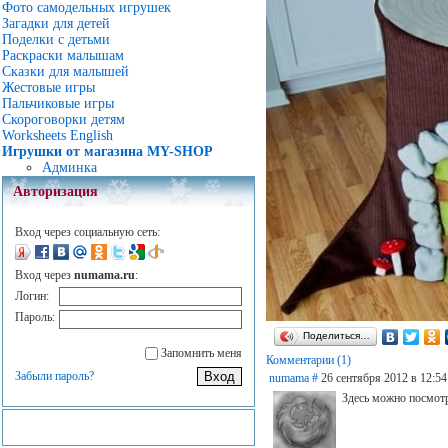
Фото самодельных игрушек
Загадки для детей
Поделки с детьми
Раскраски малышам
Сказки для малышей
Жестовые игры
Пальчиковые игры
Скороговорки детям
Worksheets English
Игрушки от магазина MY-SHOP
Админка
Авторизация
Вход через социальную сеть:
Вход через
numama.ru
:
Логин:
Пароль:
Поделиться…
Запомнить меня
Комментарии (1)
Забыли пароль?
numama
#
26 сентября 2012 в 12:54
Здесь можно посмотр