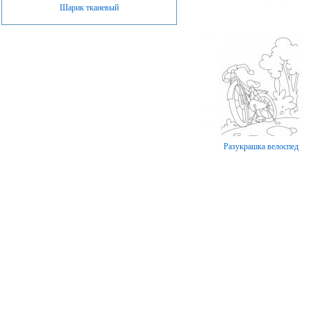
Шарик тканевый
Разукрашка велоспед