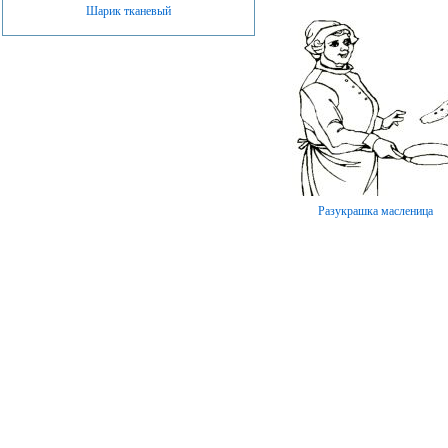
Шарик тканевый
Разукрашка масленица