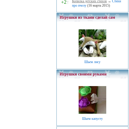
+2
↑
Копилка детских стихов
→
Стихи
про пчелу
(16 марта 2015)
Игрушки из ткани сделай сам
Шьем лису
Игрушки своими руками
Шьем капусту