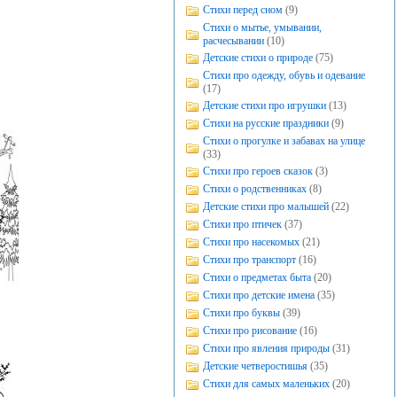
Стихи перед сном
(9)
Стихи о мытье, умывании,
расчесывании
(10)
Детские стихи о природе
(75)
Стихи про одежду, обувь и одевание
(17)
Детские стихи про игрушки
(13)
Стихи на русские праздники
(9)
Стихи о прогулке и забавах на улице
(33)
Стихи про героев сказок
(3)
Стихи о родственниках
(8)
Детские стихи про малышей
(22)
Стихи про птичек
(37)
Стихи про насекомых
(21)
Стихи про транспорт
(16)
Стихи о предметах быта
(20)
Стихи про детские имена
(35)
Стихи про буквы
(39)
Стихи про рисование
(16)
Стихи про явления природы
(31)
Детские четверостишья
(35)
Стихи для самых маленьких
(20)