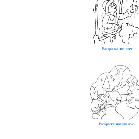
Раскраска снег тает
Раскраска зимняя ночь