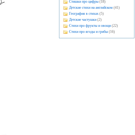
Стишки про цифры
(18)
Детские стихи на английском
(41)
География в стихах
(5)
Детские частушки
(2)
Стихи про фрукты и овощи
(22)
Стихи про ягоды и грибы
(16)