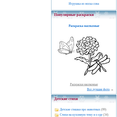
Игрушка из носка сова
Популярные раскраски
Раскраска насекомые
Раскраски насекомые
Все лучшие фото
→
Детские стихи
Детские стишки про животных
(99)
Стихи на кухонную тему и о еде
(34)