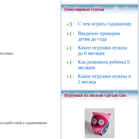
Популярные статьи
+3
↑
С чем играть годовалому
+1
↑
Введение прикорма
детям до года
+1
↑
Какие игрушки нужны
до 6 месяцев
неговика.
+1
↑
Как развивать ребенка 9
месяцев
+1
↑
Какие игрушки нужны в
2 месяца
Игрушки из носков сделай сам
огодней елкой и украшениями.