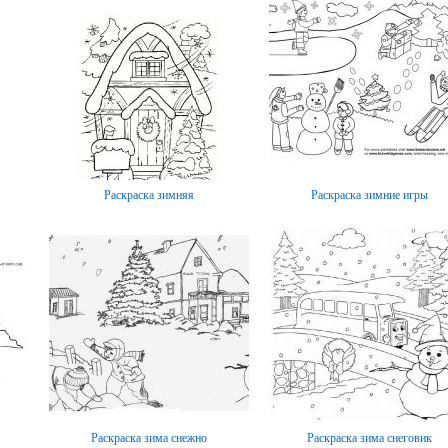
Раскраска зимняя
Раскраска зимние игры
Раскраска зима снежно
Раскраска зима снеговик