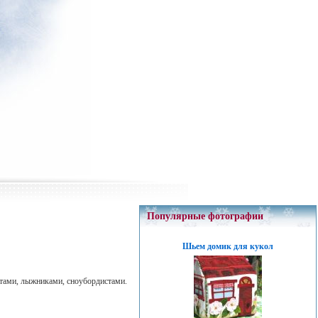
Популярные фотографии
Шьем домик для кукол
стами, лыжниками, сноубордистами.