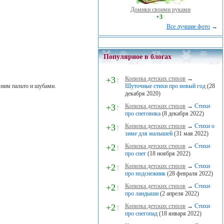
Домики своими руками
+3
↑
Все лучшие фото
→
Популярное в блогах
+3
↑
Копилка детских стихов
→
Шуточные стихи про новый год
(28
мним пальто и шубами.
декабря 2020)
+3
↑
Копилка детских стихов
→
Стихи
про снеговика
(8 декабря 2022)
+3
↑
Копилка детских стихов
→
Стихи о
зиме для малышей
(31 мая 2022)
+2
↑
Копилка детских стихов
→
Стихи
про снег
(18 ноября 2022)
+2
↑
Копилка детских стихов
→
Стихи
про подснежник
(28 февраля 2022)
+2
↑
Копилка детских стихов
→
Стихи
про ландыши
(2 апреля 2022)
+2
↑
Копилка детских стихов
→
Стихи
про снегопад
(18 января 2022)