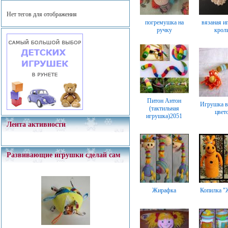
Нет тегов для отображения
погремушка на
вязаная и
ручку
крол
Питон Антон
Игрушка в
(тактильная
цвет
игрушка)2051
Лента активности
Развивающие игрушки сделай сам
Жирафка
Копилка "