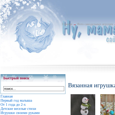
Главная
→
Фото самодельных игрушек
Быстрый поиск
Вязанная игрушка
Главная
Первый год малыша
От 1 года до 2-х
Детские веселые стихи
Игрушки своими руками