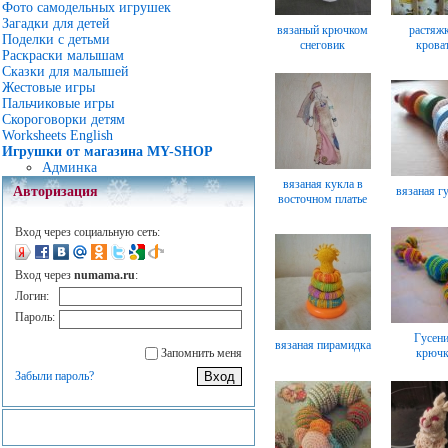
Фото самодельных игрушек
Загадки для детей
вязаный крючком
растяжк
Поделки с детьми
снеговик
крова
Раскраски малышам
Сказки для малышей
Жестовые игры
Пальчиковые игры
Скороговорки детям
Worksheets English
Игрушки от магазина MY-SHOP
Админка
вязаная кукла в
вязаная г
Авторизация
восточном платье
Вход через социальную сеть:
Вход через
numama.ru
:
Логин:
Пароль:
Гусен
вязаная пирамидка
крюч
Запомнить меня
Забыли пароль?