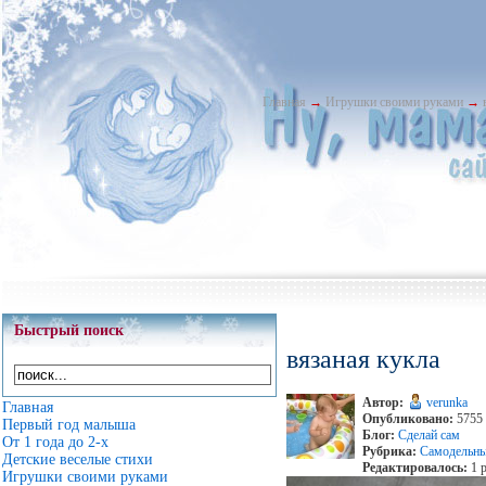
Главная
→
Игрушки своими руками
→
Быстрый поиск
вязаная кукла
Автор:
verunka
Главная
Опубликовано:
5755 
Первый год малыша
Блог:
Сделай сам
От 1 года до 2-х
Рубрика:
Самодельны
Детские веселые стихи
Редактировалось:
1 р
Игрушки своими руками