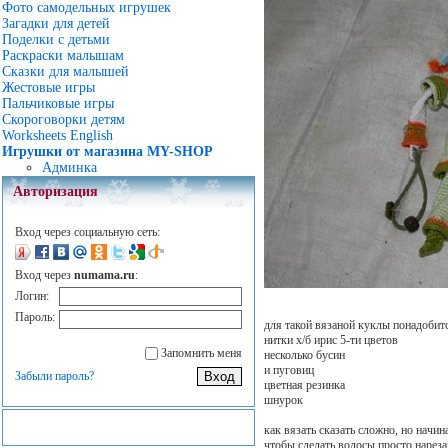
Фото самодельных игрушек
Загадки для детей
Поделки с детьми
Раскраски малышам
Сказки для малышей
Жестовые игры
Пальчиковые игры
Скороговорки детям
Worksheets English
Игрушки от магазина MY-SHOP
Админка
Авторизация
Вход через социальную сеть:
Вход через
numama.ru
:
Логин:
Пароль:
для такой вязаной куклы понадобитс
нитки х/б ирис 5-ти цветов
Запомнить меня
несколько бусин
и пуговиц
Забыли пароль?
цветная резинка
шнурок
как вязать сказать сложно, но начин
чтобы сделать волосы просто нареза