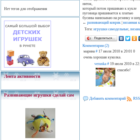
ниток,
который потом пришиваю к кукле
Нет тегов для отображения
пуговица пришивается к платью
бусины нанизываю на резинку и шн
←
развивающий коврик
|
вязанная к
Теги:
игрушки самодельные
,
вязан
Поделиться…
Комментарии (2)
марина
#
17 июля 2010 в 20:01
0
очень хорошая куколка.
verunka
#
19 июля 2010 в 22
спасибо!
Лента активности
Развивающие игрушки сделай сам
Добавить комментарий
RSS