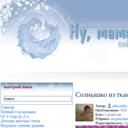
Главная
→
Игрушки своими руками
→
Быстрый поиск
Солнышко из тка
Автор:
aleksashka
Главная
Опубликовано:
5131 
Первый год малыша
Блог:
Сделай сам
От 1 года до 2-х
Рубрика:
погремушки
Детские веселые стихи
Редактировалось:
3 р
Игрушки своими руками