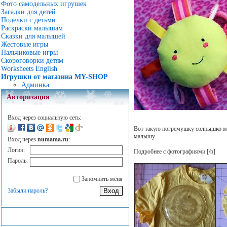
Фото самодельных игрушек
Загадки для детей
Поделки с детьми
Раскраски малышам
Сказки для малышей
Жестовые игры
Пальчиковые игры
Скороговорки детям
Worksheets English
Игрушки от магазина MY-SHOP
Админка
Авторизация
Вход через социальную сеть:
Вот такую погремушку солнышко мо
малышу.
Вход через
numama.ru
:
Логин:
Подробнее с фотографиями
[/b]
Пароль:
Запомнить меня
Забыли пароль?