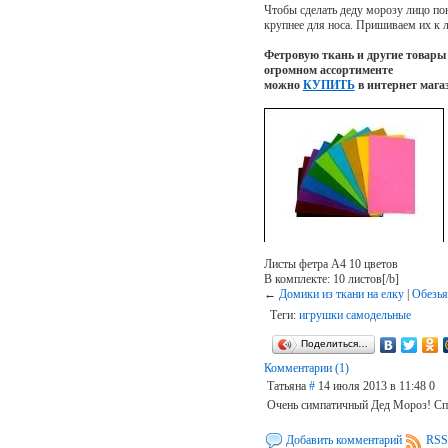
Чтобы сделать деду морозу лицо пон
крупнее для носа. Пришиваем их к л
Фетровую ткань и другие товары 
огромном ассортименте
можно
КУПИТЬ
в интернет мага
Листы фетра А4 10 цветов
В комплекте: 10 листов[/b]
←
Домики из ткани на елку
|
Обезья
Теги:
игрушки самодельные
Поделиться…
Комментарии (1)
Татьяна
#
14 июля 2013 в 11:48
0
Очень симпатичный Дед Мороз! Сп
Добавить комментарий
RSS