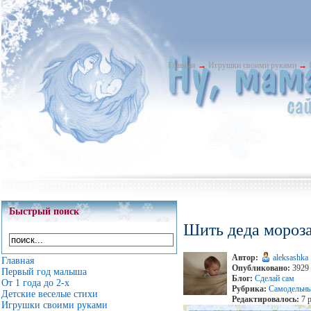
Главная
→
Игрушки своими руками
→
Быстрый поиск
Шить деда мороз
Автор:
aleksashka
Главная
Опубликовано:
3929 
Первый год малыша
Блог:
Сделай сам
От 1 года до 2-х
Рубрика:
Самодельны
Детские веселые стихи
Редактировалось:
7 р
Игрушки своими руками